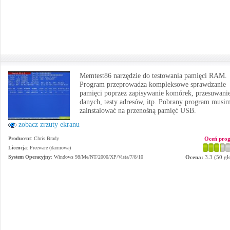
Memtest86 narzędzie do testowania pamięci RAM.
Program przeprowadza kompleksowe sprawdzanie
pamięci poprzez zapisywanie komórek, przesuwani
danych, testy adresów, itp. Pobrany program musi
zainstalować na przenośną pamięć USB.
zobacz zrzuty ekranu
Producent
:
Chris Brady
Oceń pro
Licencja
: Freeware (darmowa)
System Operacyjny
:
Windows 98/Me/NT/2000/XP/Vista/7/8/10
Ocena:
3.3
(
50
gł