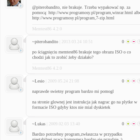
@piterobandito, nie brakuje. Trzeba wypakować np. za
pomocą: http://www.programosy.pl/program,winrar.html alb
http://www.programosy.pl/program,7-zip.html
Memtest86 4.2.0
~piterobandito
| 2013.03.24 10:51
0
po ściągnięciu memtest86 brakuje tego obrazu ISO o co
chodzi jak to zrobić żeby działało?
Memtest86 4.2.0
~Lesio
| 2009.05.24 21:08
0
naprawde swietny program bardzo mi pomogl
na stronie glownej jest instrukcja jak nagrac go na plytke w
formacie ISO gdyby ktos nie mial dyskietek
~Lukas
| 2009.02.03 13:40
0
Bardzo potrzebny program,zwłaszcza w przypadku
niestabilnej pracy komputera bardzo się przydaje :)