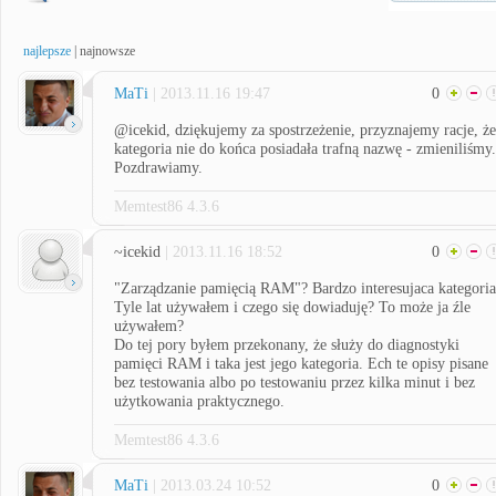
najlepsze
|
najnowsze
MaTi
| 2013.11.16 19:47
0
@icekid, dziękujemy za spostrzeżenie, przyznajemy racje, że
kategoria nie do końca posiadała trafną nazwę - zmieniliśmy.
Pozdrawiamy.
Memtest86 4.3.6
~icekid
| 2013.11.16 18:52
0
"Zarządzanie pamięcią RAM"? Bardzo interesujaca kategoria
Tyle lat używałem i czego się dowiaduję? To może ja źle
używałem?
Do tej pory byłem przekonany, że służy do diagnostyki
pamięci RAM i taka jest jego kategoria. Ech te opisy pisane
bez testowania albo po testowaniu przez kilka minut i bez
użytkowania praktycznego.
Memtest86 4.3.6
MaTi
| 2013.03.24 10:52
0