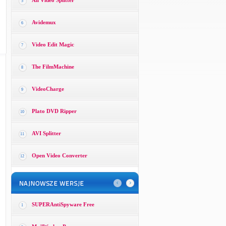
All Video Splitter
5
Avidemux
6
Video Edit Magic
7
The FilmMachine
8
VideoCharge
9
Plato DVD Ripper
10
AVI Splitter
11
Open Video Converter
12
SUPERAntiSpyware Free
1