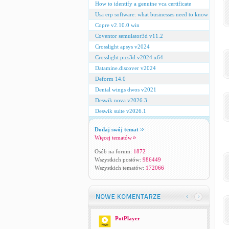
How to identify a genuine vca certificate
Usa erp software: what businesses need to know
Copre v2.10.0 win
Coventor semulator3d v11.2
Crosslight apsys v2024
Crosslight pics3d v2024 x64
Datamine.discover v2024
Deform 14.0
Dental wings dwos v2021
Deswik nova v2026.3
Deswik suite v2026.1
Dodaj swój temat
Więcej tematów
Osób na forum:
1872
Wszystkich postów:
986449
Wszystkich tematów:
172066
PotPlayer