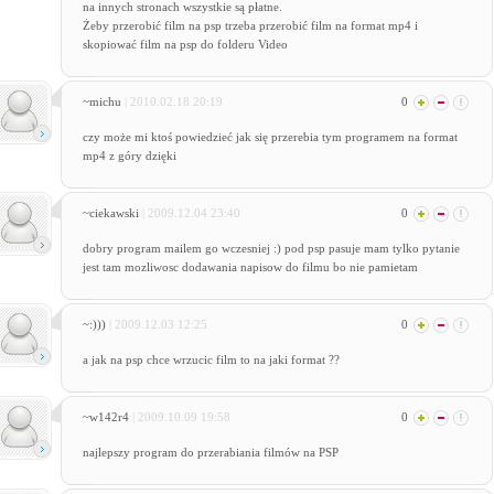
na innych stronach wszystkie są płatne.
Żeby przerobić film na psp trzeba przerobić film na format mp4 i
skopiować film na psp do folderu Video
~michu
| 2010.02.18 20:19
0
czy może mi ktoś powiedzieć jak się przerebia tym programem na format
mp4 z góry dzięki
~ciekawski
| 2009.12.04 23:40
0
dobry program mailem go wczesniej :) pod psp pasuje mam tylko pytanie
jest tam mozliwosc dodawania napisow do filmu bo nie pamietam
~:)))
| 2009.12.03 12:25
0
a jak na psp chce wrzucic film to na jaki format ??
~w142r4
| 2009.10.09 19:58
0
najlepszy program do przerabiania filmów na PSP