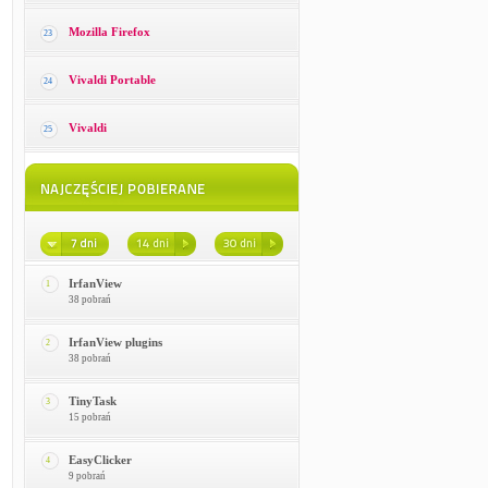
Mozilla Firefox
23
Vivaldi Portable
24
Vivaldi
25
IrfanView
1
38 pobrań
IrfanView plugins
2
38 pobrań
TinyTask
3
15 pobrań
EasyClicker
4
9 pobrań