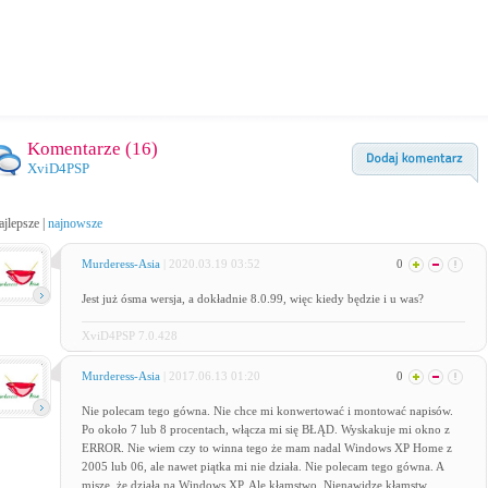
Komentarze (
16
)
XviD4PSP
ajlepsze
|
najnowsze
Murderess-Asia
| 2020.03.19 03:52
0
Jest już ósma wersja, a dokładnie 8.0.99, więc kiedy będzie i u was?
XviD4PSP 7.0.428
Murderess-Asia
| 2017.06.13 01:20
0
Nie polecam tego gówna. Nie chce mi konwertować i montować napisów.
Po około 7 lub 8 procentach, włącza mi się BŁĄD. Wyskakuje mi okno z
ERROR. Nie wiem czy to winna tego że mam nadal Windows XP Home z
2005 lub 06, ale nawet piątka mi nie działa. Nie polecam tego gówna. A
misze, że działa na Windows XP. Ale kłamstwo. Nienawidzę kłamstw.