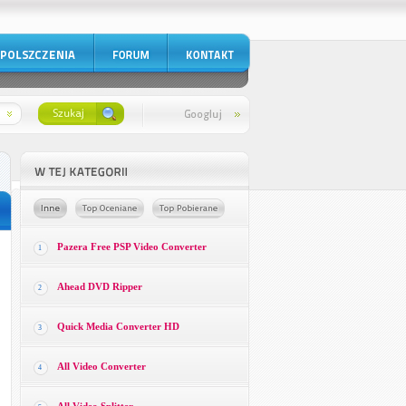
Pazera Free PSP Video Converter
1
Ahead DVD Ripper
2
Quick Media Converter HD
3
All Video Converter
4