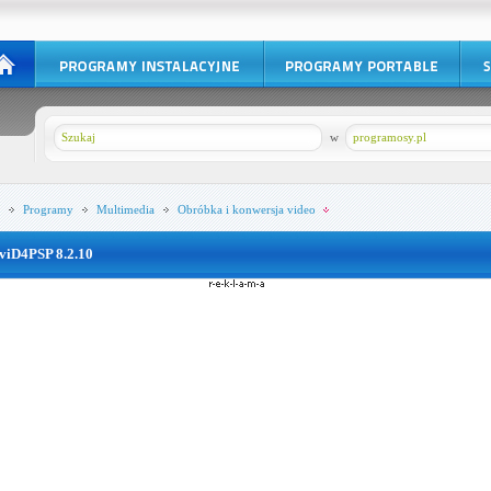
w
programosy.pl
Programy
Multimedia
Obróbka i konwersja video
viD4PSP 8.2.10