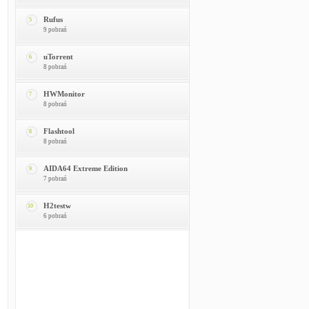
Rufus
5
9 pobrań
uTorrent
6
8 pobrań
HWMonitor
7
8 pobrań
Flashtool
8
8 pobrań
AIDA64 Extreme Edition
9
7 pobrań
H2testw
10
6 pobrań