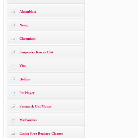
Ahnenblatt
13
Nmap
14
Chromium
15
Kaspersky Rescue Disk
16
Vim
17
Helium
18
PotPlayer
19
Passmark OSFMount
20
MailWasher
21
Eusing Free Registry Cleaner
22