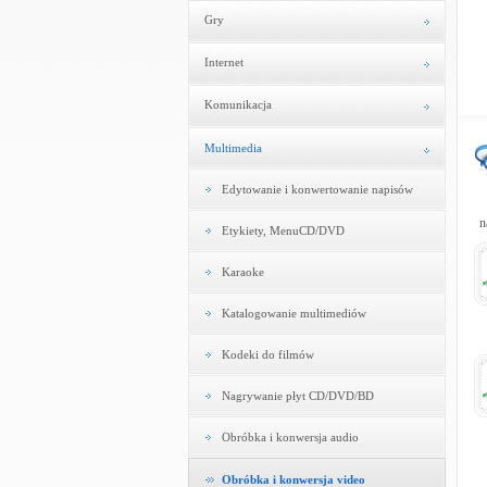
Gry
Internet
Komunikacja
Multimedia
Edytowanie i konwertowanie napisów
n
Etykiety, MenuCD/DVD
Karaoke
Katalogowanie multimediów
Kodeki do filmów
Nagrywanie płyt CD/DVD/BD
Obróbka i konwersja audio
Obróbka i konwersja video