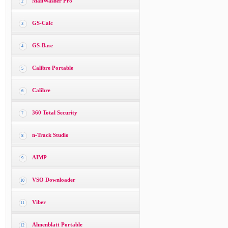
MailWasher Pro
2
GS-Calc
3
GS-Base
4
Calibre Portable
5
Calibre
6
360 Total Security
7
n-Track Studio
8
AIMP
9
VSO Downloader
10
Viber
11
Ahnenblatt Portable
12