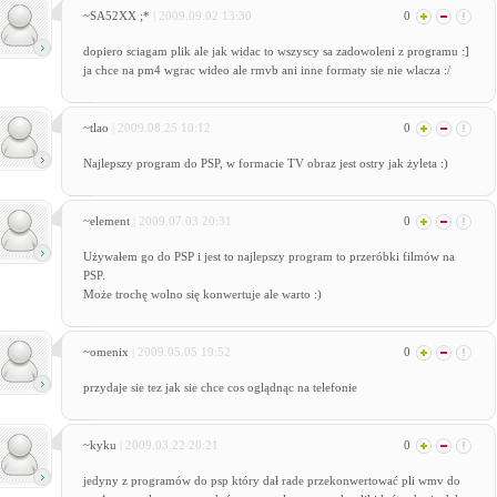
~SA52XX ;*
| 2009.09.02 13:30
0
dopiero sciagam plik ale jak widac to wszyscy sa zadowoleni z programu :]
ja chce na pm4 wgrac wideo ale rmvb ani inne formaty sie nie wlacza :/
~tlao
| 2009.08.25 10:12
0
Najlepszy program do PSP, w formacie TV obraz jest ostry jak żyleta :)
~element
| 2009.07.03 20:31
0
Używałem go do PSP i jest to najlepszy program to przeróbki filmów na
PSP.
Może trochę wolno się konwertuje ale warto :)
~omenix
| 2009.05.05 19:52
0
przydaje sie tez jak sie chce cos oglądnąc na telefonie
~kyku
| 2009.03.22 20:21
0
jedyny z programów do psp który dał rade przekonwertować pli wmv do