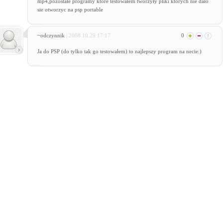
mp4,pozostałe programy które testowałem tworzyły pliki których nie dało
sie otworzyc na psp portable
~odczynnik
| 2008.10.29 17:17
0
Ja do PSP (do tylko tak go testowałem) to najlepszy program na necie:)