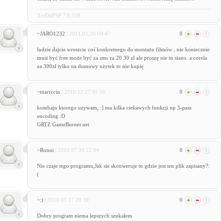
XviD4PSP 7.0.338
~JARO1232
| 2011.01.26 00:47
0
ludzie dajcie wreszcie coś konkretnego do montażu filmów , nie koniecznie
musi być free może być za sms za 20 30 zł ale proszę nie to siano. a corela
za 300zł tylko na domowy użytek to nie kupię
~marrccin
| 2010.12.27 01:56
0
kombajn ktorego uzywam, :] ma kilka ciekawych funkcji np 3-pass
encoding :D
GRTZ GameBurner.net
~Ronni
| 2010.07.30 22:04
0
Nie czaje tego programu,Jak sie skonweruje to gdzie jest ten plik zapisany?:
(
~:)
| 2010.03.17 20:39
0
Dobry program niema lepszych szukałem