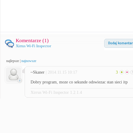
Komentarze (
1
)
Xirrus Wi-Fi Inspector
najlepsze
|
najnowsze
~Skaner
| 2014.11.15 10:17
3
Dobry program, moze co sekunde odswiezac stan sieci itp
Xirrus Wi-Fi Inspector 1.2.1.4