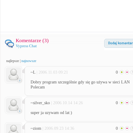
Komentarze (
3
)
Vypress Chat
najlepsze
|
najnowsze
~L
| 2006.11.03 09:21
0
Dobry program szczególnie gdy się go używa w sieci LAN
Polecam
~silver_sko
| 2006.10.14 14:26
0
super ja uzywam od lat:)
~ziom
| 2006.09.23 14:36
0