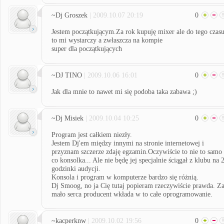
~Dj Groszek
| 2009.10.07 20:19
0
Jestem początkującym.Za rok kupuję mixer ale do tego czas
to mi wystarczy a zwłaszcza na kompie
super dla początkujących
~DJ TINO
| 2009.10.06 16:01
0
Jak dla mnie to nawet mi się podoba taka zabawa ;)
~Dj Misiek
| 2009.10.04 10:25
0
Program jest całkiem niezły.
Jestem Dj'em między innymi na stronie internetowej i
przyznam szczerze zdaję egzamin.Oczywiście to nie to samo
co konsolka... Ale nie będę jej specjalnie ściągał z klubu na 
godzinki audycji.
Konsola i program w komputerze bardzo się różnią.
Dj Smoog, no ja Cię tutaj popieram rzeczywiście prawda. Z
mało serca producent wkłada w to całe oprogramowanie.
~kacperknw
| 2009.10.02 19:56
0