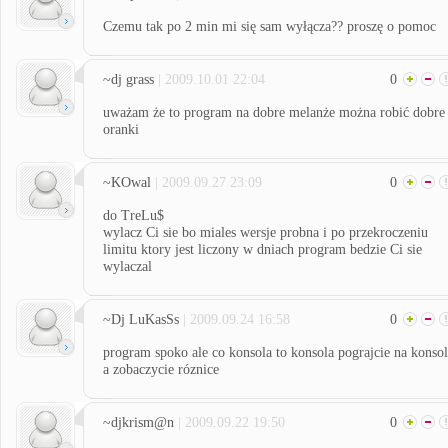
Czemu tak po 2 min mi się sam wyłącza?? proszę o pomoc
~dj grass
| 2009.10.01 22:04
0
uważam że to program na dobre melanże można robić dobre
oranki
~KOwal
| 2009.09.27 23:09
0
do TreLu$
wylacz Ci sie bo miales wersje probna i po przekroczeniu
limitu ktory jest liczony w dniach program bedzie Ci sie
wylaczal
~Dj LuKasSs
| 2009.09.24 16:58
0
program spoko ale co konsola to konsola pograjcie na konsol
a zobaczycie róznice
~djkrism@n
| 2009.09.22 19:50
0