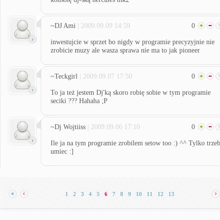
~DJ Ami
| 2009.09.09 14:59
0
inwestujcie w sprzet bo nigdy w programie precyzyjnie nie
zrobicie muzy ale wasza sprawa nie ma to jak pioneer
~Teckgirl
| 2009.09.07 17:50
0
To ja też jestem Dj'ką skoro robię sobie w tym programie
seciki ??? Hahaha ;P
~Dj Wojtiiss
| 2009.09.06 17:10
0
Ile ja na tym programie zrobilem setow too :) ^^ Tylko trze
umiec :]
1
2
3
4
5
6
7
8
9
10
11
12
13