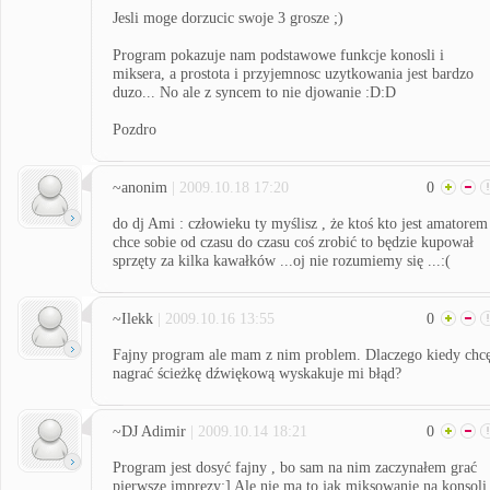
Jesli moge dorzucic swoje 3 grosze ;)
Program pokazuje nam podstawowe funkcje konosli i
miksera, a prostota i przyjemnosc uzytkowania jest bardzo
duzo... No ale z syncem to nie djowanie :D:D
Pozdro
~anonim
| 2009.10.18 17:20
0
do dj Ami : człowieku ty myślisz , że ktoś kto jest amatorem
chce sobie od czasu do czasu coś zrobić to będzie kupował
sprzęty za kilka kawałków ...oj nie rozumiemy się ...:(
~Ilekk
| 2009.10.16 13:55
0
Fajny program ale mam z nim problem. Dlaczego kiedy chc
nagrać ścieżkę dźwiękową wyskakuje mi błąd?
~DJ Adimir
| 2009.10.14 18:21
0
Program jest dosyć fajny , bo sam na nim zaczynałem grać
pierwsze imprezy;] Ale nie ma to jak miksowanie na konsoli