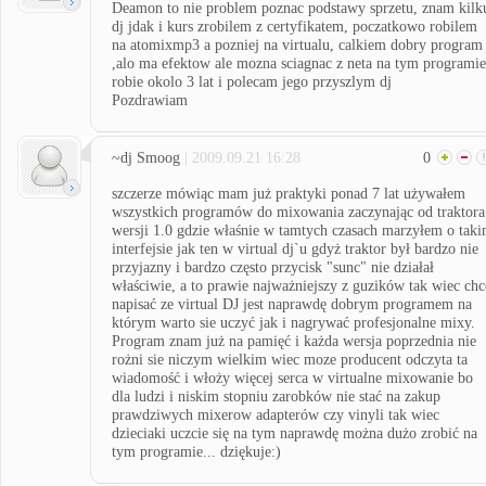
Deamon to nie problem poznac podstawy sprzetu, znam kilk
dj jdak i kurs zrobilem z certyfikatem, poczatkowo robilem
na atomixmp3 a pozniej na virtualu, calkiem dobry program
,alo ma efektow ale mozna sciagnac z neta na tym programie
robie okolo 3 lat i polecam jego przyszlym dj
Pozdrawiam
~dj Smoog
| 2009.09.21 16:28
0
szczerze mówiąc mam już praktyki ponad 7 lat używałem
wszystkich programów do mixowania zaczynając od traktora
wersji 1.0 gdzie właśnie w tamtych czasach marzyłem o tak
interfejsie jak ten w virtual dj`u gdyż traktor był bardzo nie
przyjazny i bardzo często przycisk "sunc" nie działał
właściwie, a to prawie najważniejszy z guzików tak wiec chc
napisać ze virtual DJ jest naprawdę dobrym programem na
którym warto sie uczyć jak i nagrywać profesjonalne mixy.
Program znam już na pamięć i każda wersja poprzednia nie
rożni sie niczym wielkim wiec moze producent odczyta ta
wiadomość i włoży więcej serca w virtualne mixowanie bo
dla ludzi i niskim stopniu zarobków nie stać na zakup
prawdziwych mixerow adapterów czy vinyli tak wiec
dzieciaki uczcie się na tym naprawdę można dużo zrobić na
tym programie... dziękuje:)