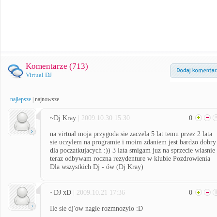
Komentarze (
713
)
Virtual DJ
najlepsze
|
najnowsze
~Dj Kray
| 2009.10.30 15:30
0
na virtual moja przygoda sie zaczela 5 lat temu przez 2 lata
sie uczylem na programie i moim zdaniem jest bardzo dobry
dla poczatkujacych :)) 3 lata smigam juz na sprzecie wlasnie
teraz odbywam roczna rezydenture w klubie Pozdrowienia
Dla wszystkich Dj - ów (Dj Kray)
~DJ xD
| 2009.10.21 17:36
0
Ile sie dj'ow nagle rozmnozylo :D