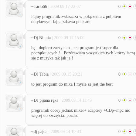
~Tarło66
| 2009.09.17 22:07
0
Fajny programik zwłaszcza w połączeniu z pulpitem
dotykowym fajna zabawa polecam
~Dj Niunia
| 2009.09.17 15:00
0
hę . dopiero zaczynam . ten program jest super dla
początkujących ! . Pozdrawiam wszystkich tych którzy łączą
sie z muzyka tak jak ja !
~DJ Tibia
| 2009.09.15 20:21
0
to jest program do mixa I mysle ze jest the best
~DJ pijana ręka
| 2009.09.14 11:49
0
programik dobry jednak mixer+ adaptery +CDp+mpc nic
więcej do szczęścia. pozdro.
~dj pajda
| 2009.09.14 10:43
0