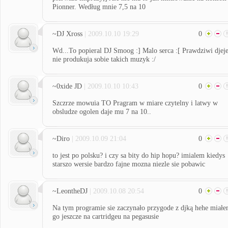
Pionner. Według mnie 7,5 na 10
~DJ Xross
| 2009.10.10 19:29
0
Wd...To popieral DJ Smoog :] Malo serca :[ Prawdziwi djej
nie produkuja sobie takich muzyk :/
~0xide JD
| 2009.10.10 10:43
0
Szczrze mowuia TO Pragram w miare czytelny i latwy w
obsludze ogolen daje mu 7 na 10..
~Diro
| 2009.10.09 21:04
0
to jest po polsku? i czy sa bity do hip hopu? imialem kiedys
starszo wersie bardzo fajne mozna niezle sie pobawic
~LeontheDJ
| 2009.10.08 20:54
0
Na tym programie sie zaczynało przygode z djką hehe miał
go jeszcze na cartridgeu na pegasusie