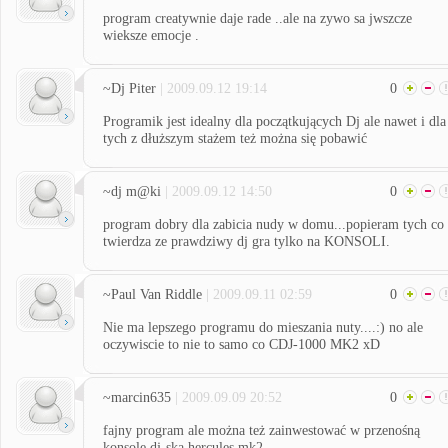
program creatywnie daje rade ..ale na zywo sa jwszcze
wieksze emocje .
~Dj Piter
| 2009.09.12 19:14
0
Programik jest idealny dla początkujących Dj ale nawet i dla
tych z dłuższym stażem też można się pobawić
~dj m@ki
| 2009.09.12 14:50
0
program dobry dla zabicia nudy w domu...popieram tych co
twierdza ze prawdziwy dj gra tylko na KONSOLI.
~Paul Van Riddle
| 2009.09.11 02:59
0
Nie ma lepszego programu do mieszania nuty....:) no ale
oczywiscie to nie to samo co CDJ-1000 MK2 xD
~marcin635
| 2009.09.09 20:52
0
fajny program ale można też zainwestować w przenośną
konsolę dj-ską hercules mk2