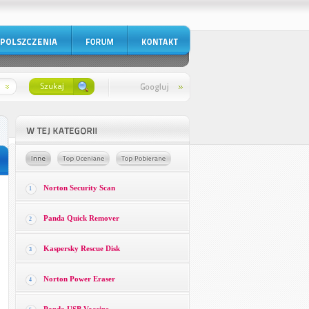
Norton Security Scan
1
Panda Quick Remover
2
Kaspersky Rescue Disk
3
Norton Power Eraser
4