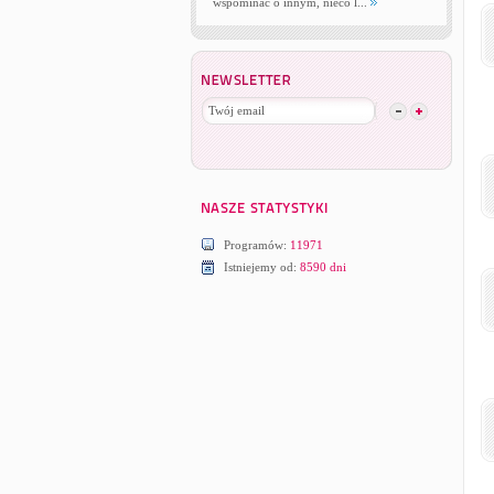
wspominać o innym, nieco l...
Programów:
11971
Istniejemy od:
8590 dni