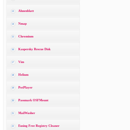
Ahnenblatt
13
Nmap
14
Chromium
15
Kaspersky Rescue Disk
16
Vim
17
Helium
18
PotPlayer
19
Passmark OSFMount
20
MailWasher
21
Eusing Free Registry Cleaner
22