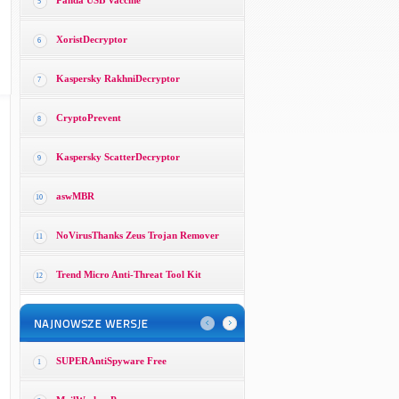
Panda USB Vaccine
5
XoristDecryptor
6
Kaspersky RakhniDecryptor
7
CryptoPrevent
8
Kaspersky ScatterDecryptor
9
aswMBR
10
NoVirusThanks Zeus Trojan Remover
11
Trend Micro Anti-Threat Tool Kit
12
SUPERAntiSpyware Free
1