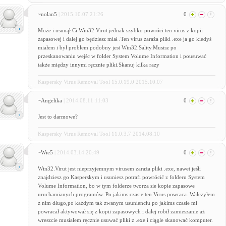
~nolan5
| 2015.10.07 21:26
0
Może i usunął Ci Win32.Virut jednak szybko powróci ten virus z kopii
zapasowej i dalej go będziesz miał .Ten virus zaraża pliki .exe ja go kiedyś
miałem i był problem podobny jest Win32.Sality.Musisz po
przeskanowaniu wejśc w folder System Volume Information i pousuwać
także między innymi ręcznie pliki.Skanuj kilka razy
Kaspersky Virus Removal Tool 15.0.19.0 2015.10.07
~Angelika
| 2014.08.11 11:03
0
Jest to darmowe?
Kaspersky Virus Removal Tool 11.0.3.7 2014.08.10
~Wie5
| 2014.03.14 20:49
0
Win32.Virut jest nieprzyjemnym virusem zaraża pliki .exe, nawet jeśli
znajdziesz go Kasperskym i usuniesz potrafi powrócić z folderu System
Volume Information, bo w tym folderze tworza sie kopie zapasowe
uruchamianych programów. Po jakims czasie ten Virus powraca. Walczyłem
z nim długo,po każdym tak zwanym usunienciu po jakims czasie mi
powracał aktywował się z kopii zapasowych i dalej robił zamieszanie aż
wreszcie musiałem ręcznie usuwać pliki z .exe i ciągle skanować komputer.