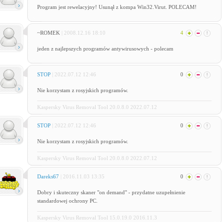
Program jest rewelacyjny! Usunął z kompa Win32.Virut. POLECAM!
~ROMEK
| 2008.12.16 18:10
4
jeden z najlepszych programów antywirusowych - polecam
STOP
| 2022.07.12 12:46
0
Nie korzystam z rosyjskich programów.
Kaspersky Virus Removal Tool 20.0.8.0 2022.07.12
STOP
| 2022.07.12 12:46
0
Nie korzystam z rosyjskich programów.
Kaspersky Virus Removal Tool 20.0.8.0 2022.07.12
Dareks67
| 2016.11.03 13:35
0
Dobry i skuteczny skaner "on demand" - przydatne uzupełnienie
standardowej ochrony PC.
Kaspersky Virus Removal Tool 15.0.19.0 2016.11.3