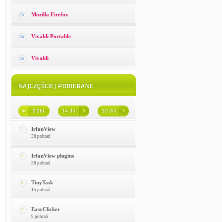
Mozilla Firefox
23
Vivaldi Portable
24
Vivaldi
25
IrfanView
1
38 pobrań
IrfanView plugins
2
38 pobrań
TinyTask
3
15 pobrań
EasyClicker
4
9 pobrań