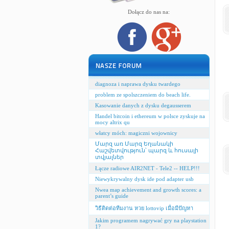
Dołącz do nas na:
diagnoza i naprawa dysku twardego
problem ze spolszczeniem do beach life.
Kasowanie danych z dysku degausserem
Handel bitcoin i ethereum w polsce zyskuje na
mocy altrix qu
włatcy móch: magiczni wojownicy
Մարզ առ Մարզ Եղանակի
Հաշվետվություն՝ պարզ և հուսալի
տվյալներ
Łącze radiowe AIR2NET - Tele2 -- HELP!!!
Niewykrywalny dysk ide pod adapter usb
Nwea map achievement and growth scores: a
parent’s guide
วิธีติดต่อทีมงาน หวย lottovip เมื่อมีปัญหา
Jakim programem nagrywać gry na playstation
1?