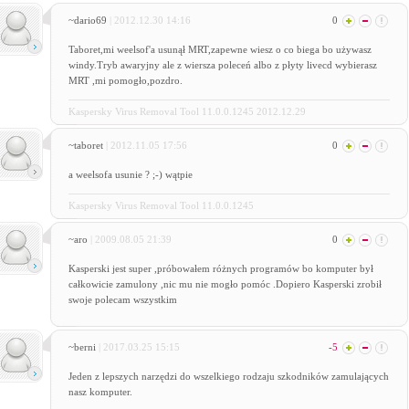
~dario69
| 2012.12.30 14:16
0
Taboret,mi weelsof'a usunął MRT,zapewne wiesz o co biega bo używasz
windy.Tryb awaryjny ale z wiersza poleceń albo z płyty livecd wybierasz
MRT ,mi pomogło,pozdro.
Kaspersky Virus Removal Tool 11.0.0.1245 2012.12.29
~taboret
| 2012.11.05 17:56
0
a weelsofa usunie ? ;-) wątpie
Kaspersky Virus Removal Tool 11.0.0.1245
~aro
| 2009.08.05 21:39
0
Kasperski jest super ,próbowałem różnych programów bo komputer był
całkowicie zamulony ,nic mu nie mogło pomóc .Dopiero Kasperski zrobił
swoje polecam wszystkim
~berni
| 2017.03.25 15:15
-5
Jeden z lepszych narzędzi do wszelkiego rodzaju szkodników zamulających
nasz komputer.