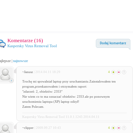
Komentarze (
16
)
Kaspersky Virus Removal Tool
ajlepsze
|
najnowsze
~Janusz
| 2014.04.11 18:29
4
Trochę mi spowalniał laptop przy uruchamianiu.Zainstalowałem ten
program,przeskanowałem i otrzymałem raport:
"zdarzeń: 2, obiektów: 2353"
Nie wiem co to ma oznaczać obiektów: 2353.ale po ponownym
uruchomieniu laptopa (XP) laptop odżył!
Zatem Polecam.
Kaspersky Virus Removal Tool 11.0.1.1245 2014.04.11
~clipper
| 2009.09.27 10:43
4