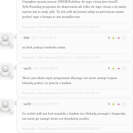
Usunąłem ręcznie prawie 100GB.Podobny do tego virusa jest virus32.
Sylit.Poszukaj programu do skanowania ale tylko do tego virusa o tej samej
nazwie jest to mały plik. To tyle jeśli się komuś udaje za pierwszym razem
pozbyć tego z kompa to jest szczęśliwcem.
Kaspersky Virus Removal Tool 11.0.1.1245 2014.03.14
~666
| 2013.11.03 14:19
0
na blok policja combofix misiu
Kaspersky Virus Removal Tool 11.0.1.1245 2013.11.03
~sas35
| 2013.09.17 09:07
0
Skoro jest takim super programem dlaczego nie może usunąć trojana
blokadę policji i to jeszcze z hasłem
Kaspersky Virus Removal Tool 11.0.0.1245 2013.09.16
~tul50
| 2013.09.17 08:57
0
Co zrobić jeśli jest koń trojański z hasłem tzw blokadą zewnątrz i kaspersky
nie może go usunąć może coś doradzicie pozdro
Kaspersky Virus Removal Tool 11.0.0.1245 2013.09.16