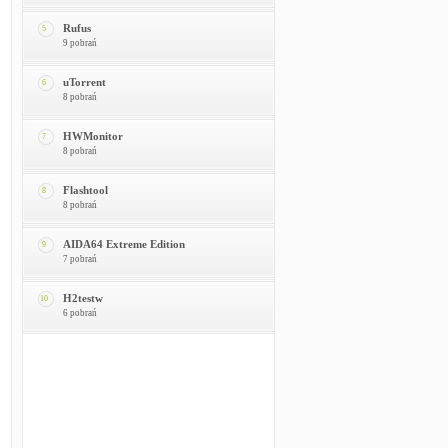
Rufus
5
9 pobrań
uTorrent
6
8 pobrań
HWMonitor
7
8 pobrań
Flashtool
8
8 pobrań
AIDA64 Extreme Edition
9
7 pobrań
H2testw
10
6 pobrań