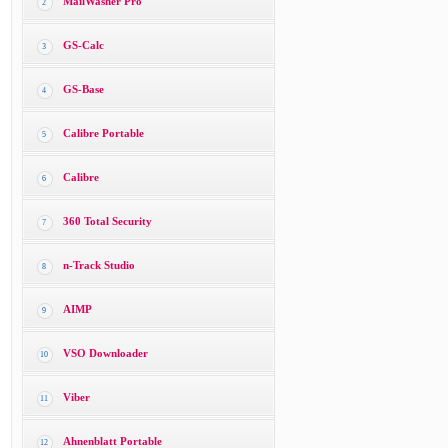
MailWasher Pro
2
GS-Calc
3
GS-Base
4
Calibre Portable
5
Calibre
6
360 Total Security
7
n-Track Studio
8
AIMP
9
VSO Downloader
10
Viber
11
Ahnenblatt Portable
12