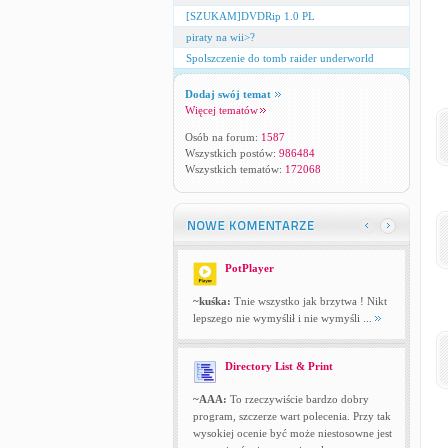
[SZUKAM]DVDRip 1.0 PL
piraty na wii>?
Spolszczenie do tomb raider underworld
Dodaj swój temat
Więcej tematów
Osób na forum:
1587
Wszystkich postów:
986484
Wszystkich tematów:
172068
PotPlayer
~kuśka:
Tnie wszystko jak brzytwa ! Nikt
lepszego nie wymyślił i nie wymyśli ...
Directory List & Print
~AAA:
To rzeczywiście bardzo dobry
program, szczerze wart polecenia. Przy tak
wysokiej ocenie być może niestosowne jest