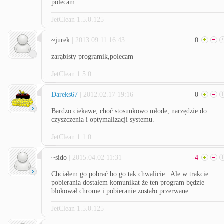
polecam..
JetClean 1.5.0.125
~jurek
| 2013.09.11 16:43
0
zarąbisty programik,polecam
JetClean 1.5.0
Dareks67
| 2012.02.17 19:16
0
Bardzo ciekawe, choć stosunkowo młode, narzędzie do
czyszczenia i optymalizacji systemu.
JetClean 1.1.0
~sido
| 2015.04.02 11:31
-4
Chciałem go pobrać bo go tak chwalicie . Ale w trakcie
pobierania dostałem komunikat że ten program będzie
blokował chrome i pobieranie zostało przerwane
JetClean 1.5.0.125