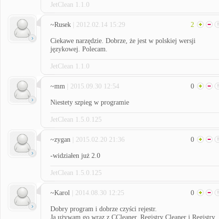
JetClean 1.1.0
~Rusek
| 2012.02.14 15:29
2
Ciekawe narzędzie. Dobrze, że jest w polskiej wersji
językowej. Polecam.
JetClean 1.1.0
~mm
| 2015.09.30 12:54
0
Niestety szpieg w programie
JetClean 1.5.0.125
~zygan
| 2015.02.20 21:36
0
-widziałen już 2.0
JetClean 1.5.0.125
~Karol
| 2014.08.30 12:25
0
Dobry program i dobrze czyści rejestr.
Ja używam go wraz z CCleaner, Registry Cleaner i Registry