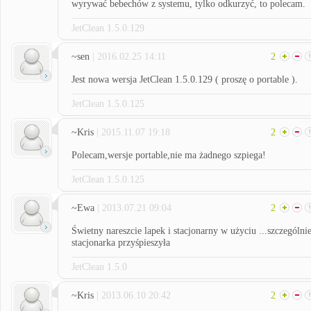
wyrywać bebechów z systemu, tylko odkurzyć, to polecam.
JetClean 1.5.0.129
~sen
| 2016.02.25 14:11
2
Jest nowa wersja JetClean 1.5.0.129 ( proszę o portable ).
JetClean 1.5.0.125
~Kris
| 2015.11.07 19:18
2
Polecam,wersje portable,nie ma żadnego szpiega!
JetClean 1.5.0.125
~Ewa
| 2013.07.21 09:04
2
Świetny nareszcie lapek i stacjonarny w użyciu ...szczególni
stacjonarka przyśpieszyła
JetClean 1.5.0
~Kris
| 2013.06.10 20:42
2