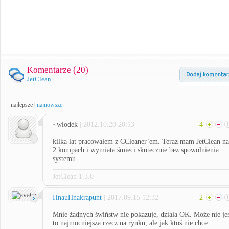
Komentarze (
20
)
JetClean
najlepsze
|
najnowsze
~włodek
| 2012.10.20 20:13
4
kilka lat pracowałem z CCleaner`em. Teraz mam JetClean na
2 kompach i wymiata śmieci skutecznie bez spowolnienia
systemu
JetClean 1.3.0
HnauHnakrapunt
| 2017.09.15 12:32
2
Mnie żadnych świństw nie pokazuje, działa OK. Może nie je
to najmocniejsza rzecz na rynku, ale jak ktoś nie chce