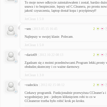
To moje nowe odkrycie zainstalowałem i został, bardzo dużo
usuwa i to bezpiecznie, lepszy od C.Cleanera, po prostu now
jakość czyszczenia, laptop dostał kopa i przyśpieszył!
JetClean 1.5.0
~sen
| 2013.05.15 16:45
2
Najlepszy w swojej klasie. Polecam.
JetClean 1.5.0
~dario69
| 2012.10.22 08:13
2
Zgadzam się z moimi przedmówcami.Program lekki,prosty 
obsłudze,skuteczny i co ważne darmowy.
JetClean 1.3.0
~radeckix
| 2012.02.15 08:12
2
Ciekawy programik. Funkcjonalnie przewyższa CCleaner'a i
wygodniejszy jest - jednym kliknięciem robi to co w
CCleanerze trzeba było robić krok po kroku.