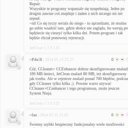
Repair.
Wszystkie te programy wspaniale się uzupełniają. Jeden po
drugim zawsze coś znajduje i żaden z nich niczego mi nie
zepsuł.
~nil Co się tyczy seriala do niego - to uprzedzam, że można
go sobie wsadzić tam, gdzie słońce nie zagląda, bo wersją pr
będziecie się cieszyć tylko kilka dni. Potem program i tak
będzie chciał ponownej rejestracji.
JetClean 1.5.0.125
~P4w3l
| 2014.05.13 23:25
0
Cóż, CCleaner+ CCEnhancer dobrze skonfigurowane znalazł
189 MB śmieci, JetClean znalazł 80 MB, też skonfigurowny
jak trzeba. Ale w rejestrze znalazł ponad 700 błędów, podcza
gdy CCleaner tylko kilka ;). Pewnie warto używać
CCleaner+CCenhancer i tego programosa, może jeszcze
System Ninja.
JetClean 1.5.0.125
~fan
| 2014.05.11 23:05
0
Świetny szybki bezpieczny funkcjonalny wiele możliwości