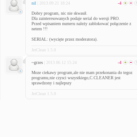
nil
| 2013.09.21 18:24
-4
Dobry program, nic nie skwasił.
Dla zainteresowanych podaje serial do wersji PRO.
Przed wpisaniem numeru należy zablokować połączenie z
netem !!!
SERIAL: (wycięte przez moderatora).
JetClean 1.5.0
~grzes
| 2013.06.12 15:24
-4
Moze ciekawy program,ale nie mam przekonania do tegoz
programu,nie czysci wszystkiego,C.CLEANER jest
sprawdzony i najlepszy
JetClean 1.5.0