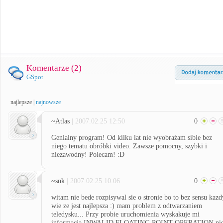
Komentarze (
2
)
GSpot
najlepsze
|
najnowsze
~Atlas
| 2007.02.25 12:50
0
Genialny program! Od kilku lat nie wyobrażam sibie bez
niego tematu obróbki video. Zawsze pomocny, szybki i
niezawodny! Polecam! :D
~snk
| 2007.02.25 10:06
0
witam nie bede rozpisywal sie o stronie bo to bez sensu kazd
wie ze jest najlepsza :) mam problem z odtwarzaniem
teledysku... Przy probie uruchomienia wyskakuje mi
informacja INWALID FLOATING POINT OPERATION ni