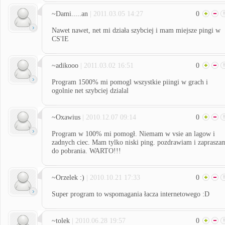
~Dami.....an
| 2011.03.05 14:27
0
Nawet nawet, net mi działa szybciej i mam miejsze pingi w
CS'IE
~adikooo
| 2011.03.02 16:51
0
Program 1500% mi pomogl wszystkie piingi w grach i
ogolnie net szybciej dzialal
~Oxawius
| 2010.12.07 09:14
0
Program w 100% mi pomogł. Niemam w vsie an lagow i
zadnych ciec. Mam tylko niski ping. pozdrawiam i zaprasza
do pobrania. WARTO!!!
~Orzelek :)
| 2010.10.21 17:33
0
Super program to wspomagania łacza internetowego :D
~tolek
| 2010.06.28 19:57
0