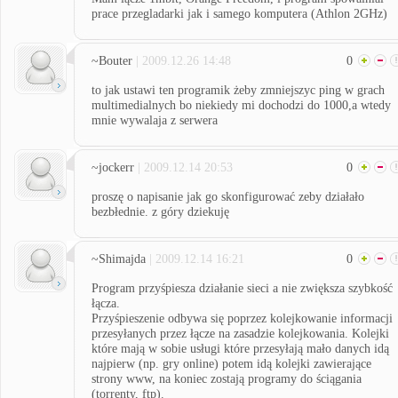
prace przegladarki jak i samego komputera (Athlon 2GHz)
~Bouter
| 2009.12.26 14:48
0
to jak ustawi ten programik żeby zmniejszyc ping w grach
multimedialnych bo niekiedy mi dochodzi do 1000,a wtedy
mnie wywalaja z serwera
~jockerr
| 2009.12.14 20:53
0
proszę o napisanie jak go skonfigurować zeby działało
bezbłednie. z góry dziekuję
~Shimajda
| 2009.12.14 16:21
0
Program przyśpiesza działanie sieci a nie zwiększa szybkość
łącza.
Przyśpieszenie odbywa się poprzez kolejkowanie informacji
przesyłanych przez łącze na zasadzie kolejkowania. Kolejki
które mają w sobie usługi które przesyłają mało danych idą
najpierw (np. gry online) potem idą kolejki zawierające
strony www, na koniec zostają programy do ściągania
(torrenty, ftp).