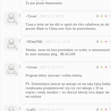
To jest proste tłumaczenie...
~Tyrael
| 2009.11.27 20:09
0
Tiaaa,u mnie sie ten shit w ogole nie chce zaladowac,no ale
pewnie Made in China,wiec bylo do przewidzenia...
~DOmINIK
| 2009.11.15 14:46
0
SIemka. moze mi ktos powiedziec co zrobic w ustawieniach
by mieć mniejszy ping.. BŁAGAM
~Girzan
| 2009.11.02 14:35
0
Program dobry używam i widzę różnicę.
PS. Doinstalujcie jeszcze xp antyspy on ma taką fajną funkjc
zwiększania przepustowości tcp czy coś takiego z 10 na
więcej i wtedy miodzio > no chociaż łatwiej wira złapać ale
net szybszy
~Luffy
| 2009.10.25 10:19
0