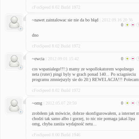
cFosSpeed 8.02 Build 1972
~nawet zaintalowac sie nie da bo błąd
| 2012.09.16 20:36
0
dno
cFosSpeed 8.02 Build 1972
~ewcia
| 2012.09.01 15:42
0
cos wspanialego!!!:) mamy ze wspollokatorem wspolnego
neta (ruter) pingi byly w grach ponad 140... Po sciagnieciu
programu zmniejszyly sie do 20:) REWELACJA!!! Polecam
cFosSpeed 8.02 Build 1972
~omg
| 2012.05.07 20:59
0
zrobiłem jak mówicie, dobrze skonfigurowałem, a internet 
chodzi tak samo albo i gorzej, to nic nie pomaga jakaś lipa
omg, chyba zaniża wydajność netu...
cFosSpeed 8.00 Build 1946