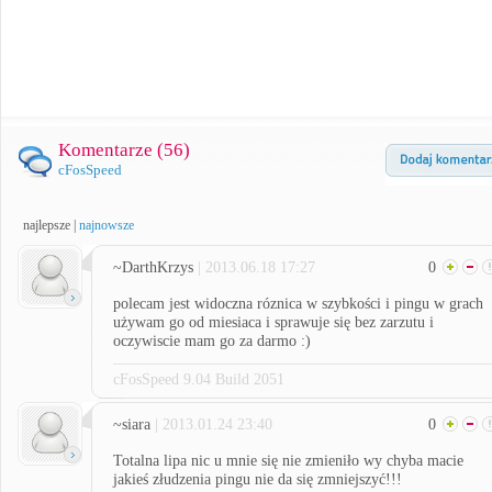
Komentarze (
56
)
cFosSpeed
najlepsze
|
najnowsze
~DarthKrzys
| 2013.06.18 17:27
0
polecam jest widoczna róznica w szybkości i pingu w grach
używam go od miesiaca i sprawuje się bez zarzutu i
oczywiscie mam go za darmo :)
cFosSpeed 9.04 Build 2051
~siara
| 2013.01.24 23:40
0
Totalna lipa nic u mnie się nie zmieniło wy chyba macie
jakieś złudzenia pingu nie da się zmniejszyć!!!