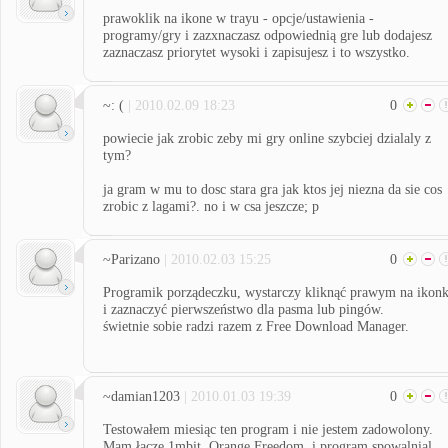
prawoklik na ikone w trayu - opcje/ustawienia -
programy/gry i zazxnaczasz odpowiednią gre lub dodajesz
zaznaczasz priorytet wysoki i zapisujesz i to wszystko.
~: (
| 2010.02.09 18:23
0
powiecie jak zrobic zeby mi gry online szybciej dzialaly z
tym?
ja gram w mu to dosc stara gra jak ktos jej niezna da sie cos
zrobic z lagami?. no i w csa jeszcze; p
~Parizano
| 2010.02.03 15:25
0
Programik porządeczku, wystarczy kliknąć prawym na ikon
i zaznaczyć pierwszeństwo dla pasma lub pingów.
świetnie sobie radzi razem z Free Download Manager.
~damian1203
| 2010.01.03 19:39
0
Testowałem miesiąc ten program i nie jestem zadowolony.
Mam łącze 1mbit, Orange Freedom, i program spowalnial