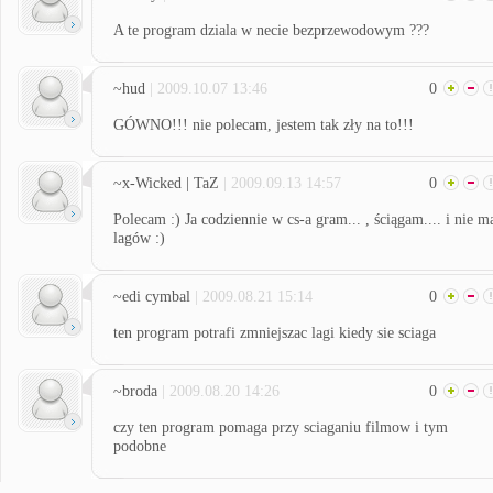
A te program dziala w necie bezprzewodowym ???
~hud
| 2009.10.07 13:46
0
GÓWNO!!! nie polecam, jestem tak zły na to!!!
~x-Wicked | TaZ
| 2009.09.13 14:57
0
Polecam :) Ja codziennie w cs-a gram... , ściągam.... i nie m
lagów :)
~edi cymbal
| 2009.08.21 15:14
0
ten program potrafi zmniejszac lagi kiedy sie sciaga
~broda
| 2009.08.20 14:26
0
czy ten program pomaga przy sciaganiu filmow i tym
podobne