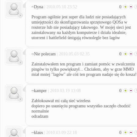
~Dyna
| 2010.05.10 23:52
0
Program ogólnie jest super dla ludzi nie posiadających
umiejętności do skonfigurowania sprzętowego QOSa w
routerze lub nie posiadający takowego. W mojej sieci jest
zainstalowany na każdym komputerze i działa idealnie,
utorrent i battlefield śmigają równolegle bez lagów
~Nie polecam
| 2010.05.03 02:35
0
Zainstalowałem ten program i zamiast pomóc w zwalczeniu
pingów to tylko powiększył... Chciałem, aby w grze MMO
miał mniej "lagów" ale cóż ten program nadaje się do kosza!
~kamper
| 2010.03.19 13:08
0
Zablokoawał mi całą sieć wireless
dopiero po usunięciu programu wszystko zaczęło chodzić
normalnie
odradzam
~klaus
| 2010.03.09 22:18
0