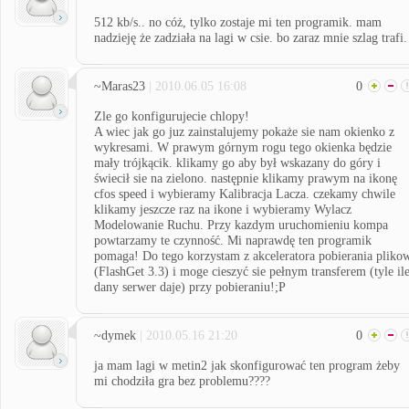
512 kb/s.. no cóż, tylko zostaje mi ten programik. mam
nadzieję że zadziała na lagi w csie. bo zaraz mnie szlag trafi.
~Maras23
| 2010.06.05 16:08
0
Zle go konfigurujecie chlopy!
A wiec jak go juz zainstalujemy pokaże sie nam okienko z
wykresami. W prawym górnym rogu tego okienka będzie
mały trójkącik. klikamy go aby był wskazany do góry i
świecił sie na zielono. następnie klikamy prawym na ikonę
cfos speed i wybieramy Kalibracja Lacza. czekamy chwile
klikamy jeszcze raz na ikone i wybieramy Wylacz
Modelowanie Ruchu. Przy kazdym uruchomieniu kompa
powtarzamy te czynność. Mi naprawdę ten programik
pomaga! Do tego korzystam z akceleratora pobierania pliko
(FlashGet 3.3) i moge cieszyć sie pełnym transferem (tyle il
dany serwer daje) przy pobieraniu!;P
~dymek
| 2010.05.16 21:20
0
ja mam lagi w metin2 jak skonfigurować ten program żeby
mi chodziła gra bez problemu????