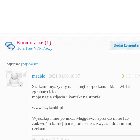
Komentarze (
1
)
Hola Free VPN Proxy
najlepsze
|
najnowsze
magido
| 2021.04.03 16:07
3
Szukam mężczyzny na namiętne spotkania. Mam 24 lat i
zgrabne ciało,
moje nagie zdjęcia i kontakt na stronie:
www.bzykanki.pl
__ __ __ __ __ __ __ __ __ __ __ __
Wyszukaj mnie po niku: Maggda-x napisz do mnie lub
zadzwoń o każdej porze, odpisuje zazwyczaj do 5 minut,
czekam.
Hola Free VPN Proxy