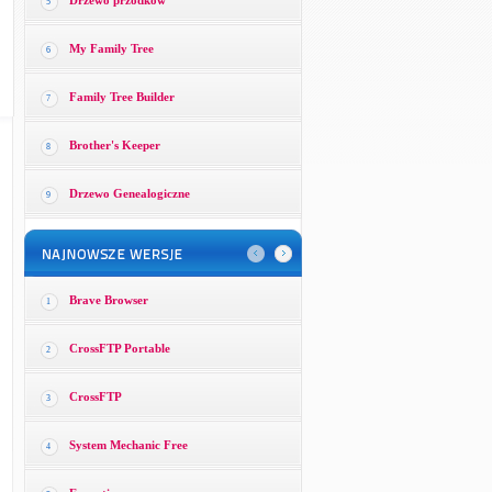
Drzewo przodków
5
My Family Tree
6
Family Tree Builder
7
Brother's Keeper
8
Drzewo Genealogiczne
9
Brave Browser
1
CrossFTP Portable
2
CrossFTP
3
System Mechanic Free
4