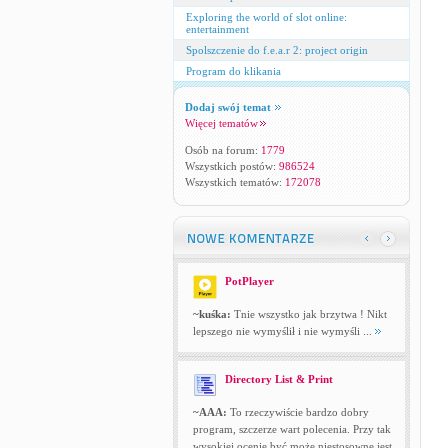
Exploring the world of slot online:
entertainment
Spolszczenie do f.e.a.r 2: project origin
Program do klikania
Dodaj swój temat
Więcej tematów
Osób na forum:
1779
Wszystkich postów:
986524
Wszystkich tematów:
172078
PotPlayer
~kuśka:
Tnie wszystko jak brzytwa ! Nikt
lepszego nie wymyślił i nie wymyśli ...
Directory List & Print
~AAA:
To rzeczywiście bardzo dobry
program, szczerze wart polecenia. Przy tak
wysokiej ocenie być może niestosowne jest