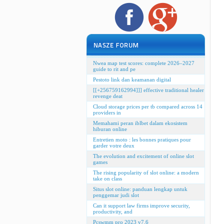
Nwea map test scores: complete 2026–2027
guide to rit and pe
Pestoto link dan keamanan digital
[[+256759162994]]] effective traditional healer
revenge deat
Cloud storage prices per tb compared across 14
providers in
Memahami peran iblbet dalam ekosistem
hiburan online
Entretien moto : les bonnes pratiques pour
garder votre deux
The evolution and excitement of online slot
games
The rising popularity of slot online: a modern
take on class
Situs slot online: panduan lengkap untuk
penggemar judi slot
Can it support law firms improve security,
productivity, and
Pcswmm pro 2023 v7.6