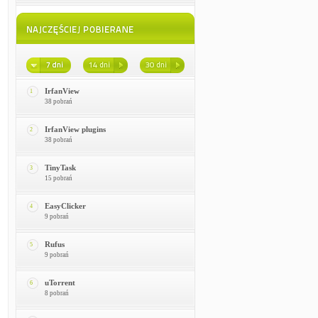
IrfanView
1
38 pobrań
IrfanView plugins
2
38 pobrań
TinyTask
3
15 pobrań
EasyClicker
4
9 pobrań
Rufus
5
9 pobrań
uTorrent
6
8 pobrań