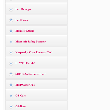
Far Manager
16
EarthView
17
Monkey′s Audio
18
Microsoft Safety Scanner
19
Kaspersky Virus Removal Tool
20
Dr.WEB CureIt!
21
SUPERAntiSpyware Free
22
MailWasher Pro
23
GS-Calc
24
GS-Base
25