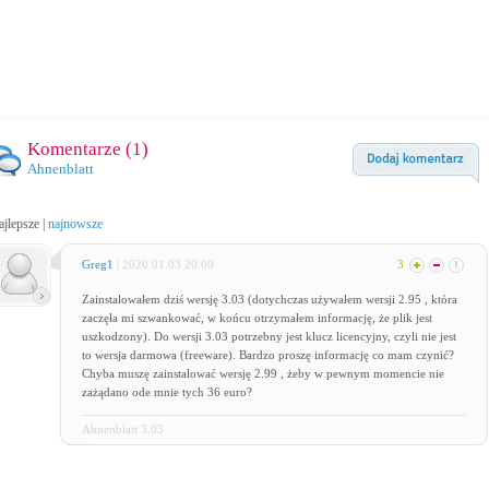
Komentarze (
1
)
Ahnenblatt
ajlepsze
|
najnowsze
Greg1
| 2020.01.03 20:00
3
Zainstalowałem dziś wersję 3.03 (dotychczas używałem wersji 2.95 , która
zaczęła mi szwankować, w końcu otrzymałem informację, że plik jest
uszkodzony). Do wersji 3.03 potrzebny jest klucz licencyjny, czyli nie jest
to wersja darmowa (freeware). Bardzo proszę informację co mam czynić?
Chyba muszę zainstalować wersję 2.99 , żeby w pewnym momencie nie
zażądano ode mnie tych 36 euro?
Ahnenblatt 3.03