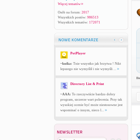
Więcej tematów
Osób na forum:
2017
Wszystkich postów:
986513
Wszystkich tematów:
172071
PotPlayer
~kuśka:
Tnie wszystko jak brzytwa ! Nikt
lepszego nie wymyślił i nie wymyśli ...
Il
Directory List & Print
~AAA:
To rzeczywiście bardzo dobry
program, szczerze wart polecenia. Przy tak
wysokiej ocenie być może niestosowne jest
wspominać o innym, nieco l...