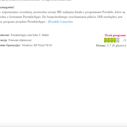
ymagania!
k wspomniano wcześniej, przenośna wersja JRE najlepiej działa z programami Portable, które są
odne z formatem PortableApps. Do bezpośredniego uruchamiania plików JAR niezbędny jest
ny program projektu PortableApps -
jPortable Launcher
.
oducent
:
PortableApps.com/John T. Haller
Oceń program:
cencja
: Freeware (darmowa)
-
/5
stem Operacyjny
:
Windows XP/Vista/7/8/10
Ocena:
3.7
(
6
głosów)