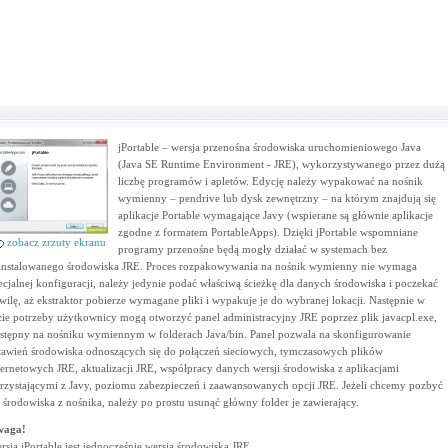
jPortable – wersja przenośna środowiska uruchomieniowego Java
(Java SE Runtime Environment - JRE), wykorzystywanego przez dużą
liczbę programów i apletów. Edycję należy wypakować na nośnik
wymienny – pendrive lub dysk zewnętrzny – na którym znajdują się
aplikacje Portable wymagające Javy (wspierane są głównie aplikacje
zgodne z formatem PortableApps). Dzięki jPortable wspomniane
zobacz zrzuty ekranu
programy przenośne będą mogły działać w systemach bez
instalowanego środowiska JRE. Proces rozpakowywania na nośnik wymienny nie wymaga
ecjalnej konfiguracji, należy jedynie podać właściwą ścieżkę dla danych środowiska i poczekać
wilę, aż ekstraktor pobierze wymagane pliki i wypakuje je do wybranej lokacji. Następnie w
zie potrzeby użytkownicy mogą otworzyć panel administracyjny JRE poprzez plik javacpl.exe,
stępny na nośniku wymiennym w folderach Java/bin. Panel pozwala na skonfigurowanie
tawień środowiska odnoszących się do połączeń sieciowych, tymczasowych plików
ternetowych JRE, aktualizacji JRE, współpracy danych wersji środowiska z aplikacjami
rzystającymi z Javy, poziomu zabezpieczeń i zaawansowanych opcji JRE. Jeżeli chcemy pozbyć
ę środowiska z nośnika, należy po prostu usunąć główny folder je zawierający.
waga!
rsja jPortable jest jednocześnie wersją środowiska JRE.