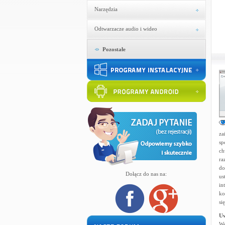
Narzędzia
Odtwarzacze audio i wideo
Pozostałe
za
sp
ch
ra
do
Dołącz do nas na:
us
in
ko
si
U
We