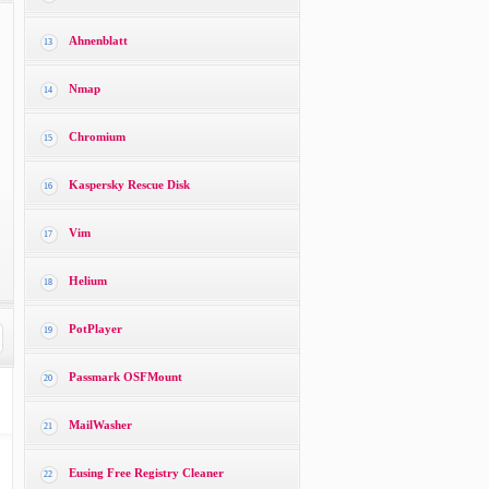
Ahnenblatt
13
Nmap
14
Chromium
15
Kaspersky Rescue Disk
16
Vim
17
Helium
18
PotPlayer
19
Passmark OSFMount
20
MailWasher
21
Eusing Free Registry Cleaner
22