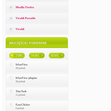
Mozilla Firefox
23
Vivaldi Portable
24
Vivaldi
25
IrfanView
1
38 pobrań
IrfanView plugins
2
38 pobrań
TinyTask
3
15 pobrań
EasyClicker
4
9 pobrań