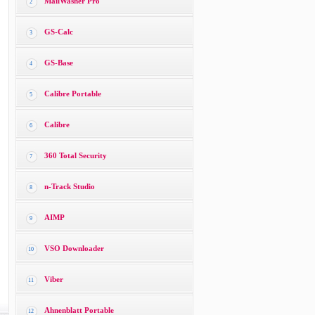
MailWasher Pro
2
GS-Calc
3
GS-Base
4
Calibre Portable
5
Calibre
6
360 Total Security
7
n-Track Studio
8
AIMP
9
VSO Downloader
10
Viber
11
Ahnenblatt Portable
12