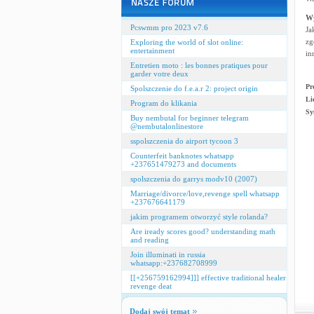
W
Pcswmm pro 2023 v7.6
Ja
zg
Exploring the world of slot online:
entertainment
in
Entretien moto : les bonnes pratiques pour
garder votre deux
Pr
Spolszczenie do f.e.a.r 2: project origin
Li
Program do klikania
Sy
Buy nembutal for beginner telegram
@nembutalonlinestore
sspolszczenia do airport tycoon 3
Counterfeit banknotes whatsapp
+237651479273 and documents
spolszczenia do garrys modv10 (2007)
Marriage/divorce/love,revenge spell whatsapp
+237676641179
jakim programem otworzyć style rolanda?
Are iready scores good? understanding math
and reading
Join illuminati in russia
whatsapp:+237682708999
[[+256759162994]]] effective traditional healer
revenge deat
Dodaj swój temat