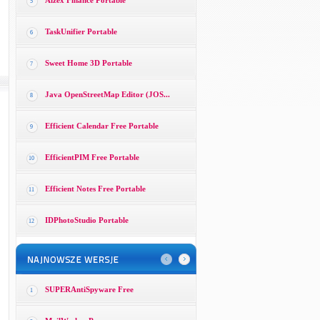
Alzex Finance Portable
5
TaskUnifier Portable
6
Sweet Home 3D Portable
7
Java OpenStreetMap Editor (JOS...
8
Efficient Calendar Free Portable
9
EfficientPIM Free Portable
10
Efficient Notes Free Portable
11
IDPhotoStudio Portable
12
SUPERAntiSpyware Free
1