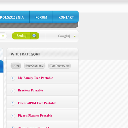
My Family Tree Portable
1
Brackets Portable
2
EssentialPIM Free Portable
3
Pigeon Planner Portable
4