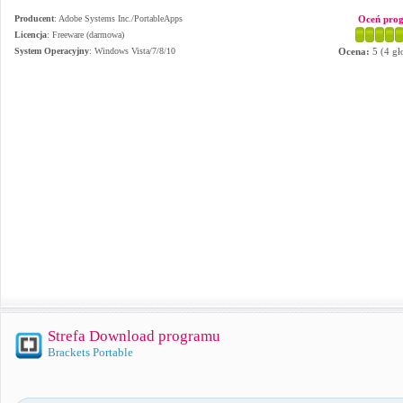
Producent
:
Adobe Systems Inc./PortableApps
Oceń pro
Licencja
: Freeware (darmowa)
System Operacyjny
:
Windows Vista/7/8/10
Ocena:
5
(
4
gł
Strefa Download programu
Brackets Portable