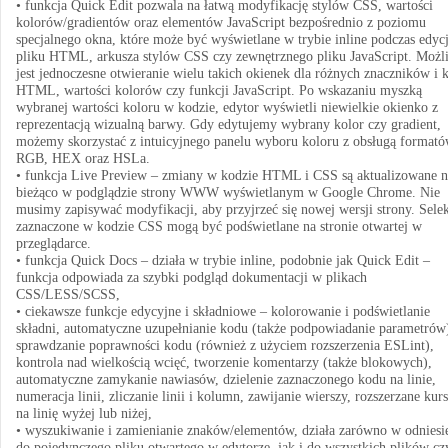
• funkcja Quick Edit pozwala na łatwą modyfikację stylów CSS, wartości
kolorów/gradientów oraz elementów JavaScript bezpośrednio z poziomu
specjalnego okna, które może być wyświetlane w trybie inline podczas edycj
pliku HTML, arkusza stylów CSS czy zewnętrznego pliku JavaScript. Możl
jest jednoczesne otwieranie wielu takich okienek dla różnych znaczników i k
HTML, wartości kolorów czy funkcji JavaScript. Po wskazaniu myszką
wybranej wartości koloru w kodzie, edytor wyświetli niewielkie okienko z
reprezentacją wizualną barwy. Gdy edytujemy wybrany kolor czy gradient,
możemy skorzystać z intuicyjnego panelu wyboru koloru z obsługą format
RGB, HEX oraz HSLa.
• funkcja Live Preview – zmiany w kodzie HTML i CSS są aktualizowane n
bieżąco w podglądzie strony WWW wyświetlanym w Google Chrome. Nie
musimy zapisywać modyfikacji, aby przyjrzeć się nowej wersji strony. Sele
zaznaczone w kodzie CSS mogą być podświetlane na stronie otwartej w
przeglądarce.
• funkcja Quick Docs – działa w trybie inline, podobnie jak Quick Edit –
funkcja odpowiada za szybki podgląd dokumentacji w plikach
CSS/LESS/SCSS,
• ciekawsze funkcje edycyjne i składniowe – kolorowanie i podświetlanie
składni, automatyczne uzupełnianie kodu (także podpowiadanie parametrów
sprawdzanie poprawności kodu (również z użyciem rozszerzenia ESLint),
kontrola nad wielkością wcięć, tworzenie komentarzy (także blokowych),
automatyczne zamykanie nawiasów, dzielenie zaznaczonego kodu na linie,
numeracja linii, zliczanie linii i kolumn, zawijanie wierszy, rozszerzane kur
na linię wyżej lub niżej,
• wyszukiwanie i zamienianie znaków/elementów, działa zarówno w odniesi
do pojedynczego pliku otwartego w edytorze, jak i do wszystkich plików cz