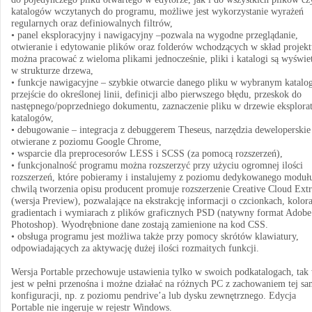
katalogów wczytanych do programu, możliwe jest wykorzystanie wyrażeń
regularnych oraz definiowalnych filtrów,
• panel eksploracyjny i nawigacyjny –pozwala na wygodne przeglądanie,
otwieranie i edytowanie plików oraz folderów wchodzących w skład projekt
można pracować z wieloma plikami jednocześnie, pliki i katalogi są wyświe
w strukturze drzewa,
• funkcje nawigacyjne – szybkie otwarcie danego pliku w wybranym katalo
przejście do określonej linii, definicji albo pierwszego błędu, przeskok do
następnego/poprzedniego dokumentu, zaznaczenie pliku w drzewie eksplora
katalogów,
• debugowanie – integracja z debuggerem Theseus, narzędzia deweloperskie
otwierane z poziomu Google Chrome,
• wsparcie dla preprocesorów LESS i SCSS (za pomocą rozszerzeń),
• funkcjonalność programu można rozszerzyć przy użyciu ogromnej ilości
rozszerzeń, które pobieramy i instalujemy z poziomu dedykowanego moduł
chwilą tworzenia opisu producent promuje rozszerzenie Creative Cloud Extr
(wersja Preview), pozwalające na ekstrakcję informacji o czcionkach, kolor
gradientach i wymiarach z plików graficznych PSD (natywny format Adobe
Photoshop). Wyodrębnione dane zostają zamienione na kod CSS.
• obsługa programu jest możliwa także przy pomocy skrótów klawiatury,
odpowiadających za aktywację dużej ilości rozmaitych funkcji.
Wersja Portable przechowuje ustawienia tylko w swoich podkatalogach, tak
jest w pełni przenośna i możne działać na różnych PC z zachowaniem tej sa
konfiguracji, np. z poziomu pendrive’a lub dysku zewnętrznego. Edycja
Portable nie ingeruje w rejestr Windows.