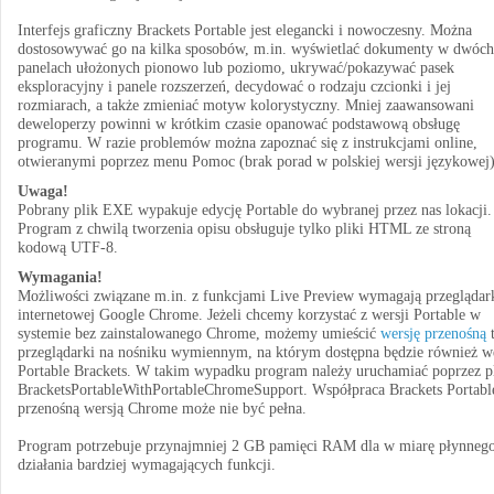
Interfejs graficzny Brackets Portable jest elegancki i nowoczesny. Można
dostosowywać go na kilka sposobów, m.in. wyświetlać dokumenty w dwóch
panelach ułożonych pionowo lub poziomo, ukrywać/pokazywać pasek
eksploracyjny i panele rozszerzeń, decydować o rodzaju czcionki i jej
rozmiarach, a także zmieniać motyw kolorystyczny. Mniej zaawansowani
deweloperzy powinni w krótkim czasie opanować podstawową obsługę
programu. W razie problemów można zapoznać się z instrukcjami online,
otwieranymi poprzez menu Pomoc (brak porad w polskiej wersji językowej)
Uwaga!
Pobrany plik EXE wypakuje edycję Portable do wybranej przez nas lokacji.
Program z chwilą tworzenia opisu obsługuje tylko pliki HTML ze stroną
kodową UTF-8.
Wymagania!
Możliwości związane m.in. z funkcjami Live Preview wymagają przeglądar
internetowej Google Chrome. Jeżeli chcemy korzystać z wersji Portable w
systemie bez zainstalowanego Chrome, możemy umieścić
wersję przenośną
t
przeglądarki na nośniku wymiennym, na którym dostępna będzie również w
Portable Brackets. W takim wypadku program należy uruchamiać poprzez p
BracketsPortableWithPortableChromeSupport. Współpraca Brackets Portabl
przenośną wersją Chrome może nie być pełna.
Program potrzebuje przynajmniej 2 GB pamięci RAM dla w miarę płynneg
działania bardziej wymagających funkcji.