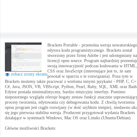
Brackets Portable - przenośna wersja nowatorskieg
edytora kodu programistycznego. Brackets został
stworzony przez firmę Adobe i jest udostępniany na
licencji open source. Program najbardziej prezentuj
swoją innowacyjność podczas kodowania w HTML
CSS oraz JavaScript (interesujące jest to, że sam
zobacz zrzuty ekranu
powstał w oparciu o te rozwiązania). Poza tym w
Brackets możemy także pracować z wieloma innymi językami - PHP, C, C+
C#, Java, JSON, VB, VBScript, Python, Pearl, Ruby, SQL, XML oraz Bash
Edytor posiada minimalistyczny, bardzo intuicyjny interfejs. Pomimo
niepozornego wyglądu oferuje bogaty zestaw funkcji znacznie usprawniając
procesy tworzenia, edytowania czy debugowania kodu. Z chwilą tworzenia
opisu program jest ciągle rozwijany (w dość szybkim tempie), niedawno uk
się jego pierwsza stabilna wersja. Producent przygotował wydania Brackets
działające w systemach Windows, Mac OS oraz Linuks (Ubuntu/Debian).
Główne możliwości Brackets: