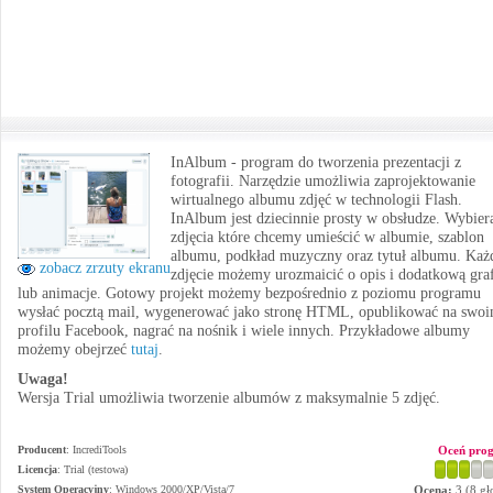
InAlbum - program do tworzenia prezentacji z
fotografii. Narzędzie umożliwia zaprojektowanie
wirtualnego albumu zdjęć w technologii Flash.
InAlbum jest dziecinnie prosty w obsłudze. Wybie
zdjęcia które chcemy umieścić w albumie, szablon
albumu, podkład muzyczny oraz tytuł albumu. Każ
zobacz zrzuty ekranu
zdjęcie możemy urozmaicić o opis i dodatkową gra
lub animacje. Gotowy projekt możemy bezpośrednio z poziomu programu
wysłać pocztą mail, wygenerować jako stronę HTML, opublikować na swo
profilu Facebook, nagrać na nośnik i wiele innych. Przykładowe albumy
możemy obejrzeć
tutaj
.
Uwaga!
Wersja Trial umożliwia tworzenie albumów z maksymalnie 5 zdjęć.
Producent
:
IncrediTools
Oceń pro
Licencja
: Trial (testowa)
System Operacyjny
:
Windows 2000/XP/Vista/7
Ocena:
3
(
8
gł