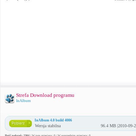
Strefa Download programu
InAlbum
InAlbum 4.0 build 4006
Wersja stabilna
96.4 MB |2010-09-
Ilość pobrań: 2304
| W tym miesiącu: 0 | W poprzednim miesiącu: 0