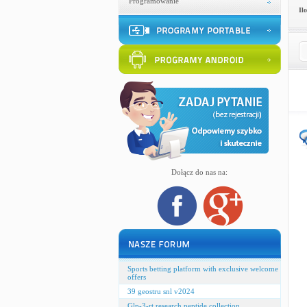
Programowanie
Il
Dołącz do nas na:
Sports betting platform with exclusive welcome
offers
39 geostru snl v2024
Glp-3-rt research peptide collection