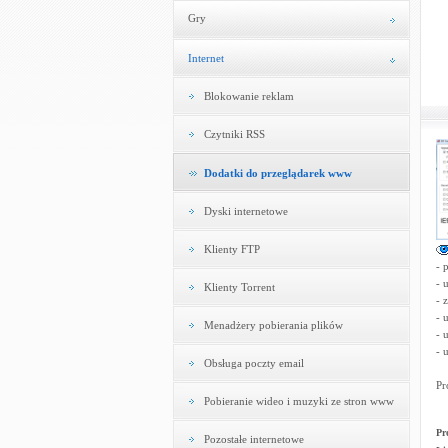
Gry
Internet
Blokowanie reklam
Czytniki RSS
Dodatki do przeglądarek www
Dyski internetowe
Klienty FTP
- 
- 
Klienty Torrent
- 
- 
Menadżery pobierania plików
- 
- 
Obsługa poczty email
Pr
Pobieranie wideo i muzyki ze stron www
Pr
Pozostałe internetowe