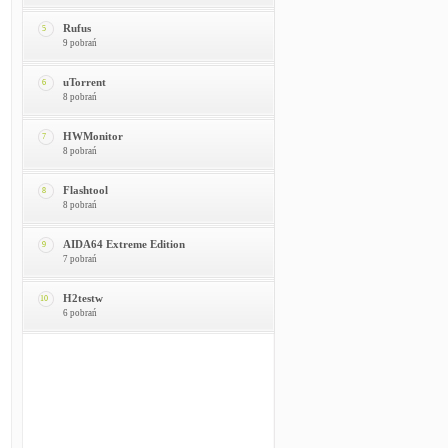
Rufus
5
9 pobrań
uTorrent
6
8 pobrań
HWMonitor
7
8 pobrań
Flashtool
8
8 pobrań
AIDA64 Extreme Edition
9
7 pobrań
H2testw
10
6 pobrań