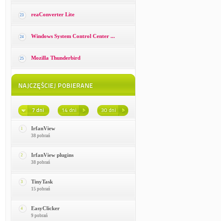
reaConverter Lite
23
Windows System Control Center ...
24
Mozilla Thunderbird
25
IrfanView
1
38 pobrań
IrfanView plugins
2
38 pobrań
TinyTask
3
15 pobrań
EasyClicker
4
9 pobrań