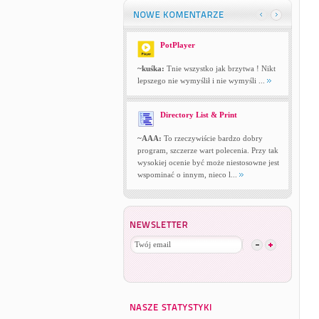
PotPlayer
~kuśka:
Tnie wszystko jak brzytwa ! Nikt
lepszego nie wymyślił i nie wymyśli ...
Directory List & Print
~AAA:
To rzeczywiście bardzo dobry
program, szczerze wart polecenia. Przy tak
wysokiej ocenie być może niestosowne jest
wspominać o innym, nieco l...