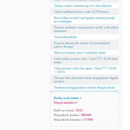
Casiny casino winning tips for new players
1xbet cashback bonus code: €130 bonus
Best online reward card games trusted portals
pro strategies
Practice pediatric emergencies safely with arthur
simulator
Versandapotheke
Experts discuss the future of personalized
cancer therapy
Discover luxury men's wardrobe ideas
1xbet today promo code: 1xlux777 | €130 deal
today
1xbet promo code free spins: 1xlux777 | €130
+ 150 fs
Olxtoto link alternatif untuk pengalaman digital
modern
Panduan menggunakan olxtoto dengan aman
Dodaj swój temat
Więcej tematów
Osób na forum:
2045
Wszystkich postów:
986406
Wszystkich tematów:
171994