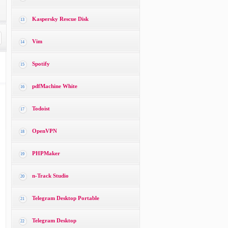
Kaspersky Rescue Disk
13
Vim
14
Spotify
15
pdfMachine White
16
Todoist
17
OpenVPN
18
PHPMaker
19
n-Track Studio
20
Telegram Desktop Portable
21
Telegram Desktop
22