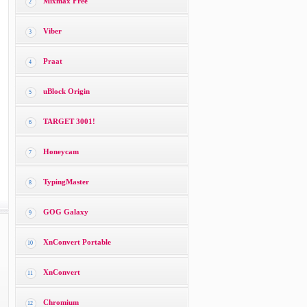
Mixmax Free
2
Viber
3
Praat
4
uBlock Origin
5
TARGET 3001!
6
Honeycam
7
TypingMaster
8
GOG Galaxy
9
XnConvert Portable
10
XnConvert
11
Chromium
12