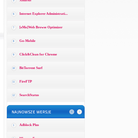
Xmarks
5
Internet Explorer Administrati...
6
[eMo]Web Browse Optimizer
7
Go-Mobile
8
Click&Clean for Chrome
9
BitTorrent Surf
10
FireFTP
11
SearchStatus
12
Adblock Plus
1