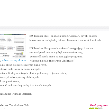
IE9 Tweaker Plus - aplikacja umożliwiająca w szybki sposób
dostosować przeglądarkę Internet Explorer 9 do swoich potrzeb.
IE9 Tweaker Plus pozwala dokonać następujących zmian:
- ustawić pasek menu aby był zawsze widoczny,
- przenieść pasek menu na samą górę programu,
zobacz zrzuty ekranu
- włączyć na stałe filtrowanie „InPrivate”,
pełny ekran po starcie Internet Explorer 9,
ustawić małe ikony w pasku narzędzi,
zmienić liczbę możliwych plików pobieranych jednocześnie,
utworzyć własną stronę ulubionych,
ukryć pasek stanu,
ustawić maksymalną liczbę kart i wiele innych.
ogram nie wymaga instalacji.
oducent
:
The Windows Club
Oceń program: