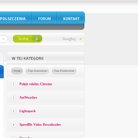
Pulpit zdalny Chrome
1
AniWeather
2
Lightspark
3
SpeedBit Video Downloader
4