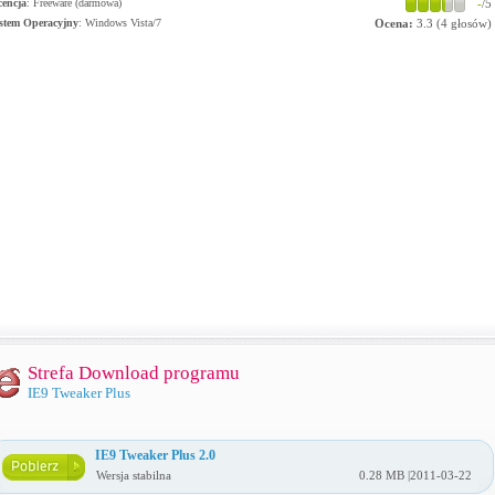
cencja
: Freeware (darmowa)
-
/5
stem Operacyjny
:
Windows Vista/7
Ocena:
3.3
(
4
głosów)
Strefa Download programu
IE9 Tweaker Plus
IE9 Tweaker Plus 2.0
Wersja stabilna
0.28 MB |2011-03-22