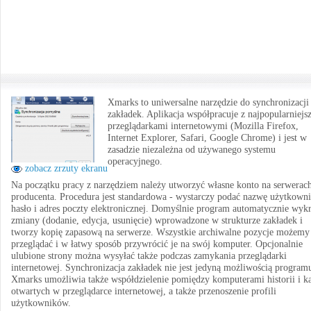
Xmarks to uniwersalne narzędzie do synchronizacji
zakładek. Aplikacja współpracuje z najpopularniejs
przeglądarkami internetowymi (Mozilla Firefox,
Internet Explorer, Safari, Google Chrome) i jest w
zasadzie niezależna od używanego systemu
operacyjnego.
zobacz zrzuty ekranu
Na początku pracy z narzędziem należy utworzyć własne konto na serwerac
producenta. Procedura jest standardowa - wystarczy podać nazwę użytkowni
hasło i adres poczty elektronicznej. Domyślnie program automatycznie wyk
zmiany (dodanie, edycja, usunięcie) wprowadzone w strukturze zakładek i
tworzy kopię zapasową na serwerze. Wszystkie archiwalne pozycje możemy
przeglądać i w łatwy sposób przywrócić je na swój komputer. Opcjonalnie
ulubione strony można wysyłać także podczas zamykania przeglądarki
internetowej. Synchronizacja zakładek nie jest jedyną możliwością program
Xmarks umożliwia także współdzielenie pomiędzy komputerami historii i ka
otwartych w przeglądarce internetowej, a także przenoszenie profili
użytkowników.