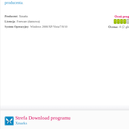
producenta
.
Producent
:
Xmarks
Oceń pro
Licencja
: Freeware (darmowa)
System Operacyjny
:
Windows 2000/XP/Vista/7/8/10
Ocena:
4
(
2
gł
Strefa Download programu
Xmarks