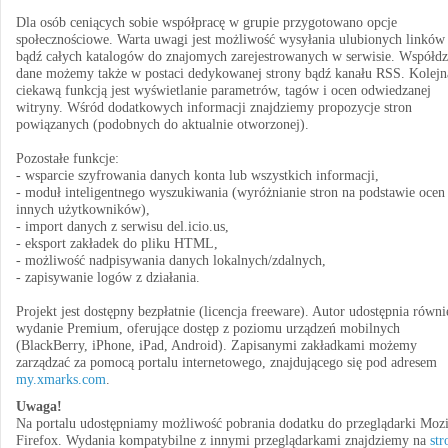
Dla osób ceniących sobie współpracę w grupie przygotowano opcje
społecznościowe. Warta uwagi jest możliwość wysyłania ulubionych linków
bądź całych katalogów do znajomych zarejestrowanych w serwisie. Współdzi
dane możemy także w postaci dedykowanej strony bądź kanału RSS. Kolejn
ciekawą funkcją jest wyświetlanie parametrów, tagów i ocen odwiedzanej
witryny. Wśród dodatkowych informacji znajdziemy propozycje stron
powiązanych (podobnych do aktualnie otworzonej).
Pozostałe funkcje:
- wsparcie szyfrowania danych konta lub wszystkich informacji,
- moduł inteligentnego wyszukiwania (wyróżnianie stron na podstawie ocen
innych użytkowników),
- import danych z serwisu del.icio.us,
- eksport zakładek do pliku HTML,
- możliwość nadpisywania danych lokalnych/zdalnych,
- zapisywanie logów z działania.
Projekt jest dostępny bezpłatnie (licencja freeware). Autor udostępnia równi
wydanie Premium, oferujące dostęp z poziomu urządzeń mobilnych
(BlackBerry, iPhone, iPad, Android). Zapisanymi zakładkami możemy
zarządzać za pomocą portalu internetowego, znajdującego się pod adresem
my.xmarks.com
.
Uwaga!
Na portalu udostępniamy możliwość pobrania dodatku do przeglądarki Mozi
Firefox. Wydania kompatybilne z innymi przeglądarkami znajdziemy na
str