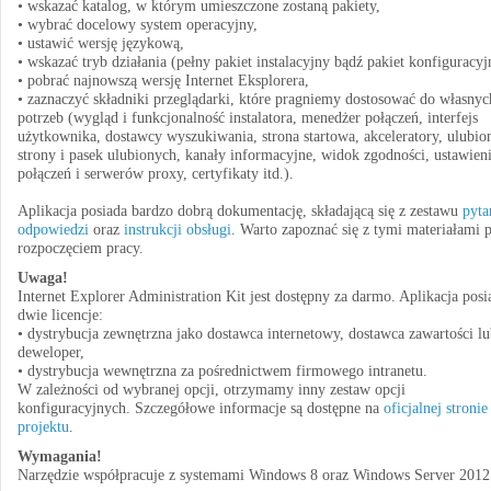
• wskazać katalog, w którym umieszczone zostaną pakiety,
• wybrać docelowy system operacyjny,
• ustawić wersję językową,
• wskazać tryb działania (pełny pakiet instalacyjny bądź pakiet konfiguracyj
• pobrać najnowszą wersję Internet Eksplorera,
• zaznaczyć składniki przeglądarki, które pragniemy dostosować do własnyc
potrzeb (wygląd i funkcjonalność instalatora, menedżer połączeń, interfejs
użytkownika, dostawcy wyszukiwania, strona startowa, akceleratory, ulubio
strony i pasek ulubionych, kanały informacyjne, widok zgodności, ustawien
połączeń i serwerów proxy, certyfikaty itd.).
Aplikacja posiada bardzo dobrą dokumentację, składającą się z zestawu
pyta
odpowiedzi
oraz
instrukcji obsługi
. Warto zapoznać się z tymi materiałami 
rozpoczęciem pracy.
Uwaga!
Internet Explorer Administration Kit jest dostępny za darmo. Aplikacja posi
dwie licencje:
• dystrybucja zewnętrzna jako dostawca internetowy, dostawca zawartości l
deweloper,
• dystrybucja wewnętrzna za pośrednictwem firmowego intranetu.
W zależności od wybranej opcji, otrzymamy inny zestaw opcji
konfiguracyjnych. Szczegółowe informacje są dostępne na
oficjalnej stronie
projektu
.
Wymagania!
Narzędzie współpracuje z systemami Windows 8 oraz Windows Server 2012