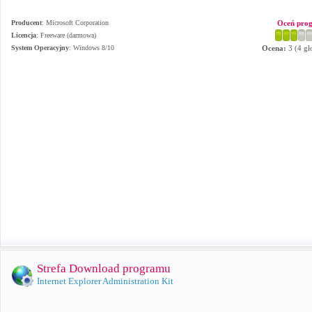
Producent
:
Microsoft Corporation
Oceń pro
Licencja
: Freeware (darmowa)
System Operacyjny
:
Windows 8/10
Ocena:
3
(
4
gł
Strefa Download programu
Internet Explorer Administration Kit