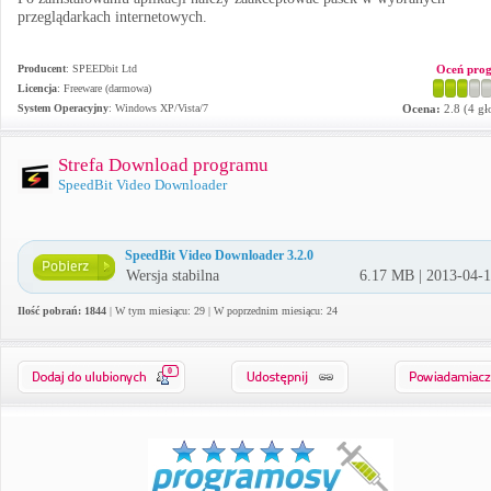
przeglądarkach internetowych.
Producent
:
SPEEDbit Ltd
Oceń pro
Licencja
: Freeware (darmowa)
System Operacyjny
:
Windows XP/Vista/7
Ocena:
2.8
(
4
gł
Strefa Download programu
SpeedBit Video Downloader
SpeedBit Video Downloader 3.2.0
Wersja stabilna
6.17 MB | 2013-04-
Ilość pobrań: 1844
| W tym miesiącu: 29 | W poprzednim miesiącu: 24
0