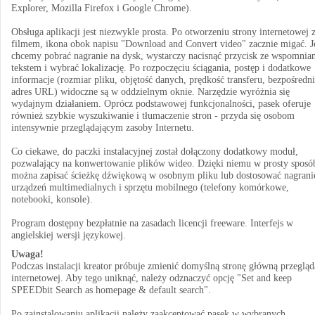
Explorer, Mozilla Firefox i Google Chrome).
Obsługa aplikacji jest niezwykle prosta. Po otworzeniu strony internetowej 
filmem, ikona obok napisu "Download and Convert video" zacznie migać. Je
chcemy pobrać nagranie na dysk, wystarczy nacisnąć przycisk ze wspomni
tekstem i wybrać lokalizację. Po rozpoczęciu ściągania, postęp i dodatkowe
informacje (rozmiar pliku, objętość danych, prędkość transferu, bezpośredni
adres URL) widoczne są w oddzielnym oknie. Narzędzie wyróżnia się
wydajnym działaniem. Oprócz podstawowej funkcjonalności, pasek oferuje
również szybkie wyszukiwanie i tłumaczenie stron - przyda się osobom
intensywnie przeglądającym zasoby Internetu.
Co ciekawe, do paczki instalacyjnej został dołączony dodatkowy moduł,
pozwalający na konwertowanie plików wideo. Dzięki niemu w prosty sposó
można zapisać ścieżkę dźwiękową w osobnym pliku lub dostosować nagrani
urządzeń multimedialnych i sprzętu mobilnego (telefony komórkowe,
notebooki, konsole).
Program dostępny bezpłatnie na zasadach licencji freeware. Interfejs w
angielskiej wersji językowej.
Uwaga!
Podczas instalacji kreator próbuje zmienić domyślną stronę główną przegląd
internetowej. Aby tego uniknąć, należy odznaczyć opcję "Set and keep
SPEEDbit Search as homepage & default search".
Po zainstalowaniu aplikacji należy zaakceptować pasek w wybranych