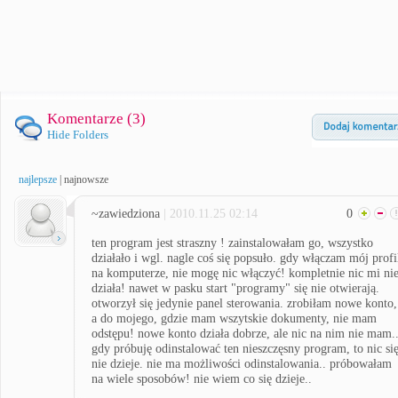
Komentarze (
3
)
Hide Folders
najlepsze
|
najnowsze
~zawiedziona
| 2010.11.25 02:14
0
ten program jest straszny ! zainstalowałam go, wszystko
działało i wgl. nagle coś się popsuło. gdy włączam mój profi
na komputerze, nie mogę nic włączyć! kompletnie nic mi ni
działa! nawet w pasku start "programy" się nie otwierają.
otworzył się jedynie panel sterowania. zrobiłam nowe konto,
a do mojego, gdzie mam wszytskie dokumenty, nie mam
odstępu! nowe konto działa dobrze, ale nic na nim nie mam..
gdy próbuję odinstalować ten nieszczęsny program, to nic si
nie dzieje. nie ma możliwości odinstalowania.. próbowałam
na wiele sposobów! nie wiem co się dzieje..