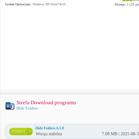
System Operacyjny
:
Windows XP/Vista/7/8/10
Ocena:
3
(
28
gł
Strefa Download programu
Hide Folders
Hide Folders 6.1.0
Wersja stabilna
7.08 MB | 2025-08-