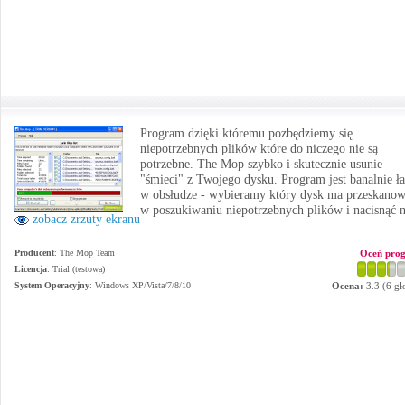
Program dzięki któremu pozbędziemy się
niepotrzebnych plików które do niczego nie są
potrzebne. The Mop szybko i skutecznie usunie
"śmieci" z Twojego dysku. Program jest banalnie ł
w obsłudze - wybieramy który dysk ma przeskano
w poszukiwaniu niepotrzebnych plików i nacisnąć n
zobacz zrzuty ekranu
Producent
:
The Mop Team
Oceń pro
Licencja
: Trial (testowa)
System Operacyjny
:
Windows XP/Vista/7/8/10
Ocena:
3.3
(
6
gł