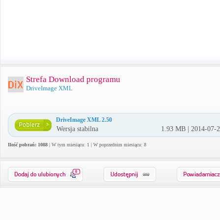
Strefa Download programu
DriveImage XML
DriveImage XML 2.50
Wersja stabilna
1.93 MB | 2014-07-
Ilość pobrań: 1088
| W tym miesiącu: 1 | W poprzednim miesiącu: 8
0