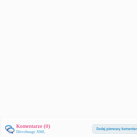
Komentarze (
0
)
DriveImage XML