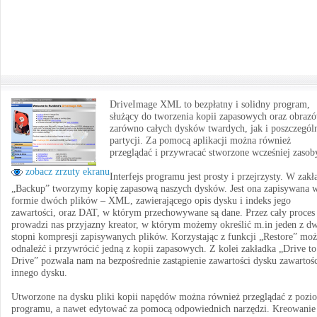
DriveImage XML to bezpłatny i solidny program,
służący do tworzenia kopii zapasowych oraz obraz
zarówno całych dysków twardych, jak i poszczegól
partycji. Za pomocą aplikacji można również
przeglądać i przywracać stworzone wcześniej zasob
zobacz zrzuty ekranu
Interfejs programu jest prosty i przejrzysty. W zakł
„Backup” tworzymy kopię zapasową naszych dysków. Jest ona zapisywana 
formie dwóch plików – XML, zawierającego opis dysku i indeks jego
zawartości, oraz DAT, w którym przechowywane są dane. Przez cały proces
prowadzi nas przyjazny kreator, w którym możemy określić m.in jeden z d
stopni kompresji zapisywanych plików. Korzystając z funkcji „Restore” mo
odnaleźć i przywrócić jedną z kopii zapasowych. Z kolei zakładka „Drive to
Drive” pozwala nam na bezpośrednie zastąpienie zawartości dysku zawartoś
innego dysku.
Utworzone na dysku pliki kopii napędów można również przeglądać z pozi
programu, a nawet edytować za pomocą odpowiednich narzędzi. Kreowanie