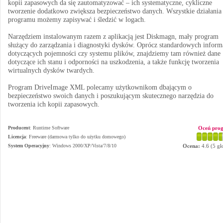
kopii zapasowych da się zautomatyzować – ich systematyczne, cykliczne
tworzenie dodatkowo zwiększa bezpieczeństwo danych. Wszystkie działania
programu możemy zapisywać i śledzić w logach.
Narzędziem instalowanym razem z aplikacją jest Diskmagn, mały program
służący do zarządzania i diagnostyki dysków. Oprócz standardowych inform
dotyczących pojemności czy systemu plików, znajdziemy tam również dane
dotyczące ich stanu i odporności na uszkodzenia, a także funkcję tworzenia
wirtualnych dysków twardych.
Program DriveImage XML polecamy użytkownikom dbającym o
bezpieczeństwo swoich danych i poszukującym skutecznego narzędzia do
tworzenia ich kopii zapasowych.
Producent
:
Runtime Software
Oceń pro
Licencja
: Freeware (darmowa tylko do użytku domowego)
System Operacyjny
:
Windows 2000/XP/Vista/7/8/10
Ocena:
4.6
(
5
gł