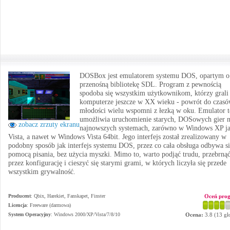
DOSBox jest emulatorem systemu DOS, opartym o
przenośną bibliotekę SDL. Program z pewnością
spodoba się wszystkim użytkownikom, którzy grali
komputerze jeszcze w XX wieku - powrót do czas
młodości wielu wspomni z łezką w oku. Emulator t
umożliwia uruchomienie starych, DOSowych gier 
zobacz zrzuty ekranu
najnowszych systemach, zarówno w Windows XP ja
Vista, a nawet w Windows Vista 64bit. Jego interfejs został zrealizowany w
podobny sposób jak interfejs systemu DOS, przez co cała obsługa odbywa si
pomocą pisania, bez użycia myszki. Mimo to, warto podjąć trudu, przebrną
przez konfigurację i cieszyć się starymi grami, w których liczyła się przede
wszystkim grywalność.
Producent
:
Qbix, Harekiet, Fanskapet, Finster
Oceń pro
Licencja
: Freeware (darmowa)
System Operacyjny
:
Windows 2000/XP/Vista/7/8/10
Ocena:
3.8
(
13
gł