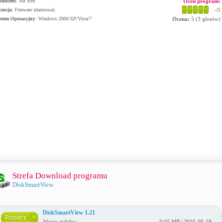
oducent
:
Nir Soft
Oceń program:
cencja
: Freeware (darmowa)
-
/5
stem Operacyjny
:
Windows 2000/XP/Vista/7
Ocena:
5
(
3
głosów)
Strefa Download programu
DiskSmartView
DiskSmartView 1.21
Wersja stabilna
0.05 MB | 2016-06-19