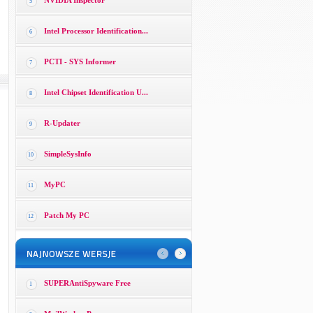
NVIDIA Inspector
5
Intel Processor Identification...
6
PCTI - SYS Informer
7
Intel Chipset Identification U...
8
R-Updater
9
SimpleSysInfo
10
MyPC
11
Patch My PC
12
SUPERAntiSpyware Free
1