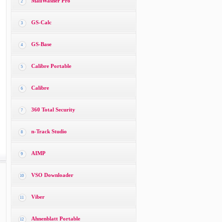
MailWasher Pro
2
GS-Calc
3
GS-Base
4
Calibre Portable
5
Calibre
6
360 Total Security
7
n-Track Studio
8
AIMP
9
VSO Downloader
10
Viber
11
Ahnenblatt Portable
12