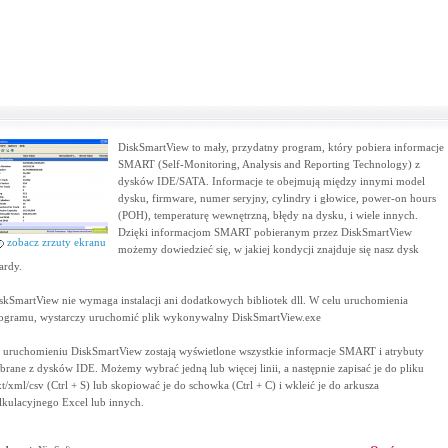
DiskSmartView to mały, przydatny program, który pobiera informacje
SMART (Self-Monitoring, Analysis and Reporting Technology) z
dysków IDE/SATA. Informacje te obejmują między innymi model
dysku, firmware, numer seryjny, cylindry i głowice, power-on hours
(POH), temperaturę wewnętrzną, błędy na dysku, i wiele innych.
Dzięki informacjom SMART pobieranym przez DiskSmartView
zobacz zrzuty ekranu
możemy dowiedzieć się, w jakiej kondycji znajduje się nasz dysk
ardy.
skSmartView nie wymaga instalacji ani dodatkowych bibliotek dll. W celu uruchomienia
ogramu, wystarczy uruchomić plik wykonywalny DiskSmartView.exe
 uruchomieniu DiskSmartView zostają wyświetlone wszystkie informacje SMART i atrybuty
brane z dysków IDE. Możemy wybrać jedną lub więcej linii, a następnie zapisać je do pliku
xt/xml/csv (Ctrl + S) lub skopiować je do schowka (Ctrl + C) i wkleić je do arkusza
lkulacyjnego Excel lub innych.