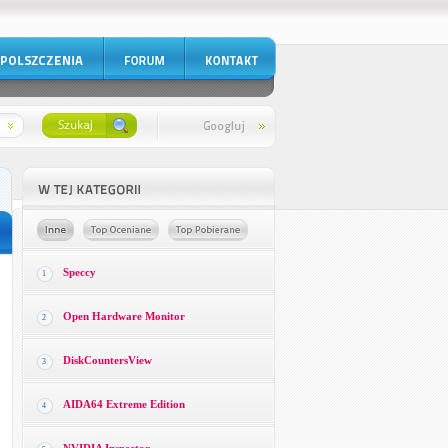
Speccy
1
Open Hardware Monitor
2
DiskCountersView
3
AIDA64 Extreme Edition
4