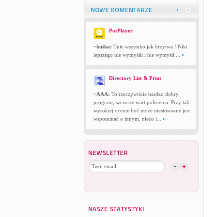
PotPlayer
~kuśka:
Tnie wszystko jak brzytwa ! Nikt
lepszego nie wymyślił i nie wymyśli ...
Directory List & Print
~AAA:
To rzeczywiście bardzo dobry
program, szczerze wart polecenia. Przy tak
wysokiej ocenie być może niestosowne jest
wspominać o innym, nieco l...