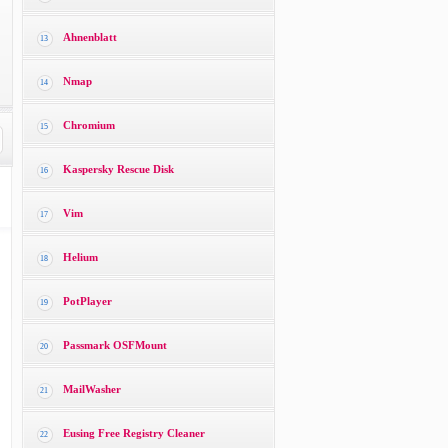
Ahnenblatt
13
Nmap
14
Chromium
15
Kaspersky Rescue Disk
16
Vim
17
Helium
18
PotPlayer
19
Passmark OSFMount
20
MailWasher
21
Eusing Free Registry Cleaner
22