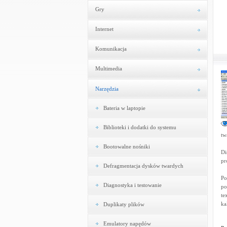
Gry
Internet
Komunikacja
Multimedia
Narzędzia
Bateria w laptopie
Biblioteki i dodatki do systemu
tw
Bootowalne nośniki
Di
pr
Defragmentacja dysków twardych
Po
Diagnostyka i testowanie
po
te
ka
Duplikaty plików
Emulatory napędów