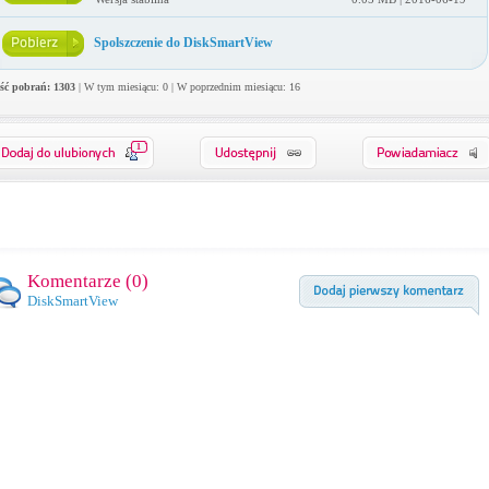
Spolszczenie do DiskSmartView
ość pobrań: 1303
| W tym miesiącu: 0 | W poprzednim miesiącu: 16
1
Komentarze (
0
)
DiskSmartView