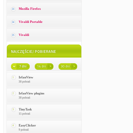
Mozilla Firefox
23
Vivaldi Portable
24
Vivaldi
25
IrfanView
1
38 pobrań
IrfanView plugins
2
38 pobrań
TinyTask
3
15 pobrań
EasyClicker
4
9 pobrań