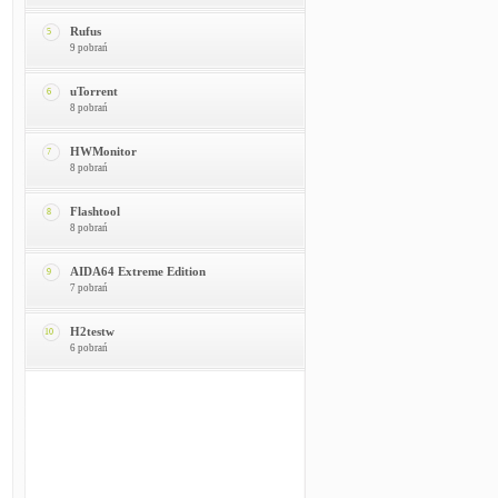
Rufus
5
9 pobrań
uTorrent
6
8 pobrań
HWMonitor
7
8 pobrań
Flashtool
8
8 pobrań
AIDA64 Extreme Edition
9
7 pobrań
H2testw
10
6 pobrań