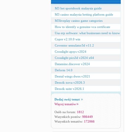
M3 bet sportsbook malaysia guide
M3 casino malaysia betting platform guide
M3liveplay casino game categories
How to identify a genuine vca certificate
Usa erp software: what businesses need to know
Copre v2.10.0 win
Coventor semulator3d v11.2
Crosslight apsys v2024
Crosslight pics3d v2024 x64
Datamine.discover v2024
Deform 14.0
Dental wings dwos v2021
Deswik nova v2026.3
Deswik suite v2026.1
Dodaj swój temat
Więcej tematów
Osób na forum:
1812
Wszystkich postów:
986449
Wszystkich tematów:
172066