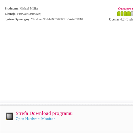
Producent
:
Michael Möller
Oceń pro
Licencja
: Freeware (darmowa)
System Operacyjny
:
Windows 98/Me/NT/2000/XP/Vista/7/8/10
Ocena:
4.2
(
6
gł
Strefa Download programu
Open Hardware Monitor