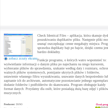
Check Identical Files – aplikacja, która skanuje dy
poszukiwaniu duplikatów pliku. Następnie pliki m
usunąć oszczędzając cenne megabajty miejsca. Pro
sprawdza duplikaty bajt po bajcie, dzięki czemu jes
bardzo dokładny.
zobacz zrzuty ekranu
Funkcje programu, o których watro wspomnieć to:
wyświetlanie informacji o danym pliku po najechaniu na niego kursorem,
wybieranie plików do sprawdzenia, szukanie według daty i rozmiaru, ochro
ważnych plików systemowych, pomijanie ukrytych plików i folderów,
ustawienie własnego filtru wyszukiwania, usuwanie danych bezpośrednio lu
zapisanie ich do archiwum, automatyczne pozostawianie jednego egzemplarz
dodanie folderów i podfolderów do skanowania. Program obsługuje każdy
format danych. Przydatny dla osób, które posiadają dużą bazę zdjęć i plikó
muzycznych.
Producent
:
DSNO
Oceń pro