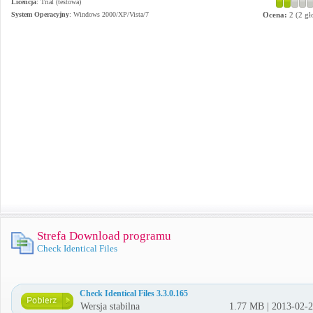
Licencja
: Trial (testowa)
System Operacyjny
:
Windows 2000/XP/Vista/7
Ocena:
2
(
2
gł
Strefa Download programu
Check Identical Files
Check Identical Files 3.3.0.165
Wersja stabilna
1.77 MB | 2013-02-