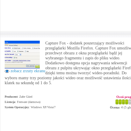
Capture Fox - dodatek poszerzający możliwości
przeglądarki Mozilla Firefox. Capture Fox umożliw
przechwyt obrazu z okna przeglądarki bądź jej
wybranego fragmentu i zapis do pliku wideo.
Dodatkowo dostępna opcja nagrywania sekwencji
obrazu z pulpitu ukrywając okno przeglądarki Fire
zobacz zrzuty ekranu
dzięki temu można tworzyć wideo-poradniki. Do
wyboru mamy trzy poziomy jakości wideo oraz możliwość ustawienia ilości
klatek na sekundę od 1 do 5.
Producent
:
Zafer Gürel
Oceń pro
Licencja
: Freeware (darmowa)
System Operacyjny
:
Windows XP/Vista/7
Ocena:
4
(
5
gł