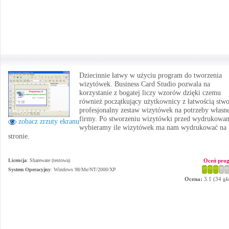
Dziecinnie łatwy w użyciu program do tworzenia
wizytówek. Business Card Studio pozwala na
korzystanie z bogatej liczy wzorów dzięki czemu
również początkujący użytkownicy z łatwością stw
profesjonalny zestaw wizytówek na potrzeby własn
firmy. Po stworzeniu wizytówki przed wydrukowa
zobacz zrzuty ekranu
wybieramy ile wizytówek ma nam wydrukować na 
stronie.
Licencja
: Shareware (testowa)
Oceń pro
System Operacyjny
:
Windows 98/Me/NT/2000/XP
Ocena:
3.1
(
34
gł