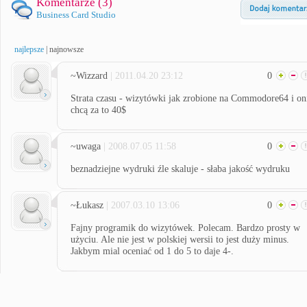
Komentarze (
3
)
Business Card Studio
najlepsze
|
najnowsze
~Wizzard
| 2011.04.20 23:12
0
Strata czasu - wizytówki jak zrobione na Commodore64 i on
chcą za to 40$
~uwaga
| 2008.07.05 11:58
0
beznadziejne wydruki źle skaluje - słaba jakość wydruku
~Łukasz
| 2007.03.10 13:06
0
Fajny programik do wizytówek. Polecam. Bardzo prosty w
użyciu. Ale nie jest w polskiej wersii to jest duży minus.
Jakbym mial oceniać od 1 do 5 to daje 4-.