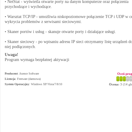
• NetStat - wyświetla otwarte porty na danym komputerze oraz połączenia
przychodzące i wychodzące.
• Warsztat TCP/IP - umożliwia niskopoziomowe połączenie TCP i UDP w c
wykrycia problemów z serwisami sieciowymi.
• Skaner portów i usług - skanuje otwarte porty i działające usługi.
• Skaner sieciowy - po wpisaniu adresu IP sieci otrzymamy listę urządzeń d
niej podłączonych.
Uwaga!
Program wymaga bezpłatnej aktywacji
Producent
:
Axence Software
Oceń pro
Licencja
: Freeware (darmowa)
System Operacyjny
:
Windows XP/Vista/7/8/10
Ocena:
3
(
14
gł