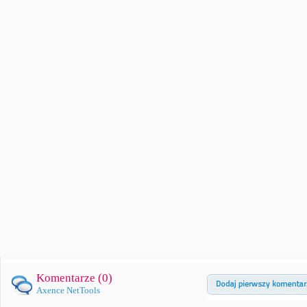
Komentarze (
0
)
Axence NetTools