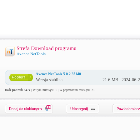
Strefa Download programu
Axence NetTools
Axence NetTools 5.0.2.35140
Wersja stabilna
21.6 MB | 2024-06-
Ilość pobrań: 5474
| W tym miesiącu: 1 | W poprzednim miesiącu: 21
0