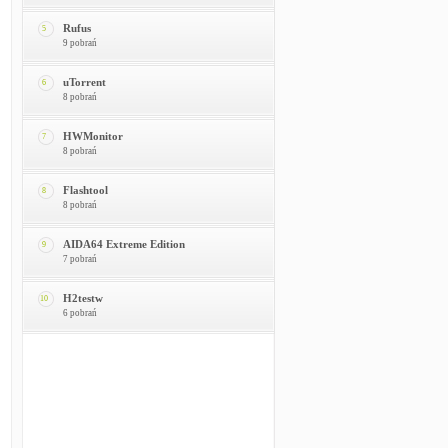
Rufus
5
9 pobrań
uTorrent
6
8 pobrań
HWMonitor
7
8 pobrań
Flashtool
8
8 pobrań
AIDA64 Extreme Edition
9
7 pobrań
H2testw
10
6 pobrań