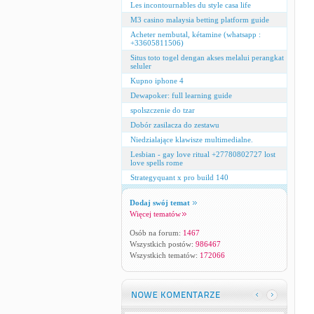
Les incontournables du style casa life
M3 casino malaysia betting platform guide
Acheter nembutal, kétamine (whatsapp :
+33605811506)
Situs toto togel dengan akses melalui perangkat
seluler
Kupno iphone 4
Dewapoker: full learning guide
spolszczenie do tzar
Dobór zasilacza do zestawu
Niedzialające klawisze multimedialne.
Lesbian - gay love ritual +27780802727 lost
love spells rome
Strategyquant x pro build 140
Dodaj swój temat
Więcej tematów
Osób na forum:
1467
Wszystkich postów:
986467
Wszystkich tematów:
172066