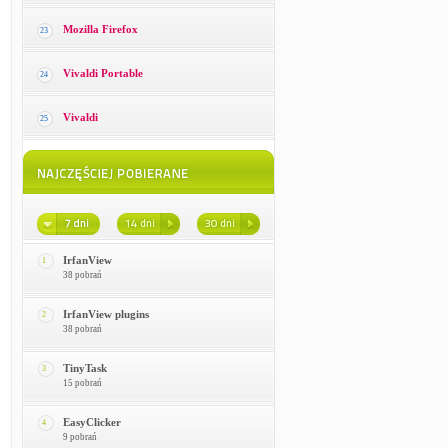
Mozilla Firefox
23
Vivaldi Portable
24
Vivaldi
25
IrfanView
1
38 pobrań
IrfanView plugins
2
38 pobrań
TinyTask
3
15 pobrań
EasyClicker
4
9 pobrań