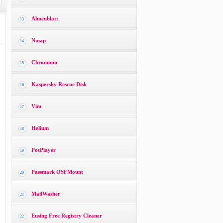
Ahnenblatt
13
Nmap
14
Chromium
15
Kaspersky Rescue Disk
16
Vim
17
Helium
18
PotPlayer
19
Passmark OSFMount
20
MailWasher
21
Eusing Free Registry Cleaner
22