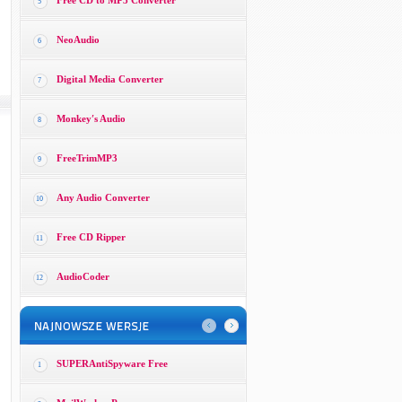
Free CD to MP3 Converter
5
NeoAudio
6
Digital Media Converter
7
Monkey′s Audio
8
FreeTrimMP3
9
Any Audio Converter
10
Free CD Ripper
11
AudioCoder
12
SUPERAntiSpyware Free
1