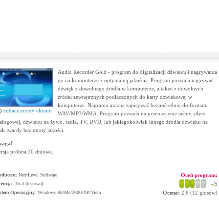
Audio Recorder Gold - program do digitalizacji dźwięku i nagrywania
go na komputerze z optymalną jakością. Program pozwala nagrywać
dźwięk z dowolnego źródła w komputerze, a także z dowolnych
źródeł zewnętrznych podłączonych do karty dźwiekowej w
komputerze. Nagrania można zapisywać bezpośrednio do formatu
zobacz zrzuty ekranu
WAV/MP3/WMA. Program pozwala na przeniesienie taśmy, płyty
alogowej, dźwięku na żywo, radia, TV, DVD, lub jakiegokolwiek innego źródła dźwięku na
sk twardy bez utraty jakości.
waga!
rsja próbna 30 dniowa.
oducent
:
NextLevel Software
Oceń program:
cencja
: Trial (testowa)
-
/5
stem Operacyjny
:
Windows 98/Me/2000/XP/Vista
Ocena:
2.8
(
12
głosów)