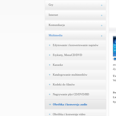
Gry
Internet
Komunikacja
Multimedia
Edytowanie i konwertowanie napisów
Etykiety, MenuCD/DVD
an
Karaoke
dy
Katalogowanie multimediów
U
We
Kodeki do filmów
Pr
Nagrywanie płyt CD/DVD/BD
Li
Sy
Obróbka i konwersja audio
Obróbka i konwersja video