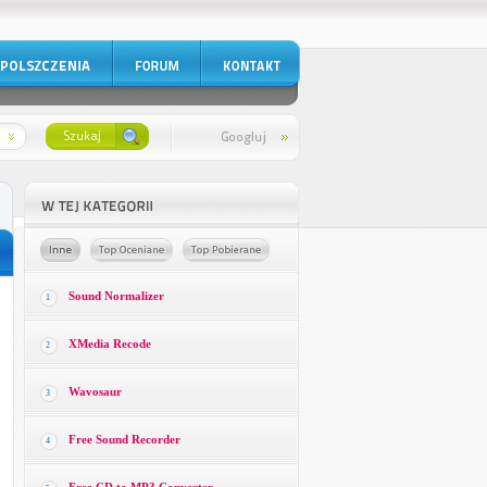
Sound Normalizer
1
XMedia Recode
2
Wavosaur
3
Free Sound Recorder
4