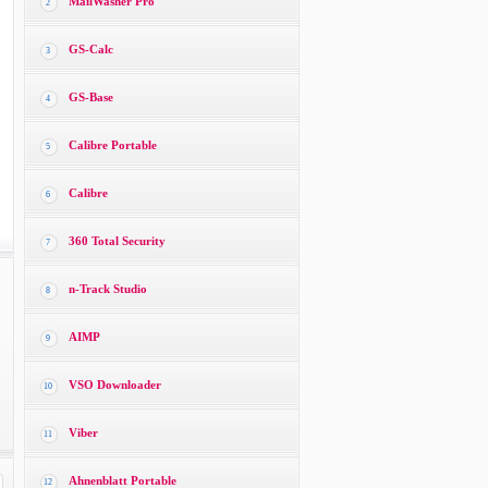
MailWasher Pro
2
GS-Calc
3
GS-Base
4
Calibre Portable
5
Calibre
6
360 Total Security
7
n-Track Studio
8
AIMP
9
VSO Downloader
10
Viber
11
Ahnenblatt Portable
12