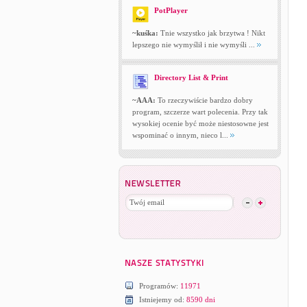
PotPlayer
~kuśka:
Tnie wszystko jak brzytwa ! Nikt
lepszego nie wymyślił i nie wymyśli ...
Directory List & Print
~AAA:
To rzeczywiście bardzo dobry
program, szczerze wart polecenia. Przy tak
wysokiej ocenie być może niestosowne jest
wspominać o innym, nieco l...
Programów:
11971
Istniejemy od:
8590 dni