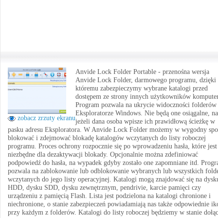
Anvide Lock Folder Portable - przenośna wersja
Anvide Lock Folder, darmowego programu, dzięki
któremu zabezpieczymy wybrane katalogi przed
dostępem ze strony innych użytkowników komputer
Program pozwala na ukrycie widoczności folderów
Eksploratorze Windows. Nie będą one osiągalne, n
zobacz zrzuty ekranu
jeżeli dana osoba wpisze ich prawidłową ścieżkę w
pasku adresu Eksploratora. W Anvide Lock Folder możemy w wygodny spo
blokować i zdejmować blokadę katalogów wczytanych do listy roboczej
programu. Proces ochrony rozpocznie się po wprowadzeniu hasła, które jest
niezbędne dla dezaktywacji blokady. Opcjonalnie można zdefiniować
podpowiedź do hasła, na wypadek gdyby zostało one zapomniane itd. Prog
pozwala na zablokowanie lub odblokowanie wybranych lub wszystkich fol
wczytanych do jego listy operacyjnej. Katalogi mogą znajdować się na dysk
HDD, dysku SDD, dysku zewnętrznym, pendrivie, karcie pamięci czy
urządzeniu z pamięcią Flash. Lista jest podzielona na katalogi chronione i
niechronione, o stanie zabezpieczeń powiadamiają nas także odpowiednie ik
przy każdym z folderów. Katalogi do listy roboczej będziemy w stanie dołą