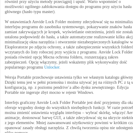
również przy użyciu metody przeciągnij i upuść. Warto wspomnieć o
możliwości ogólnego zablokowania dostępu do programu przy użyciu hasła
głównego (hasło typu master).
W ustawieniach Anvide Lock Folder możemy zdecydować się na minimaliza
interfejsu programu do zasobnika systemowego, pokazywanie znaków hasła
zamiast zakrywających je kropek, wyświetlanie ostrzeżenia, jeżeli nie został
ustalona podpowiedź do hasła, a także automatyczne realizowanie kilku akcj
minimalizację okna narzędzia i otworzenie niezabezpieczonych katalogów w
Eksploratorze po zdjęciu ochrony, a także zabezpieczenie wszystkich folder
wczytanych do listy roboczej przy wyjściu z programu. Anvide Lock Folder
posiada również opcję Mocna ochrona folderu, rozszerzającą zakres
zabezpieczeń. Opcję włączymy, jeżeli wskażemy plik wykonywalny dość
popularnego programu
Unlocker
.
Wersja Portable przechowuje ustawienia tylko we własnym katalogu główn
Dzięki temu jest w pełni przenośna i można używać jej na różnych PC z tą 
konfiguracją, np. z poziomu pendrive’a albo dysku zewnętrznego. Edycja
Portable nie ingeruje zbyt mocno w rejestr Windows.
Interfejs graficzny Anvide Lock Folder Portable jest dość przyjemny dla oka
oferuje wygodny dostęp do wszystkich niezbędnych funkcji. W razie potrze
można zmienić ustawienia wyglądu interfejsu – wybrać skórkę, włączyć Aer
animacje, dostosować barwę GUI, a także zdecydować się na ukrycie niektó
z jego elementów. Mniej zaawansowani użytkownicy powinni w krótkim cza
opanować zasady obsługi narzędzia. Z chwilą tworzenia opisu nie udostępn
pliku pomocy.