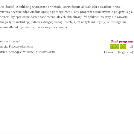
rto dodać, iż aplikację wyposażono w moduł sprawdzania aktualności posiadanej wersji.
starczy wybrać odpowiednią opcję z górnego menu, aby program automatycznie połączył się z
rwerem, by sprawdzić dostępność ewentualnych aktualizacji. W aplikacji niestety nie zawarto
dnego typu instrukcji, jednak z drugiej strony interfejs jest na tyle intuicyjny, że obsługa nie
winna dla nikogo stanowić większego wyzwania.
oducent
:
Henry++
Oceń program:
cencja
: Freeware (darmowa)
-
/5
stem Operacyjny
:
Windows XP/Vista/7/8/10
Ocena:
5
(
6
głosów)