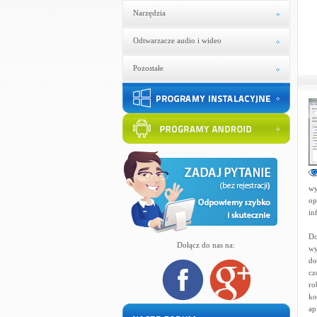
Narzędzia
Odtwarzacze audio i wideo
Pozostałe
wy
op
in
Do
Dołącz do nas na:
wy
do
cz
ro
ko
ap