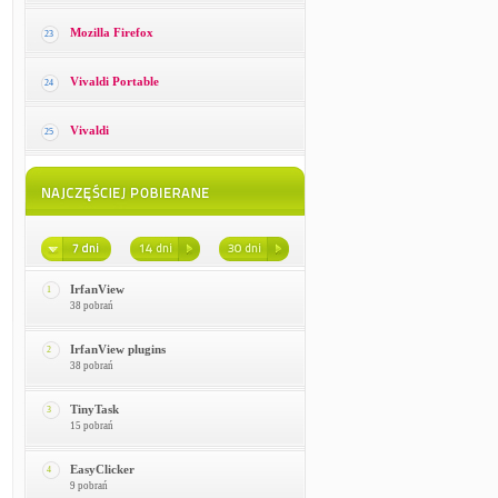
Mozilla Firefox
23
Vivaldi Portable
24
Vivaldi
25
IrfanView
1
38 pobrań
IrfanView plugins
2
38 pobrań
TinyTask
3
15 pobrań
EasyClicker
4
9 pobrań