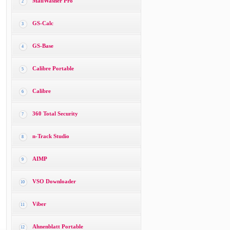
MailWasher Pro
2
GS-Calc
3
GS-Base
4
Calibre Portable
5
Calibre
6
360 Total Security
7
n-Track Studio
8
AIMP
9
VSO Downloader
10
Viber
11
Ahnenblatt Portable
12