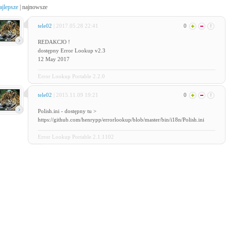
ajlepsze
|
najnowsze
tele02
| 2017.05.28 22:41
0
REDAKCJO !
dostępny Error Lookup v2.3
12 May 2017
Error Lookup Portable 2.2.0
tele02
| 2015.11.09 19:21
0
Polish.ini - dostępny tu >
https://github.com/henrypp/errorlookup/blob/master/bin/i18n/Polish.ini
Error Lookup Portable 2.1.1102