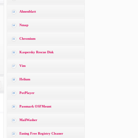
Ahnenblatt
13
Nmap
14
Chromium
15
Kaspersky Rescue Disk
16
Vim
17
Helium
18
PotPlayer
19
Passmark OSFMount
20
MailWasher
21
Eusing Free Registry Cleaner
22