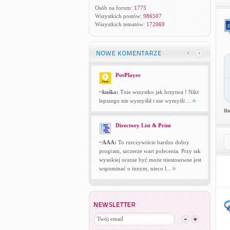
Osób na forum:
1775
Wszystkich postów:
986507
Wszystkich tematów:
172069
PotPlayer
~kuśka:
Tnie wszystko jak brzytwa ! Nikt
lepszego nie wymyślił i nie wymyśli ...
Il
Directory List & Print
~AAA:
To rzeczywiście bardzo dobry
program, szczerze wart polecenia. Przy tak
wysokiej ocenie być może niestosowne jest
wspominać o innym, nieco l...