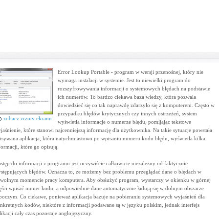
Error Lookup Portable - program w wersji przenośnej, który nie
wymaga instalacji w systemie. Jest to niewielki program do
rozszyfrowywania informacji o systemowych błędach na podstawie
ich numerów. To bardzo ciekawa baza wiedzy, która pozwala
dowiedzieć się co tak naprawdę zdarzyło się z komputerem. Często w
przypadku błędów krytycznych czy innych ostrzeżeń, system
zobacz zrzuty ekranu
wyświetla informacje o numerze błędu, pomijając tekstowe
jaśnienie, które stanowi najcenniejszą informację dla użytkownika. Na takie sytuacje powstała
isywana aplikacja, która natychmiastowo po wpisaniu numeru kodu błędu, wyświetla kilka
formacji, które go opisują.
stęp do informacji z programu jest oczywiście całkowicie niezależny od faktycznie
stępujących błędów. Oznacza to, że możemy bez problemu przeglądać dane o błędach w
wolnym momencie pracy komputera. Aby obsłużyć program, wystarczy w okienku w górnej
ęści wpisać numer kodu, a odpowiednie dane automatycznie ładują się w dolnym obszarze
boczym. Co ciekawe, ponieważ aplikacja bazuje na pobieraniu systemowych wyjaśnień dla
nkretnych kodów, niektóre z informacji podawane są w języku polskim, jednak interfejs
likacji cały czas pozostaje anglojęzyczny.