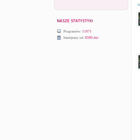
n
Programów:
11971
Istniejemy od:
8590 dni