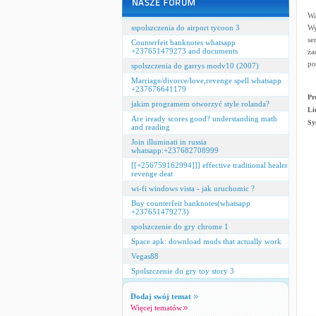
Wa
sspolszczenia do airport tycoon 3
Wy
se
Counterfeit banknotes whatsapp
+237651479273 and documents
ża
po
spolszczenia do garrys modv10 (2007)
Marriage/divorce/love,revenge spell whatsapp
+237676641179
Pr
jakim programem otworzyć style rolanda?
Li
Are iready scores good? understanding math
Sy
and reading
Join illuminati in russia
whatsapp:+237682708999
[[+256759162994]]] effective traditional healer
revenge deat
wi-fi windows vista - jak uruchomic ?
Buy counterfeit banknotes(whatsapp
+237651479273)
spolszczenie do gry chrome 1
Space apk: download mods that actually work
Vegas88
Spolszczenie do gry toy story 3
Dodaj swój temat
Więcej tematów