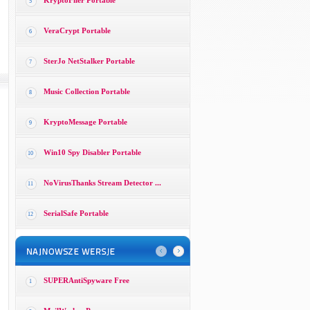
KryptoFiler Portable
5
VeraCrypt Portable
6
SterJo NetStalker Portable
7
Music Collection Portable
8
KryptoMessage Portable
9
Win10 Spy Disabler Portable
10
NoVirusThanks Stream Detector ...
11
SerialSafe Portable
12
SUPERAntiSpyware Free
1