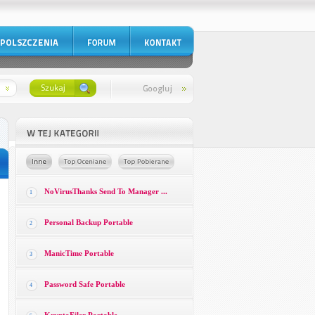
NoVirusThanks Send To Manager ...
1
Personal Backup Portable
2
ManicTime Portable
3
Password Safe Portable
4