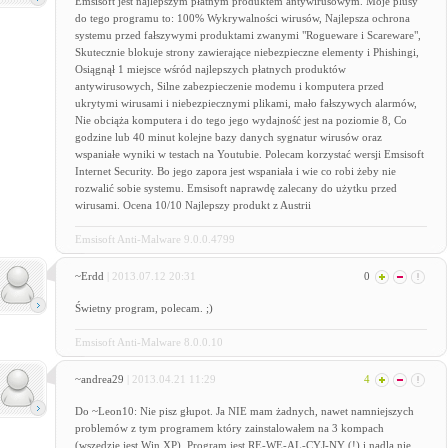
Emsisoft jest najlepszym płatnym produktem antywirusowym. Moje plusy
do tego programu to: 100% Wykrywalności wirusów, Najlepsza ochrona
systemu przed fałszywymi produktami zwanymi "Rogueware i Scareware",
Skutecznie blokuje strony zawierające niebezpieczne elementy i Phishingi,
Osiągnął 1 miejsce wśród najlepszych płatnych produktów
antywirusowych, Silne zabezpieczenie modemu i komputera przed
ukrytymi wirusami i niebezpiecznymi plikami, mało fałszywych alarmów,
Nie obciąża komputera i do tego jego wydajność jest na poziomie 8, Co
godzine lub 40 minut kolejne bazy danych sygnatur wirusów oraz
wspaniałe wyniki w testach na Youtubie. Polecam korzystać wersji Emsisoft
Internet Security. Bo jego zapora jest wspaniała i wie co robi żeby nie
rozwalić sobie systemu. Emsisoft naprawdę zalecany do użytku przed
wirusami. Ocena 10/10 Najlepszy produkt z Austrii
Emsisoft Anti-Malware 9.0.0.4799
~Erdd
| 2013.07.12 20:31
0
Świetny program, polecam. ;)
Emsisoft Anti-Malware 8.0.0.10
~andrea29
| 2013.04.21 11:29
4
Do ~Leon10: Nie pisz głupot. Ja NIE mam żadnych, nawet namniejszych
problemów z tym programem który zainstalowałem na 3 kompach
(wszędzie jest Win XP). Program jest RE-WE-AL-CYJ-NY (!) i nadla nie