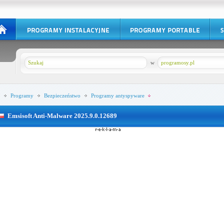
w
programosy.pl
Programy
Bezpieczeństwo
Programy antyspyware
Emsisoft Anti-Malware 2025.9.0.12689