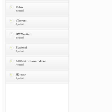
Rufus
5
9 pobrań
uTorrent
6
8 pobrań
HWMonitor
7
8 pobrań
Flashtool
8
8 pobrań
AIDA64 Extreme Edition
9
7 pobrań
H2testw
10
6 pobrań