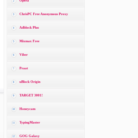
Opera
2
ChrisPC Free Anonymous Proxy
3
Adblock Plus
4
Mixmax Free
5
Viber
6
Praat
7
uBlock Origin
8
TARGET 3001!
9
Honeycam
10
TypingMaster
11
GOG Galaxy
12