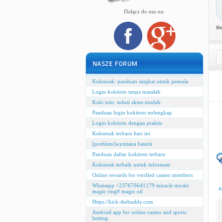
Dołącz do nas na:
Il
Kokienak: panduan singkat untuk pemula
Login kokitoto tanpa masalah
Koki toto: solusi akses mudah
Panduan login kokitoto terlengkap
Login kokitoto dengan praktis
Kokienak terbaru hari ini
[problem]wymiana baterii
Panduan daftar kokitoto terbaru
Kokienak terbaik untuk informasi
Online rewards for verified casino members
Whatsapp +237676641179 miracle mystic
n
magic ring# magic oil
Https://kick-thebuddy.com
Android app for online casino and sports
betting