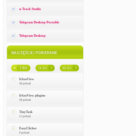
n-Track Studio
23
Telegram Desktop Portable
24
Telegram Desktop
25
IrfanView
1
38 pobrań
IrfanView plugins
2
38 pobrań
TinyTask
3
15 pobrań
EasyClicker
4
9 pobrań