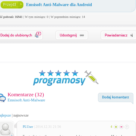
Emsisoft Anti-Malware dla Android
ość pobrań: 16941
| W tym miesiącu: 0 | W poprzednim miesiącu: 14
0
Komentarze (
32
)
Emsisoft Anti-Malware
ajlepsze
|
najnowsze
PLUser
| 2014.12.31 21:56
4