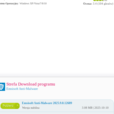
stem Operacyjny
:
Windows XP/Vista/7/8/10
Ocena:
3.4
(
104
głosów)
Strefa Download programu
Emsisoft Anti-Malware
Emsisoft Anti-Malware 2025.9.0.12689
Wersja stabilna
3.08 MB | 2025-10-10