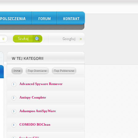
Advanced Spyware Remover
1
Antispy Complete
2
Ashampoo AntiSpyWare
3
COMODO BOClean
4