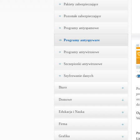
Pakiety zabezpieczające
Pozostałe zabezpieczające
Programy antyspamowe
Programy antyspyware
Programy antywirusowe
Szczepionki antywirusowe
Szyfrowanie danych
Biuro
Po
pr
or
Domowe
dz
Edukacja i Nauka
Og
We
Firma
Pr
Grafika
Li