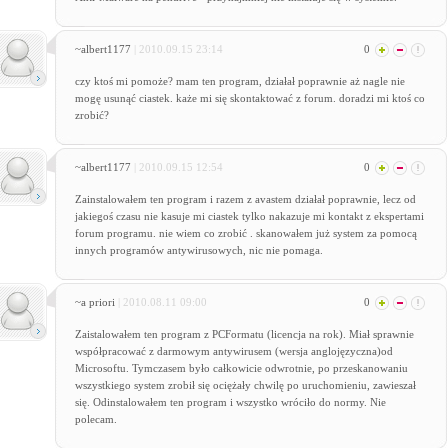
~albert1177
| 2010.09.15 23:14
0
czy ktoś mi pomoże? mam ten program, działał poprawnie aż nagle nie
mogę usunąć ciastek. każe mi się skontaktować z forum. doradzi mi ktoś co
zrobić?
~albert1177
| 2010.09.15 12:54
0
Zainstalowałem ten program i razem z avastem działał poprawnie, lecz od
jakiegoś czasu nie kasuje mi ciastek tylko nakazuje mi kontakt z ekspertami
forum programu. nie wiem co zrobić . skanowałem już system za pomocą
innych programów antywirusowych, nic nie pomaga.
~a priori
| 2010.08.11 09:00
0
Zaistalowałem ten program z PCFormatu (licencja na rok). Miał sprawnie
współpracować z darmowym antywirusem (wersja anglojęzyczna)od
Microsoftu. Tymczasem było całkowicie odwrotnie, po przeskanowaniu
wszystkiego system zrobił się ociężały chwilę po uruchomieniu, zawieszał
się. Odinstalowałem ten program i wszystko wróciło do normy. Nie
polecam.