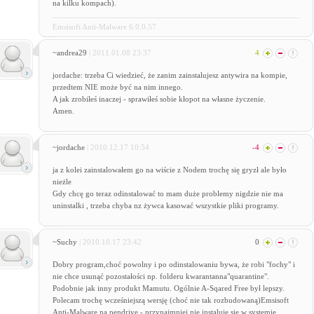
na kilku kompach).
Emsisoft Anti-Malware 6.0.0.57
~andrea29
| 2011.01.08 23:37
4
jordache: trzeba Ci wiedzieć, że zanim zainstalujesz antywira na kompie,
przedtem NIE może być na nim innego.
A jak zrobiłeś inaczej - sprawiłeś sobie kłopot na własne życzenie.
Amen.
~jordache
| 2010.12.17 10:54
-4
ja z kolei zainstalowałem go na wiście z Nodem trochę się gryzł ale było
nieżle
Gdy chcę go teraz odinstalować to mam duże problemy nigdzie nie ma
uninstalki , trzeba chyba nz żywca kasować wszystkie pliki programy.
~Suchy
| 2010.10.17 23:42
0
Dobry program,choć powolny i po odinstalowaniu bywa, że robi "fochy" i
nie chce usunąć pozostałości np. folderu kwarantanna"quarantine".
Podobnie jak inny produkt Mamutu. Ogólnie A-Sqared Free był lepszy.
Polecam trochę wcześniejszą wersję (choć nie tak rozbudowaną)Emsisoft
Anti-Malware na pendrive - przynajmniej nie instaluje się w systemie.