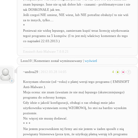
znam lepszego. Inne nie są tak dobre lub - czasami - problematyvczne i nie
tak DOSKONAŁE jak ten.
Jeśli czegoś NIE umiesz, NIE wiesz, lub NIE potrafisz obsłużyć to nie wiń
za to innych, tylko....
*
Ponieważ nie widzę lepszego, zamierzam kupić teraz licencję użytkowania
tegoż programu na 5 kompów. (I to jest mój właściwy komentarz do tego
co napisałeś 22.03.2013.)
Emsisoft Anti-Malware 7.0.0.21
Leon10 | Komentarz został wyminusowany |
wyświetl
~andrea29
| 2012.03.28 14:05
4
Korzystam obecnie (od ~roku) z płatej wersji tego programu ( EMSISOFT
Anti-Malware ).
Moja ocena: nie znam (uważam że nie ma) lepszego (skuteczniejszego)
programu do ochrony kompa.
Gdy idzie o jakość konfiguracji, obsługi o raz obsługi mnie jako
użytkownika wystawiam ocenę WZOROWĄ, bo stoi na bardzo wysokim
poziomie.
Nic więcej nie muszę dodawać.
* * *
Nie jestem pracownikiem tej firmy ani nie jestem w żaden sposób z nią
powiązany biznesowa (poza tym, że użytkuję płatną wersję ich programu