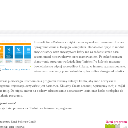
Emsisoft Anti-Malware - dzięki niemu wyszukasz i usuniesz złośliwe
oprogramowanie z Twojego komputera. Dodatkowe opcje to moduł
antywirusowy oraz antyspyware który ma za zadanie strzec nasz
system przed niepowołanym oprogramowaniem. Po zakończonym
skanowaniu program wyświetla listę "infekcji" o których możemy
dowiedzieć się więcej szczegółów klikając w interesującą nas pozycje,
zobacz zrzuty ekranu
wówczas zostaniemy przeniesieni do opisu online danego szkodnika.
dczas pierwszego uruchomienia programu musimy założyć konto, aby móc korzystać z
ogramu, rejestracja oczywiście jest darmowa. Klikamy Create account, wpisujemy swój e-m@il
az imię. Do pięciu minut na podany adres zostanie dostarczony login oraz hasło niezbędne do
iałania programu.
raniczenia!
rsja Trial pozwala na 30-dniowe testowanie programu.
oducent
:
Emsi Software GmbH
Oceń program:
cencja
: Trial (testowa)
-
/5