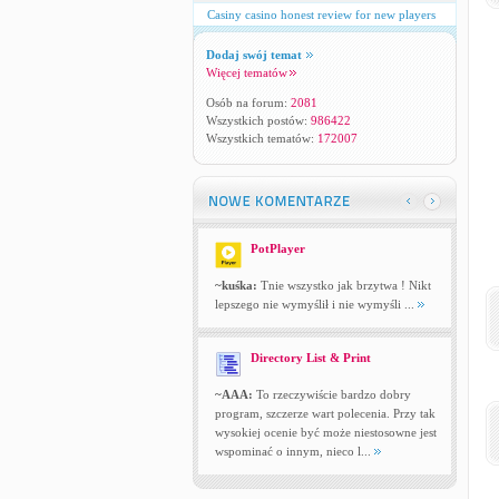
Casiny casino honest review for new players
Dodaj swój temat
Więcej tematów
Osób na forum:
2081
Wszystkich postów:
986422
Wszystkich tematów:
172007
PotPlayer
~kuśka:
Tnie wszystko jak brzytwa ! Nikt
lepszego nie wymyślił i nie wymyśli ...
Directory List & Print
~AAA:
To rzeczywiście bardzo dobry
program, szczerze wart polecenia. Przy tak
wysokiej ocenie być może niestosowne jest
wspominać o innym, nieco l...