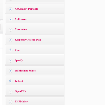
XnConvert Portable
13
XnConvert
14
Chromium
15
Kaspersky Rescue Disk
16
Vim
17
Spotify
18
pdfMachine White
19
Todoist
20
OpenVPN
21
PHPMaker
22