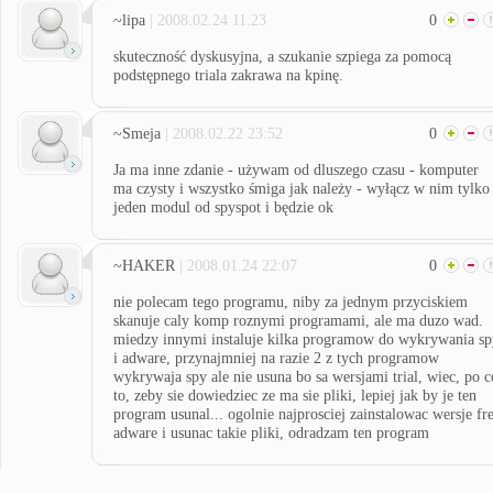
~lipa
| 2008.02.24 11:23
0
skuteczność dyskusyjna, a szukanie szpiega za pomocą
podstępnego triala zakrawa na kpinę.
~Smeja
| 2008.02.22 23:52
0
Ja ma inne zdanie - używam od dluszego czasu - komputer
ma czysty i wszystko śmiga jak należy - wyłącz w nim tylko
jeden modul od spyspot i będzie ok
~HAKER
| 2008.01.24 22:07
0
nie polecam tego programu, niby za jednym przyciskiem
skanuje caly komp roznymi programami, ale ma duzo wad.
miedzy innymi instaluje kilka programow do wykrywania sp
i adware, przynajmniej na razie 2 z tych programow
wykrywaja spy ale nie usuna bo sa wersjami trial, wiec, po c
to, zeby sie dowiedziec ze ma sie pliki, lepiej jak by je ten
program usunal... ogolnie najprosciej zainstalowac wersje fr
adware i usunac takie pliki, odradzam ten program