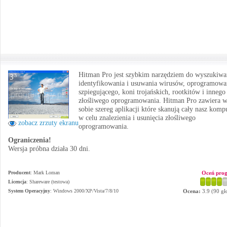
Hitman Pro jest szybkim narzędziem do wyszukiwa
identyfikowania i usuwania wirusów, oprogramowa
szpiegującego, koni trojańskich, rootkitów i innego
złośliwego oprogramowania. Hitman Pro zawiera 
sobie szereg aplikacji które skanują cały nasz komp
w celu znalezienia i usunięcia złośliwego
zobacz zrzuty ekranu
oprogramowania.
Ograniczenia!
Wersja próbna działa 30 dni.
Producent
:
Mark Loman
Oceń pro
Licencja
: Shareware (testowa)
System Operacyjny
:
Windows 2000/XP/Vista/7/8/10
Ocena:
3.9
(
90
gł