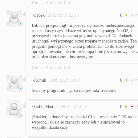
Hitman Pro 3.6.0.153
~Sebek
| 2012.03.07 22:14
0
Hitman pro pomógł mi pozbyć się bardzo niebezpiecznego
robaka który czyścił bazę wirusów np. słynnego Nod32, i
przerywał instalacje avasta gdy nod zawodził. Na dodatek
uruchomił wyłączonego przez trojana menadżera zadań. Ten
program pomógł mi w wielu problemach co do złośliwego
oprogramowania, nie chroni kompa i nie jest darmowy, ale z
to bardzo skuteczny i bez awaryjny
Hitman Pro 3.6.0.146
~Komik
| 2009.12.27 00:17
0
Świetny programik. Tylko nie jest taki freeware
~GabbaMan
| 2008.11.20 14:22
0
@hakier, a doodałbys ze chodzi Ci o " wspaniały " PC tools 
webroot, jak sie je zaznaczy zeby ich nieinstalował to
wszystko działa cacy.