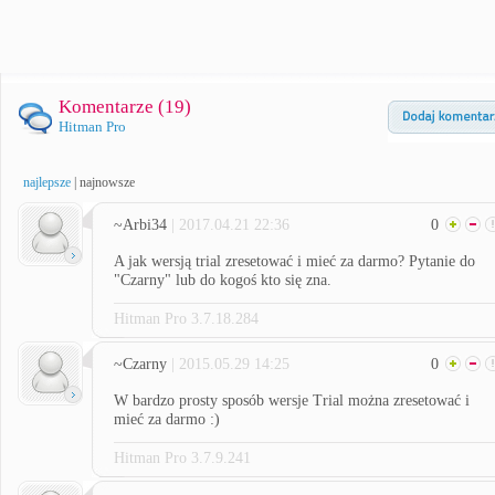
Komentarze (
19
)
Hitman Pro
najlepsze
|
najnowsze
~Arbi34
| 2017.04.21 22:36
0
A jak wersją trial zresetować i mieć za darmo? Pytanie do
"Czarny" lub do kogoś kto się zna.
Hitman Pro 3.7.18.284
~Czarny
| 2015.05.29 14:25
0
W bardzo prosty sposób wersje Trial można zresetować i
mieć za darmo :)
Hitman Pro 3.7.9.241