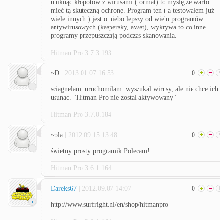
uniknąć kłopotów z wirusami (format) to myślę,że warto
mieć tą skuteczną ochronę. Program ten ( a testowałem już
wiele innych ) jest o niebo lepszy od wielu programów
antywirusowych (kaspersky, avast), wykrywa to co inne
programy przepuszczają podczas skanowania.
Hitman Pro 3.7.3.193
~D
| 2013.01.07 16:53
0
sciagnelam, uruchomilam. wyszukal wirusy, ale nie chce ich
usunac. "Hitman Pro nie zostal aktywowany"
Hitman Pro 3.7.0.184
~ola
| 2012.09.15 13:48
0
świetny prosty programik Polecam!
Hitman Pro 3.6.1.164
Dareks67
| 2012.09.07 14:07
0
http://www.surfright.nl/en/shop/hitmanpro