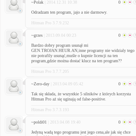
~Polak
| 2014.12.31 10:38
0
Odradzam ten program, jajo a nie darmowy.
Hitman Pro 3.7.9.232
~grzes
| 2013.09.04 00:23
0
Bardzo dobry program usunął mi
GEN.TROJAN.HEUR.AN,inne programy nie widzialy tego
nie potrafily usunąć,muśle o kupnie licencji na ten
program,gdzie można dostać klucz na ten program??
Hitman Pro 3.7.7.205
~Zero-day
| 2013.04.09 05:42
0
Tak się składa, że wszystkie 5 silników z których korzysta
Hitman Pro aż się uginają od false-positive.
Hitman Pro 3.7.3.193
~poldi01
| 2013.04.08 19:40
0
Jedyną wadą tego programu jest jego cena,ale jak się chce