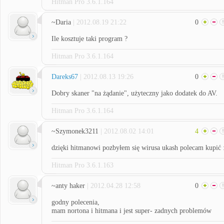
Hitman Pro 3.6.1.164
~Daria
| 2012.08.19 21:22
0
Ile kosztuje taki program ?
Hitman Pro 3.6.1.164
Dareks67
| 2012.08.13 19:26
0
Dobry skaner "na żądanie", użyteczny jako dodatek do AV.
Hitman Pro 3.6.1.164
~Szymonek3211
| 2012.08.02 14:01
4
dzięki hitmanowi pozbyłem się wirusa ukash polecam kupić 
Hitman Pro 3.6.1.163
~anty haker
| 2012.04.28 12:58
0
godny polecenia,
mam nortona i hitmana i jest super- zadnych problemów