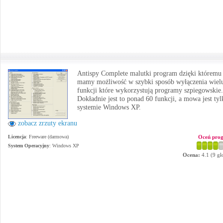
Antispy Complete malutki program dzięki któremu
mamy możliwość w szybki sposób wyłączenia wiel
funkcji które wykorzystują programy szpiegowskie.
Dokładnie jest to ponad 60 funkcji, a mowa jest tyl
systemie Windows XP.
zobacz zrzuty ekranu
Licencja
: Freeware (darmowa)
Oceń pro
System Operacyjny
:
Windows XP
Ocena:
4.1
(
9
gł