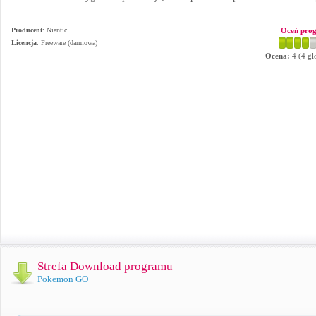
Producent
:
Niantic
Oceń pro
Licencja
: Freeware (darmowa)
Ocena:
4
(
4
gł
Strefa Download programu
Pokemon GO