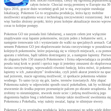
dość mocno rozwinięta, cieszy się ogromną popularnością
całym świecie. Chociaż swoją premierę w Europie ma 30
lipca 2016, gracze dużo wcześniej grali już w nią, zwyczajnie oszukując
lokalizację. Pokemon Go to oryginalna produkcja, która łączy mobilne
możliwości urządzenia wraz z technologią rzeczywistości rozszerzonej. Jest 
więc bardzo złożony projekt, który przez kolejne aktualizacje mocno wpro
coraz to kolejne postępy.
Pokemon GO nie posiada linii fabularnej, a naszym celem jest wyłącznie
znajdywanie oraz łapanie pokemonów, niczym jeden z bohaterów serii, a
następnie trenowanie ich i wystawianie do walki na specjalnych arenach. C
sensem Pokemon GO jest eksplorowanie świata rzeczywistego w poszukiwa
kolejnych pokemonów, które pojawiają się w różnych miejscach, a za pomo
aparatu z telefonu, bądź tabletu dostrzegamy je, a następnie łapiemy. Pierwo
do złapania było 150 znanych Pokemonów i firma odpowiadająca za produk
poszła tutaj krok w przód i oprócz tego iż jesteśmy zmuszeni do eksplorowa
świata rzeczywistego, wprowadzili również funkcję, która mówi, iż pokem
łapiemy w ich „naturalnym” środowisku, czyli jeżeli akurat jesteście na spac
nad jeziorem, macie ogromną możliwość, iż spotkacie pokemona właśnie
wodnego. To samo tyczy się gór, lasów, terenów trawiastych. Aby złapać
Pokemona należy w odpowiedni sposób rzucić pokeballem, tak by wchłonął
stworzenie do środka poprzez przesunięcie palcem po ekranie urządzenia. Je
zrobimy to nieumiejętnie, stworek może uciec i jedyną możliwością jego
dogonienia będzie bieg z telefonem. Istnieje także możliwość uwolnienia się
Pokemona z Pokeballa, więc należy uważać, łapiąc te silniejsze stwory.
Pokemon Go to oryginalna produkcja, która pozostawi po sobie wiele dobre