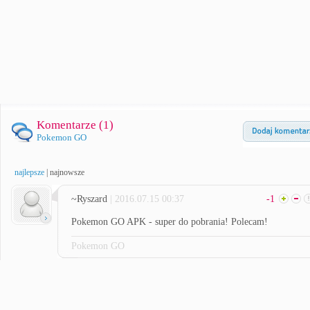
Komentarze (
1
)
Pokemon GO
najlepsze
|
najnowsze
~Ryszard
| 2016.07.15 00:37
-1
Pokemon GO APK - super do pobrania! Polecam!
Pokemon GO