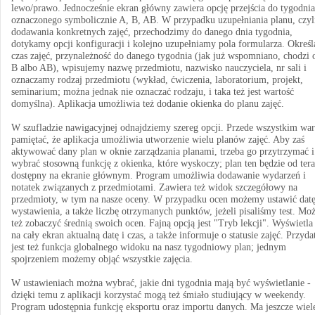
lewo/prawo. Jednocześnie ekran główny zawiera opcję przejścia do tygodnia
oznaczonego symbolicznie A, B, AB. W przypadku uzupełniania planu, czyl
dodawania konkretnych zajęć, przechodzimy do danego dnia tygodnia,
dotykamy opcji konfiguracji i kolejno uzupełniamy pola formularza. Okreś
czas zajęć, przynależność do danego tygodnia (jak już wspomniano, chodzi 
B albo AB), wpisujemy nazwę przedmiotu, nazwisko nauczyciela, nr sali i
oznaczamy rodzaj przedmiotu (wykład, ćwiczenia, laboratorium, projekt,
seminarium; można jednak nie oznaczać rodzaju, i taka też jest wartość
domyślna). Aplikacja umożliwia też dodanie okienka do planu zajęć.
W szufladzie nawigacyjnej odnajdziemy szereg opcji. Przede wszystkim war
pamiętać, że aplikacja umożliwia utworzenie wielu planów zajęć. Aby zaś
aktywować dany plan w oknie zarządzania planami, trzeba go przytrzymać i
wybrać stosowną funkcję z okienka, które wyskoczy; plan ten będzie od ter
dostępny na ekranie głównym. Program umożliwia dodawanie wydarzeń i
notatek związanych z przedmiotami. Zawiera też widok szczegółowy na
przedmioty, w tym na nasze oceny. W przypadku ocen możemy ustawić dat
wystawienia, a także liczbę otrzymanych punktów, jeżeli pisaliśmy test. Mo
też zobaczyć średnią swoich ocen. Fajną opcją jest "Tryb lekcji". Wyświetla
na cały ekran aktualną datę i czas, a także informuje o statusie zajęć. Przyda
jest też funkcja globalnego widoku na nasz tygodniowy plan; jednym
spojrzeniem możemy objąć wszystkie zajęcia.
W ustawieniach można wybrać, jakie dni tygodnia mają być wyświetlanie -
dzięki temu z aplikacji korzystać mogą też śmiało studiujący w weekendy.
Program udostępnia funkcję eksportu oraz importu danych. Ma jeszcze wiel