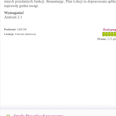
innych przydatnych funkcji. Reasumując, Plan Lekcji to dopracowana aplika
naprawdę godna uwagi.
Wymagania!
Android 2.1
Producent
:
LINCOR
Oceń pro
Licencja
: Freeware (darmowa)
Ocena:
5
(
5
gł