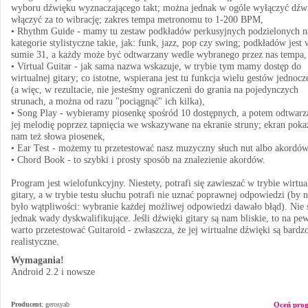
wyboru dźwięku wyznaczającego takt; można jednak w ogóle wyłączyć dźwi
włączyć za to wibrację; zakres tempa metronomu to 1-200 BPM,
• Rhythm Guide - mamy tu zestaw podkładów perkusyjnych podzielonych n
kategorie stylistyczne takie, jak: funk, jazz, pop czy swing; podkładów jest 
sumie 31, a każdy może być odtwarzany wedle wybranego przez nas tempa,
• Virtual Guitar - jak sama nazwa wskazuje, w trybie tym mamy dostęp do
wirtualnej gitary; co istotne, wspierana jest tu funkcja wielu gestów jednocz
(a więc, w rezultacie, nie jesteśmy ograniczeni do grania na pojedynczych
strunach, a można od razu "pociągnąć" ich kilka),
• Song Play - wybieramy piosenkę spośród 10 dostępnych, a potem odtwar
jej melodię poprzez tapnięcia we wskazywane na ekranie struny; ekran poka
nam też słowa piosenek,
• Ear Test - możemy tu przetestować nasz muzyczny słuch nut albo akordów
• Chord Book - to szybki i prosty sposób na znalezienie akordów.
Program jest wielofunkcyjny. Niestety, potrafi się zawieszać w trybie wirtua
gitary, a w trybie testu słuchu potrafi nie uznać poprawnej odpowiedzi (by n
było wątpliwości: wybranie każdej możliwej odpowiedzi dawało błąd). Nie 
jednak wady dyskwalifikujące. Jeśli dźwięki gitary są nam bliskie, to na pe
warto przetestować Guitaroid - zwłaszcza, że jej wirtualne dźwięki są bardz
realistyczne.
Wymagania!
Android 2.2 i nowsze
Producent
:
gerosyab
Oceń pro