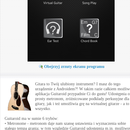
Obejrzyj zrzuty ekranu programu
Gitara to Twój ulubiony instrument? I masz do tego
urządzenie z Androidem?! W takim razie całkiem możliw
aplikacja Guitaroid przypadnie Ci do gustu! Udostępnia 
prosty metronom, zróżnicowane podkłady perkusyjne dla
gitary, jak i też umożliwia grę na wirtualnej gitarze - a to
wszystko.
Guitaroid ma w sumie 6 trybów:
• Metronome - metronom daje nam szansę ustawienia i wyznaczenia sobie
stałego tempa grania; w tym względzie Guitaroid udostępnia m.in. możliwo