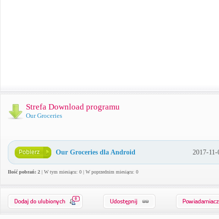
Strefa Download programu
Our Groceries
Our Groceries dla Android
2017-11-
Ilość pobrań: 2
| W tym miesiącu: 0 | W poprzednim miesiącu: 0
0