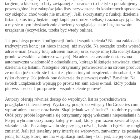
targiem, a kiełbasę to listy związanej z masarzem (o ile tylko potraktujemy
poszczególne listy zakupów jako listy przywiązane do konkretnych sprzed
czy sklepów, choć wcale nie musimy). Jeśli skorzystamy z funkcji dzielenia 
listami, ktoś inny będzie mógł kupić po drodze kiełbasę i zaznaczyć ją na liś
a my się o tym błyskawicznie dowiemy spoglądając na tę listę na swoim
urządzeniu (oczywiście, trzeba być wtedy online).
Jak przebiega proces konfiguracji funkcji współdzielenia? Nie ma zakładani
tradycyjnych kont; jest nieco inaczej, niż zwykle. Na początku trzeba wpisa
adres e-mail (zwany tutaj adresem master) oraz swoje imię (dla identyfikacj
gronie wszystkich zainteresowanych). Na adres ten zostanie dostarczona
automatyczna wiadomość z odnośnikiem, którego kliknięcie zatwierdzi chęć
dzielenia się listami. Następnie otrzymamy potwierdzenie na stronie produce
że można już dzielić się listami z tyloma innymi urządzeniami/osobami, z i
tylko chcemy. Jak jednak one dołączają do pierwszej osoby? Banalnie. Na
swoich urządzeniach wpisują po prostu ten sam adres e-mail, który podała
pierwsza osoba. I po sprawie - współdzielenie gotowe!
Autorzy oferują również dostęp do wspólnych list za pośrednictwem
przeglądarki internetowej. Wystarczy przejść do witryny OurGroceries.com 
wpisać adres master oraz hasło. Skąd jednak wziąć hasło?! - to dobre pytani
Otóż przy próbie logowania się otrzymamy opcję wskazania nieposiadania h
Po jej wybraniu otrzymamy kolejny e-mail, który tym razem zawierał będzi
właśnie hasło. Po zalogowaniu się przy jego użyciu, hasło to będziemy mogl
zmienić. Jeśli już jesteśmy przy interfejsie webowym, zauważmy, że posiad
jedną funkcję, której nie ma w aplikacji mobilnej - tzn. jest, ale jej obsługa j