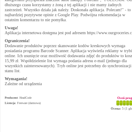
dłuższego czasu korzystamy z żoną z tej aplikacji i nie mamy żadnych
zastrzeżeń. Wszystko działa jak należy. Doskonała aplikacja. Polecam!" - to
najbardziej pozytywne opinie z Google Play. Podwójna rekomendacja w
ostatnim komentarzu to nie pomyłka.
Uwaga!
Aplikacja internetowa dostępna jest pod adresem https://www.ourgroceries.
Ograniczenia!
Dodawanie produktów poprzez skanowanie kodów kreskowych wymaga
posiadania programu Barcode Scanner. Aplikacja wyświetla reklamy w trybi
online. Ich usunięcie oraz możliwość dodawania zdjęć do produktów to kosz
15,99 zł. Współdzielenie list wymaga podania adresu e-mail (jednego dla
wszystkich zainteresowanych). Tryb online jest potrzebny do synchronizacji
stanu list.
Wymagania!
Zależne od urządzenia
Producent
:
HeadCode
Oceń pro
Licencja
: Freeware (darmowa)
Ocena:
5
(
1
gł