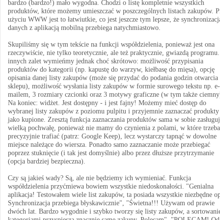
bardzo (bardzo!) mało wygodna. Chodzi o listę kompletnie wszystkich
produktów, które możemy umieszczać w poszczególnych listach zakupów. P
użyciu WWW jest to łatwiutkie, co jest jeszcze tym lepsze, że synchronizacj
danych z aplikacją mobilną przebiega natychmiastowo.
Skupiliśmy się w tym tekście na funkcji współdzielenia, ponieważ jest ona
rzeczywiście, nie tylko teoretycznie, ale też praktycznie, gwiazdą programu
innych zalet wymieńmy jednak choć skrótowo: możliwość przypisania
produktów do kategorii (np. kapustę do warzyw, kiełbasę do mięsa), opcję
opisania danej listy zakupów (może się przydać do podania godzin otwarcia
sklepu), możliwość wysłania listy zakupów w formie surowego tekstu np. e-
mailem, 3 rozmiary czcionki oraz 3 motywy graficzne (w tym także ciemny
Na koniec: widżet. Jest dostępny - i jest fajny! Możemy mieć dostęp do
wybranej listy zakupów z poziomu pulpitu i przyjemnie zaznaczać produkty
jako kupione. Zresztą funkcja zaznaczania produktów sama w sobie zasługuj
wielką pochwałę, ponieważ nie mamy do czynienia z polami, w które trzeba
precyzyjnie trafiać (patrz: Google Keep), lecz wystarczy tapnąć w dowolne
miejsce należące do wiersza. Ponadto samo zaznaczanie może przebiegać
poprzez stuknięcie (i tak jest domyślnie) albo przez dłuższe przytrzymanie
(opcja bardziej bezpieczna).
Czy są jakieś wady? Są, ale nie będziemy ich wymieniać. Funkcja
współdzielenia przyćmiewa bowiem wszystkie niedoskonałości. "Genialna
aplikacja! Testowałem wiele list zakupów, ta posiada wszystkie niezbędne op
Synchronizacja przebiega błyskawicznie", "Świetna!!! Używam od prawie
dwóch lat. Bardzo wygodnie i szybko tworzy się listy zakupów, a sortowani
kategoriami przyspiesza znacznie same zakupy. Polecam", "POLECAM! Od