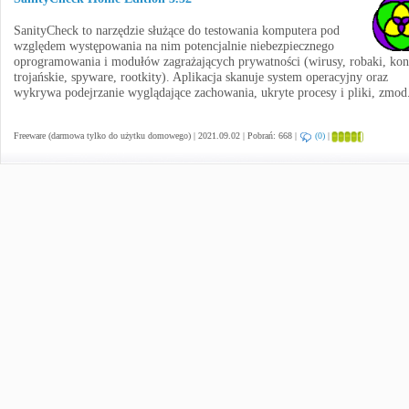
SanityCheck to narzędzie służące do testowania komputera pod
względem występowania na nim potencjalnie niebezpiecznego
oprogramowania i modułów zagrażających prywatności (wirusy, robaki, kon
trojańskie, spyware, rootkity). Aplikacja skanuje system operacyjny oraz
wykrywa podejrzanie wyglądające zachowania, ukryte procesy i pliki, zmod
Freeware (darmowa tylko do użytku domowego) | 2021.09.02 | Pobrań: 668 |
(0)
|