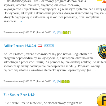
SUPERAntiSpyware Free - darmowy program do zwalczania
spyware, adware, malware, trojanów, dialerów, robaków,
keyloggerów i hijackerów znajdujących się w naszym systemie bez naszej z
Do wyboru jest szybkie skanowanie podczas którego skanowane są miejsca 
których najczęściej instalowane są szkodliwe programy, oraz kompletne
skanowan...
Freeware (darmowa) | 2026.03.13 | Pobrań: 30980 |
(29)
|
Adlice Protect 16.8.2.0
Adlice Protect, jeszcze niedawno znany pod nazwą RogueKiller to
program odpowiedzialny za wykrywanie, a następnie eliminowanie
szkodliwych procesów i usług. Za pomocą tej niewielkiej aplikacji w skutec
sposób znajdziemy potencjalnie niebezpieczne moduły. Program skanuje
najbardziej istotne i wrażliwe elementy systemu operacyjnego (re...
Freeware (darmowa) | 2026.08.05 | Pobrań: 20899 |
(8)
|
File Secure Free 1.4.0
File Secure Free to niewielki, wielozadaniowy program do