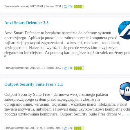
Freeware (darmowa) | 2017.08.01 | Pobrań: 2851 |
(2)
|
Anvi Smart Defender 2.5
Anvi Smart Defender to bezpłatne narzędzie do ochrony systemu
operacyjnego. Aplikacja pozwala na zabezpieczenie komputera przed
najbardziej typowymi zagrożeniami - wirusami, robakami, rootkitami,
keyloggerami. Narzędzie wyróżnia się przede wszystkim przyjaznym,
eleganckim interfejsem. Za pomocą kart na górze bądź strzałek możemy prze
Freeware (darmowa) | 2015.09.17 | Pobrań: 2662 |
(4)
|
Outpost Security Suite Free 7.1.1
Outpost Security Suite Free - darmowa wersja znanego pakietu
zabezpieczającego system przed szpiegującym i złośliwym
oprogramowanie, wirusami, trojanami i wszelkiej maści infekcjami. Pakiet
zawiera antywirus, antyspam i firewall dając użytkownikowi kompletną och
podczas użytkowania komputera. Outpost Security Suite Free chroni w ...
Freeware (darmowa) | 2011.04.06 | Pobrań: 2199 |
(2)
|