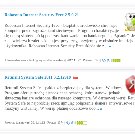
Roboscan Internet Security Free 2.5.0.21
Roboscan Internet Security Free - bezpłatne środowisko chroniące
komputer przed zagrożeniami sieciowymi. Program charakteryzuje
się dobrą skutecznością podczas skanowania uruchamianego "na żądanie". J
z największych zalet pakietu jest przyjazny, przyjemny w obsłudze interfejs
użytkownika. Roboscan Internet Security Free składa się z...
Adware (darmowa z funkcją wyświetlania reklam) | 2012.11.22 | Pobrań: 1553 |
(1)
|
Returnil System Safe 2011 3.2.12918
Returnil System Safe – pakiet zabezpieczający dla systemu Windows.
Program oferuje trochę niecodzienną ochronę, która stanowi jednak
skuteczną barierę ochronną dla naszego komputera. W darmowej wersji Retu
System Safe to najprościej rzecz ujmując połączenie skanera antywirusowe i
maszyny wirtualnej. W wersji płatnej dodatkowo udo...
Freeware (darmowa) | 2011.11.12 | Pobrań: 1374 |
(5)
|