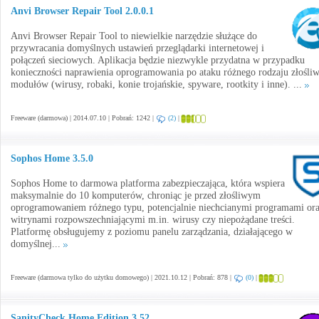
Anvi Browser Repair Tool 2.0.0.1
Anvi Browser Repair Tool to niewielkie narzędzie służące do
przywracania domyślnych ustawień przeglądarki internetowej i
połączeń sieciowych. Aplikacja będzie niezwykle przydatna w przypadku
konieczności naprawienia oprogramowania po ataku różnego rodzaju złośli
modułów (wirusy, robaki, konie trojańskie, spyware, rootkity i inne). ...
Freeware (darmowa) | 2014.07.10 | Pobrań: 1242 |
(2)
|
Sophos Home 3.5.0
Sophos Home to darmowa platforma zabezpieczająca, która wspiera
maksymalnie do 10 komputerów, chroniąc je przed złośliwym
oprogramowaniem różnego typu, potencjalnie niechcianymi programami or
witrynami rozpowszechniającymi m.in. wirusy czy niepożądane treści.
Platformę obsługujemy z poziomu panelu zarządzania, działającego w
domyślnej...
Freeware (darmowa tylko do użytku domowego) | 2021.10.12 | Pobrań: 878 |
(0)
|
SanityCheck Home Edition 3.52