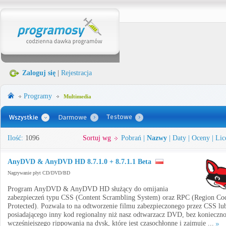
Zaloguj się
|
Rejestracja
Programy
Multimedia
Ilość:
1096
Sortuj wg
Pobrań
|
Nazwy
|
Daty
|
Oceny
|
Lic
AnyDVD & AnyDVD HD 8.7.1.0 + 8.7.1.1 Beta
Nagrywanie płyt CD/DVD/BD
Program AnyDVD & AnyDVD HD służący do omijania
zabezpieczeń typu CSS (Content Scrambling System) oraz RPC (Region Co
Protected). Pozwala to na odtworzenie filmu zabezpieczonego przez CSS lu
posiadającego inny kod regionalny niż nasz odtwarzacz DVD, bez konieczno
wcześniejszego rippowania na dysk, które jest czasochłonne i zajmuje ...