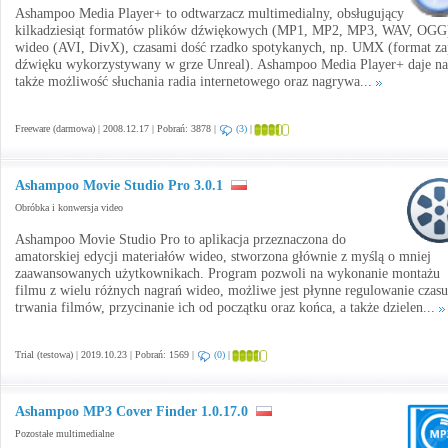
Ashampoo Media Player+ to odtwarzacz multimedialny, obsługujący
kilkadziesiąt formatów plików dźwiękowych (MP1, MP2, MP3, WAV, OGG)
wideo (AVI, DivX), czasami dość rzadko spotykanych, np. UMX (format za
dźwięku wykorzystywany w grze Unreal). Ashampoo Media Player+ daje n
także możliwość słuchania radia internetowego oraz nagrywa...
Freeware (darmowa) | 2008.12.17 | Pobrań: 3878 |
(3)
|
Ashampoo Movie Studio Pro 3.0.1
Obróbka i konwersja video
Ashampoo Movie Studio Pro to aplikacja przeznaczona do
amatorskiej edycji materiałów wideo, stworzona głównie z myślą o mniej
zaawansowanych użytkownikach. Program pozwoli na wykonanie montażu
filmu z wielu różnych nagrań wideo, możliwe jest płynne regulowanie czasu
trwania filmów, przycinanie ich od początku oraz końca, a także dzielen...
Trial (testowa) | 2019.10.23 | Pobrań: 1569 |
(0)
|
Ashampoo MP3 Cover Finder 1.0.17.0
Pozostałe multimedialne