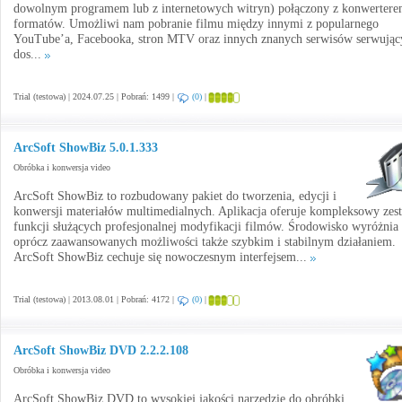
dowolnym programem lub z internetowych witryn) połączony z konwerter
formatów. Umożliwi nam pobranie filmu między innymi z popularnego
YouTube’a, Facebooka, stron MTV oraz innych znanych serwisów serwując
dos...
Trial (testowa) | 2024.07.25 | Pobrań: 1499 |
(0)
|
ArcSoft ShowBiz 5.0.1.333
Obróbka i konwersja video
ArcSoft ShowBiz to rozbudowany pakiet do tworzenia, edycji i
konwersji materiałów multimedialnych. Aplikacja oferuje kompleksowy zes
funkcji służących profesjonalnej modyfikacji filmów. Środowisko wyróżnia 
oprócz zaawansowanych możliwości także szybkim i stabilnym działaniem.
ArcSoft ShowBiz cechuje się nowoczesnym interfejsem...
Trial (testowa) | 2013.08.01 | Pobrań: 4172 |
(0)
|
ArcSoft ShowBiz DVD 2.2.2.108
Obróbka i konwersja video
ArcSoft ShowBiz DVD to wysokiej jakości narzędzie do obróbki