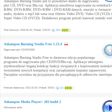
Ashampoo Burning Studio jest to prawdziwe studio do nagrywania
płyt CD, DVD oraz Blu-ray. Aplikacja umożliwia nagrywanie na nośnikach
R/RW, DVD-R/RW, DVD+R/RW i DVD-RAM danych, muzyki w formacie
audio, dysków z mp3 lub wma oraz filmów Video DVD, Video CD (VCD) i
Super Video CD (SVCD). Dodatkowo program potrafi kasować nośniki wiel
Trial (testowa) | 2026.04.28 | Pobrań: 154110 |
(95)
|
Ashampoo Burning Studio Free 1.23.4
Nagrywanie płyt CD/DVD/BD
Ashampoo Burning Studio Free to darmowa edycja popularnego
programu do nagrywania płyt CD/DVD/Blu-ray. Aplikacja udostępnia
użytkownikowi bogatą kolekcję funkcji związanych z kopiowaniem nośnikó
tworzeniem nowych kompilacji oraz zarządzaniem kopiami zapasowymi.
Narzędzie wyróżnia się przyjaznym dla początkujących odbiorców interfejse
Freeware (darmowa) | 2022.02.03 | Pobrań: 50332 |
(2)
|
Ashampoo Media Player+ 203 build 2
Odtwarzacze audio