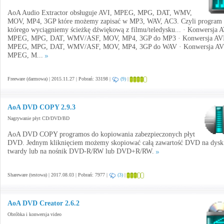
AoA Audio Extractor obsługuje AVI, MPEG, MPG, DAT, WMV,
MOV, MP4, 3GP które możemy zapisać w MP3, WAV, AC3. Czyli program 
którego wyciągniemy ścieżkę dźwiękową z filmu/teledysku... · Konwersja A
MPEG, MPG, DAT, WMV/ASF, MOV, MP4, 3GP do MP3 · Konwersja AVI
MPEG, MPG, DAT, WMV/ASF, MOV, MP4, 3GP do WAV · Konwersja AV
MPEG, M...
Freeware (darmowa) | 2015.11.27 | Pobrań: 33198 |
(9)
|
AoA DVD COPY 2.9.3
Nagrywanie płyt CD/DVD/BD
AoA DVD COPY programos do kopiowania zabezpieczonych płyt
DVD. Jednym kliknięciem możemy skopiować całą zawartość DVD na dysk
twardy lub na nośnik DVD-R/RW lub DVD+R/RW.
Shareware (testowa) | 2017.08.03 | Pobrań: 7977 |
(3)
|
AoA DVD Creator 2.6.2
Obróbka i konwersja video