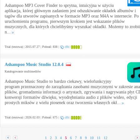
Ashampoo MP3 Cover Finder to sprytna, intuicyjna w użyciu
aplikacja, której głównym zadaniem jest odszukiwanie okładek albumów i
tagów dla utworów zapisanych w formacie MP3 oraz M4A w internecie. Po
uruchomieniu programu, pierwszym krokiem jest wskazanie plików
muzycznych, dla których chcielibyśmy wyszukać okładki. Możemy to zrobi
n...
Trial (testowa) | 2015.07.27 | Pobrań: 838 |
(0)
|
Ashampoo Music Studio 12.0.4
Katalogowanie multimediów
Ashampoo Music Studio to bardzo ciekawy, wielofunkcyjny
program przeznaczony do zarządzania zasobami muzycznymi w zakresie ana
plików, gromadzenia informacji o artystach, zgrywania i nagrywania płyt C
konwersji formatów dźwięku, wyodrębniania audio z plików wideo, edycji
prostych miksów z wielu piosenek oraz tworzenia własnych okł...
Trial (testowa) | 2026.02.03 | Pobrań: 675 |
(0)
|
1
2
3
4
5
6
7
8
9
10
11
12