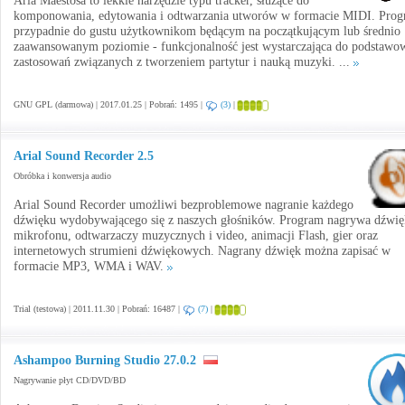
Aria Maestosa to lekkie narzędzie typu tracker, służące do
komponowania, edytowania i odtwarzania utworów w formacie MIDI. Pro
przypadnie do gustu użytkownikom będącym na początkującym lub średnio
zaawansowanym poziomie - funkcjonalność jest wystarczająca do podstawo
zastosowań związanych z tworzeniem partytur i nauką muzyki. ...
GNU GPL (darmowa) | 2017.01.25 | Pobrań: 1495 |
(3)
|
Arial Sound Recorder 2.5
Obróbka i konwersja audio
Arial Sound Recorder umożliwi bezproblemowe nagranie każdego
dźwięku wydobywającego się z naszych głośników. Program nagrywa dźwię
mikrofonu, odtwarzaczy muzycznych i video, animacji Flash, gier oraz
internetowych strumieni dźwiękowych. Nagrany dźwięk można zapisać w
formacie MP3, WMA i WAV.
Trial (testowa) | 2011.11.30 | Pobrań: 16487 |
(7)
|
Ashampoo Burning Studio 27.0.2
Nagrywanie płyt CD/DVD/BD