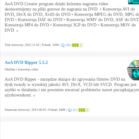
AoA DVD Creator program dzięki któremu nagrania video
skonwertujemy na pliki gotowe do nagrania na DVD. • Konwersja AVI do
DVD, DivX do DVD, XviD do DVD • Konwersja MPEG do DVD, MPG d
DVD • Konwersja DAT do DVD • Konwersja WMV do DVD, ASF do DVD
Konwersja MP4 do DVD • Konwersja 3GP do DVD • Konwersja MOV do
DVD.
Trial (testowa) | 2012.11.05 | Pobrań: 3396 |
(0)
|
AoA DVD Ripper 5.5.2
Obróbka i konwersja video
AoA DVD Ripper - narzędzie służące do zgrywania filmów DVD na
dysk twardy w wysokiej jakości AVI, DivX, VCD lub SVCD. Program jest
szybki w działaniu i nie powinien stwarzać problemów nawet początkujący
użytkownikom.
Shareware (testowa) | 2013.08.05 | Pobrań: 6488 |
(1)
|