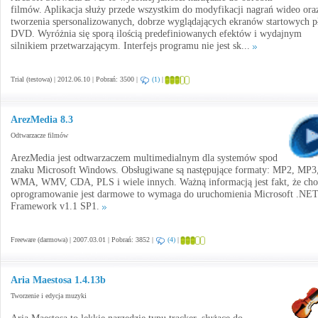
filmów. Aplikacja służy przede wszystkim do modyfikacji nagrań wideo ora
tworzenia spersonalizowanych, dobrze wyglądających ekranów startowych p
DVD. Wyróżnia się sporą ilością predefiniowanych efektów i wydajnym
silnikiem przetwarzającym. Interfejs programu nie jest sk...
Trial (testowa) | 2012.06.10 | Pobrań: 3500 |
(1)
|
ArezMedia 8.3
Odtwarzacze filmów
ArezMedia jest odtwarzaczem multimedialnym dla systemów spod
znaku Microsoft Windows. Obsługiwane są następujące formaty: MP2, MP3
WMA, WMV, CDA, PLS i wiele innych. Ważną informacją jest fakt, że cho
oprogramowanie jest darmowe to wymaga do uruchomienia Microsoft .NE
Framework v1.1 SP1.
Freeware (darmowa) | 2007.03.01 | Pobrań: 3852 |
(4)
|
Aria Maestosa 1.4.13b
Tworzenie i edycja muzyki