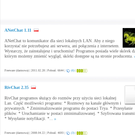
ANetChat 1.11
ANetChat to komunikator dla sieci lokalnych LAN. Aby z niego
korzystać nie potrzebujesz ani serwera, ani połączenia z internetem.
Wystarczy, że zainstalujesz i uruchomisz! Programos posiada wiele skórek d
którym możemy zmienić wygląd, skórki dostępne są na stronie producenta.
Freeware (darmowa) | 2011.02.28 | Pobrań: 6644 |
(6)
|
RivChat 2.35
RivChat programos służący do rozmów przy użyciu sieci lokalnej
Lan. Część możliwości programu: * Rozmowy na kanale głównym i
prywatnych. * Zminimalizowanie programu do postaci Trya. * Przesyłanie
plików. * Uruchamianie w postaci zminimalizowanej. * Szyfrowana transmis
* Wysyłanie notyfikacji. *...
Freeware (darmowa) | 2008.04.22 | Pobrań: 4693 |
(3)
|