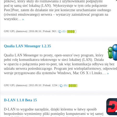
plików), który służy do rozmawiania z użytkownikami podpiętymi
pod tę samą sieć lokalną (LAN). Wykorzystuje w tym celu połączenie
Peer2Peer, zatem do działanie nie jest konieczne uruchamianie osobnego
(również emulowanego) serwera – wystarczy zainstalować program na
wszystkic...
GNU GPL (darmowa) | 2016.08.16 | Pobrań: 963 |
(1)
|
Qualia LAN Messenger 1.2.35
Qualia LAN Messenger to prosty, open-source’owy program, który
pełni rolę komunikatora tekstowego w sieci lokalnej (LAN). Działa
w oparciu o połączenia peer-to-peer, tak więc komunikacja odbywa się bez
udziału serwera pośredniczącego. Program jest wieloplatformowy, odpowied
wersje przygotowano dla systemów Windows, Mac OS X i Linuks....
GNU GPL (darmowa) | 2015.09.10 | Pobrań: 1234 |
(0)
|
D-LAN 1.1.0 Beta 15
D-LAN to wygodne narzędzie, dzięki któremu w łatwy sposób
bezpośrednio wymienimy pliki pomiędzy komputerami w tej samej