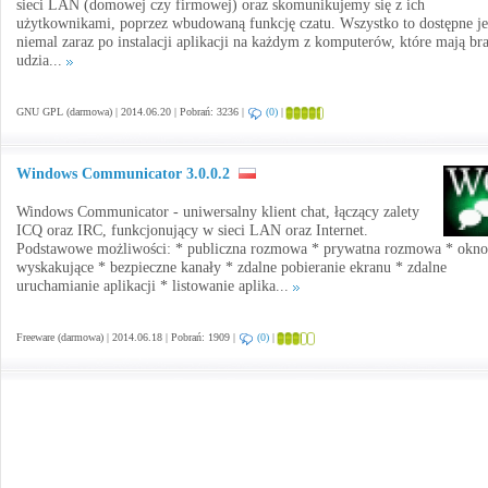
sieci LAN (domowej czy firmowej) oraz skomunikujemy się z ich
użytkownikami, poprzez wbudowaną funkcję czatu. Wszystko to dostępne je
niemal zaraz po instalacji aplikacji na każdym z komputerów, które mają br
udzia...
GNU GPL (darmowa) | 2014.06.20 | Pobrań: 3236 |
(0)
|
Windows Communicator 3.0.0.2
Windows Communicator - uniwersalny klient chat, łączący zalety
ICQ oraz IRC, funkcjonujący w sieci LAN oraz Internet.
Podstawowe możliwości: * publiczna rozmowa * prywatna rozmowa * okno
wyskakujące * bezpieczne kanały * zdalne pobieranie ekranu * zdalne
uruchamianie aplikacji * listowanie aplika...
Freeware (darmowa) | 2014.06.18 | Pobrań: 1909 |
(0)
|