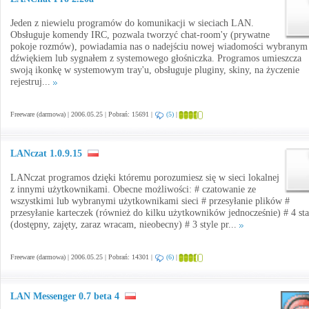
Jeden z niewielu programów do komunikacji w sieciach LAN.
Obsługuje komendy IRC, pozwala tworzyć chat-room'y (prywatne
pokoje rozmów), powiadamia nas o nadejściu nowej wiadomości wybranym
dźwiękiem lub sygnałem z systemowego głośniczka. Programos umieszcza
swoją ikonkę w systemowym tray'u, obsługuje pluginy, skiny, na życzenie
rejestruj...
Freeware (darmowa) | 2006.05.25 | Pobrań: 15691 |
(5)
|
LANczat 1.0.9.15
LANczat programos dzięki któremu porozumiesz się w sieci lokalnej
z innymi użytkownikami. Obecne możliwości: # czatowanie ze
wszystkimi lub wybranymi użytkownikami sieci # przesyłanie plików #
przesyłanie karteczek (również do kilku użytkowników jednocześnie) # 4 st
(dostępny, zajęty, zaraz wracam, nieobecny) # 3 style pr...
Freeware (darmowa) | 2006.05.25 | Pobrań: 14301 |
(6)
|
LAN Messenger 0.7 beta 4