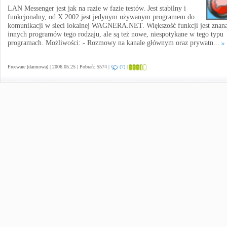
LAN Messenger jest jak na razie w fazie testów. Jest stabilny i
funkcjonalny, od X 2002 jest jedynym używanym programem do
komunikacji w sieci lokalnej WAGNERA.NET. Większość funkcji jest znana
innych programów tego rodzaju, ale są też nowe, niespotykane w tego typu
programach. Możliwości: - Rozmowy na kanale głównym oraz prywatn...
Freeware (darmowa) | 2006.05.25 | Pobrań: 5574 |
(7)
|