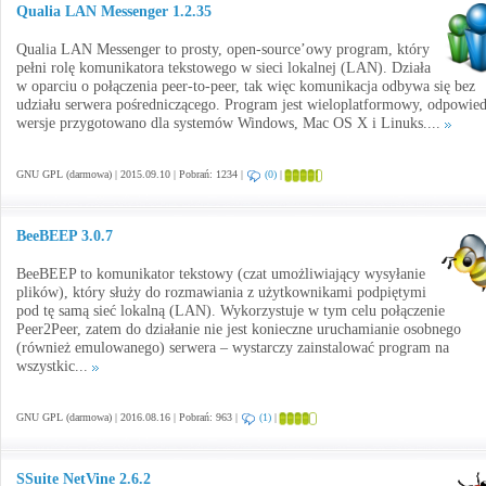
Qualia LAN Messenger 1.2.35
Qualia LAN Messenger to prosty, open-source’owy program, który
pełni rolę komunikatora tekstowego w sieci lokalnej (LAN). Działa
w oparciu o połączenia peer-to-peer, tak więc komunikacja odbywa się bez
udziału serwera pośredniczącego. Program jest wieloplatformowy, odpowied
wersje przygotowano dla systemów Windows, Mac OS X i Linuks....
GNU GPL (darmowa) | 2015.09.10 | Pobrań: 1234 |
(0)
|
BeeBEEP 3.0.7
BeeBEEP to komunikator tekstowy (czat umożliwiający wysyłanie
plików), który służy do rozmawiania z użytkownikami podpiętymi
pod tę samą sieć lokalną (LAN). Wykorzystuje w tym celu połączenie
Peer2Peer, zatem do działanie nie jest konieczne uruchamianie osobnego
(również emulowanego) serwera – wystarczy zainstalować program na
wszystkic...
GNU GPL (darmowa) | 2016.08.16 | Pobrań: 963 |
(1)
|
SSuite NetVine 2.6.2