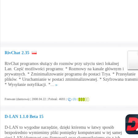
RivChat 2.35
RivChat programos służący do rozmów przy użyciu sieci lokalnej
Lan. Część możliwości programu: * Rozmowy na kanale głównym i
prywatnych. * Zminimalizowanie programu do postaci Trya. * Przesyłanie
plików. * Uruchamianie w postaci zminimalizowanej. * Szyfrowana transmis
* Wysyłanie notyfikacji. *...
Freeware (darmowa) | 2008.04.22 | Pobrań: 4693 |
(3)
|
D-LAN 1.1.0 Beta 15
D-LAN to wygodne narzędzie, dzięki któremu w łatwy sposób
bezpośrednio wymienimy pliki pomiędzy komputerami w tej samej
sieci LAN (domowej czy firmowej) oraz skomunikujemy się z ich