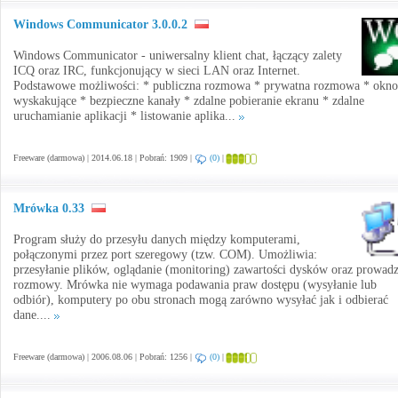
Windows Communicator 3.0.0.2
Windows Communicator - uniwersalny klient chat, łączący zalety
ICQ oraz IRC, funkcjonujący w sieci LAN oraz Internet.
Podstawowe możliwości: * publiczna rozmowa * prywatna rozmowa * okno
wyskakujące * bezpieczne kanały * zdalne pobieranie ekranu * zdalne
uruchamianie aplikacji * listowanie aplika...
Freeware (darmowa) | 2014.06.18 | Pobrań: 1909 |
(0)
|
Mrówka 0.33
Program służy do przesyłu danych między komputerami,
połączonymi przez port szeregowy (tzw. COM). Umożliwia:
przesyłanie plików, oglądanie (monitoring) zawartości dysków oraz prowad
rozmowy. Mrówka nie wymaga podawania praw dostępu (wysyłanie lub
odbiór), komputery po obu stronach mogą zarówno wysyłać jak i odbierać
dane....
Freeware (darmowa) | 2006.08.06 | Pobrań: 1256 |
(0)
|