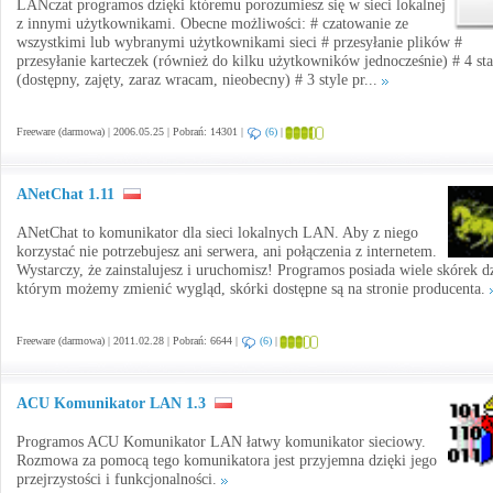
LANczat programos dzięki któremu porozumiesz się w sieci lokalnej
z innymi użytkownikami. Obecne możliwości: # czatowanie ze
wszystkimi lub wybranymi użytkownikami sieci # przesyłanie plików #
przesyłanie karteczek (również do kilku użytkowników jednocześnie) # 4 st
(dostępny, zajęty, zaraz wracam, nieobecny) # 3 style pr...
Freeware (darmowa) | 2006.05.25 | Pobrań: 14301 |
(6)
|
ANetChat 1.11
ANetChat to komunikator dla sieci lokalnych LAN. Aby z niego
korzystać nie potrzebujesz ani serwera, ani połączenia z internetem.
Wystarczy, że zainstalujesz i uruchomisz! Programos posiada wiele skórek d
którym możemy zmienić wygląd, skórki dostępne są na stronie producenta.
Freeware (darmowa) | 2011.02.28 | Pobrań: 6644 |
(6)
|
ACU Komunikator LAN 1.3
Programos ACU Komunikator LAN łatwy komunikator sieciowy.
Rozmowa za pomocą tego komunikatora jest przyjemna dzięki jego
przejrzystości i funkcjonalności.