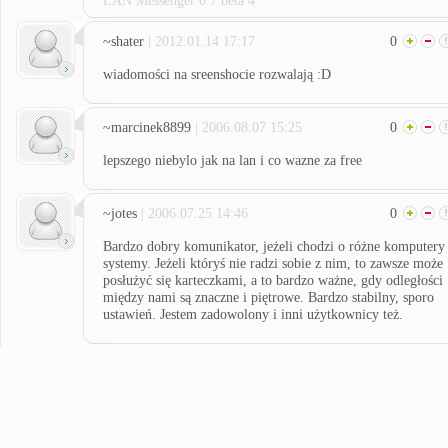
LAN Messenger 0.7 beta 4
~shater
| 2012.01.14 17:17
0
wiadomości na sreenshocie rozwalają :D
~marcinek8899
| 2006.08.07 15:25
0
lepszego niebylo jak na lan i co wazne za free
~jotes
| 2006.07.25 14:46
0
Bardzo dobry komunikator, jeżeli chodzi o różne komputery 
systemy. Jeżeli któryś nie radzi sobie z nim, to zawsze może
posłużyć się karteczkami, a to bardzo ważne, gdy odległości
między nami są znaczne i piętrowe. Bardzo stabilny, sporo
ustawień. Jestem zadowolony i inni użytkownicy też.