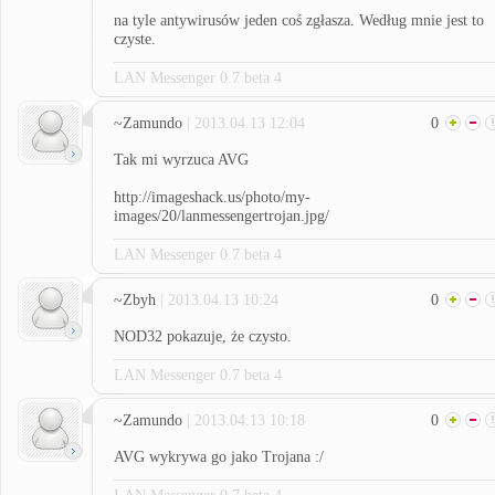
na tyle antywirusów jeden coś zgłasza. Według mnie jest to
czyste.
LAN Messenger 0.7 beta 4
~Zamundo
| 2013.04.13 12:04
0
Tak mi wyrzuca AVG
http://imageshack.us/photo/my-
images/20/lanmessengertrojan.jpg/
LAN Messenger 0.7 beta 4
~Zbyh
| 2013.04.13 10:24
0
NOD32 pokazuje, że czysto.
LAN Messenger 0.7 beta 4
~Zamundo
| 2013.04.13 10:18
0
AVG wykrywa go jako Trojana :/