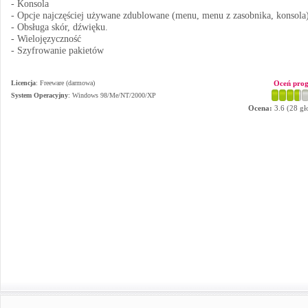
- Konsola
- Opcje najczęściej używane zdublowane (menu, menu z zasobnika, konsola)
- Obsługa skór, dźwięku.
- Wielojęzyczność
- Szyfrowanie pakietów
Licencja
: Freeware (darmowa)
Oceń pro
System Operacyjny
:
Windows 98/Me/NT/2000/XP
Ocena:
3.6
(
28
gł