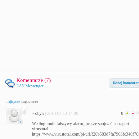
Komentarze (
7
)
LAN Messenger
najlepsze
|
najnowsze
~Zbyh
| 2013.04.13 14:08
0
Według mnie fałszywy alarm, proszę spojrzeć na raport
virustotal:
https://www.virustotal.com/pl/url/f20b583d7fa7963fc340f