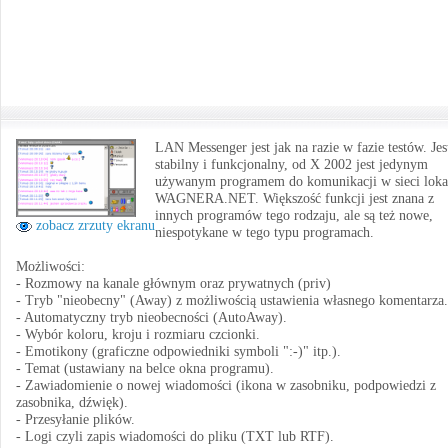
LAN Messenger jest jak na razie w fazie testów. Jes
stabilny i funkcjonalny, od X 2002 jest jedynym
używanym programem do komunikacji w sieci loka
WAGNERA.NET. Większość funkcji jest znana z
innych programów tego rodzaju, ale są też nowe,
zobacz zrzuty ekranu
niespotykane w tego typu programach.
Możliwości:
- Rozmowy na kanale głównym oraz prywatnych (priv)
- Tryb "nieobecny" (Away) z możliwością ustawienia własnego komentarza.
- Automatyczny tryb nieobecności (AutoAway).
- Wybór koloru, kroju i rozmiaru czcionki.
- Emotikony (graficzne odpowiedniki symboli ":-)" itp.).
- Temat (ustawiany na belce okna programu).
- Zawiadomienie o nowej wiadomości (ikona w zasobniku, podpowiedzi z
zasobnika, dźwięk).
- Przesyłanie plików.
- Logi czyli zapis wiadomości do pliku (TXT lub RTF).