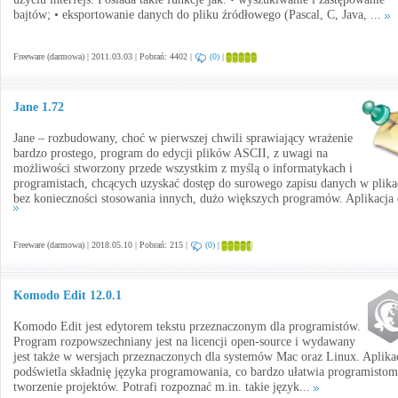
bajtów; • eksportowanie danych do pliku źródłowego (Pascal, C, Java, ...
Freeware (darmowa) | 2011.03.03 | Pobrań: 4402 |
(0)
|
Jane 1.72
Jane – rozbudowany, choć w pierwszej chwili sprawiający wrażenie
bardzo prostego, program do edycji plików ASCII, z uwagi na
możliwości stworzony przede wszystkim z myślą o informatykach i
programistach, chcących uzyskać dostęp do surowego zapisu danych w plika
bez konieczności stosowania innych, dużo większych programów. Aplikacja 
Freeware (darmowa) | 2018.05.10 | Pobrań: 215 |
(0)
|
Komodo Edit 12.0.1
Komodo Edit jest edytorem tekstu przeznaczonym dla programistów.
Program rozpowszechniany jest na licencji open-source i wydawany
jest także w wersjach przeznaczonych dla systemów Mac oraz Linux. Aplika
podświetla składnię języka programowania, co bardzo ułatwia programistom
tworzenie projektów. Potrafi rozpoznać m.in. takie język...