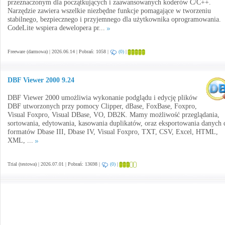
przeznaczonym dla początkujących i zaawansowanych koderów C/C++.
Narzędzie zawiera wszelkie niezbędne funkcje pomagające w tworzeniu
stabilnego, bezpiecznego i przyjemnego dla użytkownika oprogramowania.
CodeLite wspiera dewelopera pr...
Freeware (darmowa) | 2026.06.14 | Pobrań: 1058 |
(0)
|
DBF Viewer 2000 9.24
DBF Viewer 2000 umożliwia wykonanie podglądu i edycję plików
DBF utworzonych przy pomocy Clipper, dBase, FoxBase, Foxpro,
Visual Foxpro, Visual DBase, VO, DB2K. Mamy możliwość przeglądania,
sortowania, edytowania, kasowania duplikatów, oraz eksportowania danych 
formatów Dbase III, Dbase IV, Visual Foxpro, TXT, CSV, Excel, HTML,
XML, ...
Trial (testowa) | 2026.07.01 | Pobrań: 13698 |
(0)
|