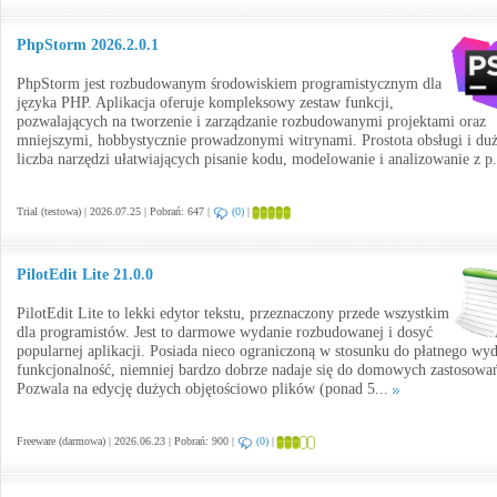
PhpStorm 2026.2.0.1
PhpStorm jest rozbudowanym środowiskiem programistycznym dla
języka PHP. Aplikacja oferuje kompleksowy zestaw funkcji,
pozwalających na tworzenie i zarządzanie rozbudowanymi projektami oraz
mniejszymi, hobbystycznie prowadzonymi witrynami. Prostota obsługi i du
liczba narzędzi ułatwiających pisanie kodu, modelowanie i analizowanie z p
Trial (testowa) | 2026.07.25 | Pobrań: 647 |
(0)
|
PilotEdit Lite 21.0.0
PilotEdit Lite to lekki edytor tekstu, przeznaczony przede wszystkim
dla programistów. Jest to darmowe wydanie rozbudowanej i dosyć
popularnej aplikacji. Posiada nieco ograniczoną w stosunku do płatnego wy
funkcjonalność, niemniej bardzo dobrze nadaje się do domowych zastosowa
Pozwala na edycję dużych objętościowo plików (ponad 5...
Freeware (darmowa) | 2026.06.23 | Pobrań: 900 |
(0)
|