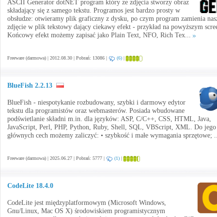
ASCII Generator dotNET program który ze zdjęcia stworzy obraz
składający się z samego tekstu. Programos jest bardzo prosty w
obsłudze: otwieramy plik graficzny z dysku, po czym program zamienia nas
zdjęcie w plik tekstowy dający ciekawy efekt - przykład na powyższym scre
Końcowy efekt możemy zapisać jako Plain Text, NFO, Rich Tex...
Freeware (darmowa) | 2012.08.30 | Pobrań: 13086 |
(6)
|
BlueFish 2.2.13
BlueFish - niespotykanie rozbudowany, szybki i darmowy edytor
tekstu dla programistów oraz webmasterów. Posiada wbudowane
podświetlanie składni m.in. dla języków: ASP, C/C++, CSS, HTML, Java,
JavaScript, Perl, PHP, Python, Ruby, Shell, SQL, VBScript, XML. Do jego
głównych cech możemy zaliczyć: • szybkość i małe wymagania sprzętowe; .
Freeware (darmowa) | 2025.06.27 | Pobrań: 5777 |
(1)
|
CodeLite 18.4.0
CodeLite jest międzyplatformowym (Microsoft Windows,
Gnu/Linux, Mac OS X) środowiskiem programistycznym