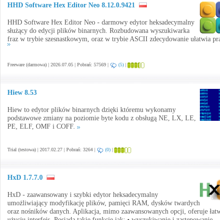
HHD Software Hex Editor Neo 8.12.0.9421
HHD Software Hex Editor Neo - darmowy edytor heksadecymalny
służący do edycji plików binarnych. Rozbudowana wyszukiwarka
fraz w trybie szesnastkowym, oraz w trybie ASCII zdecydowanie ułatwia pr
Freeware (darmowa) | 2026.07.05 | Pobrań: 57569 |
(5)
|
Hiew 8.53
Hiew to edytor plików binarnych dzięki któremu wykonamy
podstawowe zmiany na poziomie byte kodu z obsługą NE, LX, LE,
PE, ELF, OMF i COFF.
Trial (testowa) | 2017.02.27 | Pobrań: 3264 |
(0)
|
HxD 1.7.7.0
HxD - zaawansowany i szybki edytor heksadecymalny
umożliwiający modyfikację plików, pamięci RAM, dysków twardych
oraz nośników danych. Aplikacja, mimo zaawansowanych opcji, oferuje łat
użyciu interfejs. Posiada takie funkcje jak: • wyszukiwanie i zastępowanie