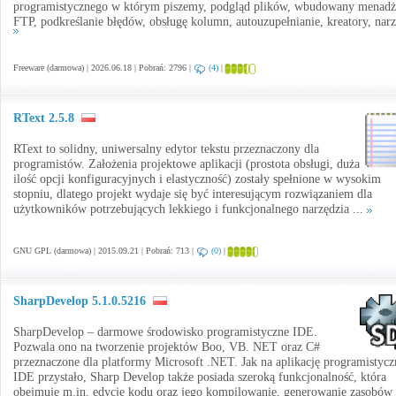
programistycznego w którym piszemy, podgląd plików, wbudowany menadż
FTP, podkreślanie błędów, obsługę kolumn, autouzupełnianie, kreatory, narz
Freeware (darmowa) | 2026.06.18 | Pobrań: 2796 |
(4)
|
RText 2.5.8
RText to solidny, uniwersalny edytor tekstu przeznaczony dla
programistów. Założenia projektowe aplikacji (prostota obsługi, duża
ilość opcji konfiguracyjnych i elastyczność) zostały spełnione w wysokim
stopniu, dlatego projekt wydaje się być interesującym rozwiązaniem dla
użytkowników potrzebujących lekkiego i funkcjonalnego narzędzia ...
GNU GPL (darmowa) | 2015.09.21 | Pobrań: 713 |
(0)
|
SharpDevelop 5.1.0.5216
SharpDevelop – darmowe środowisko programistyczne IDE.
Pozwala ono na tworzenie projektów Boo, VB. NET oraz C#
przeznaczone dla platformy Microsoft .NET. Jak na aplikację programistycz
IDE przystało, Sharp Develop także posiada szeroką funkcjonalność, która
obejmuje m.in. edycję kodu oraz jego kompilowanie, generowanie zasobów