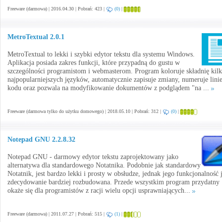
Freeware (darmowa) | 2016.04.30 | Pobrań: 423 |
(0)
|
MetroTextual 2.0.1
MetroTextual to lekki i szybki edytor tekstu dla systemu Windows.
Aplikacja posiada zakres funkcji, które przypadną do gustu w
szczególności programistom i webmasterom. Program koloruje składnię kil
najpopularniejszych języków, automatycznie zapisuje zmiany, numeruje lini
kodu oraz pozwala na modyfikowanie dokumentów z podglądem "na ...
Freeware (darmowa tylko do użytku domowego) | 2018.05.10 | Pobrań: 312 |
(0)
|
Notepad GNU 2.2.8.32
Notepad GNU - darmowy edytor tekstu zaprojektowany jako
alternatywa dla standardowego Notatnika. Podobnie jak standardowy
Notatnik, jest bardzo lekki i prosty w obsłudze, jednak jego funkcjonalność j
zdecydowanie bardziej rozbudowana. Przede wszystkim program przydatny
okaże się dla programistów z racji wielu opcji usprawniających...
Freeware (darmowa) | 2011.07.27 | Pobrań: 515 |
(1)
|