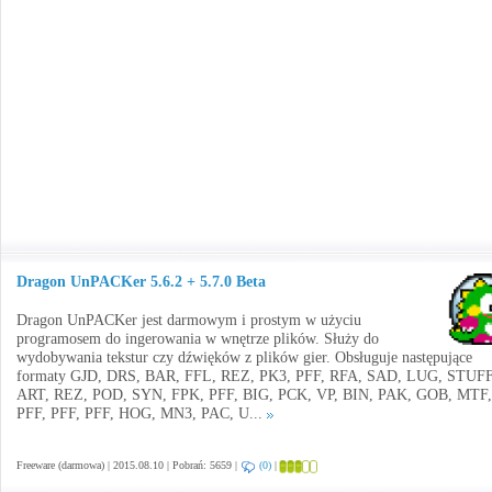
Dragon UnPACKer 5.6.2 + 5.7.0 Beta
Dragon UnPACKer jest darmowym i prostym w użyciu
programosem do ingerowania w wnętrze plików. Służy do
wydobywania tekstur czy dźwięków z plików gier. Obsługuje następujące
formaty GJD, DRS, BAR, FFL, REZ, PK3, PFF, RFA, SAD, LUG, STUFF
ART, REZ, POD, SYN, FPK, PFF, BIG, PCK, VP, BIN, PAK, GOB, MTF,
PFF, PFF, PFF, HOG, MN3, PAC, U...
Freeware (darmowa) | 2015.08.10 | Pobrań: 5659 |
(0)
|