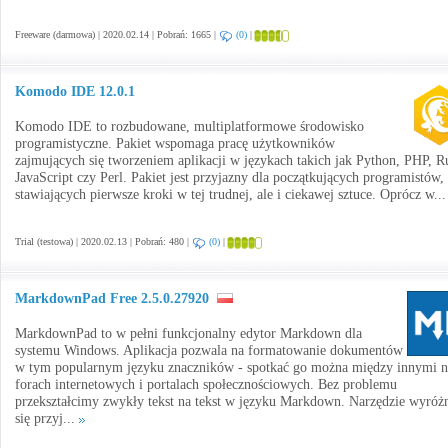
Freeware (darmowa) | 2020.02.14 | Pobrań: 1665 |
(0)
|
Komodo IDE 12.0.1
Komodo IDE to rozbudowane, multiplatformowe środowisko
programistyczne. Pakiet wspomaga pracę użytkowników
zajmujących się tworzeniem aplikacji w językach takich jak Python, PHP, R
JavaScript czy Perl. Pakiet jest przyjazny dla początkujących programistów,
stawiających pierwsze kroki w tej trudnej, ale i ciekawej sztuce. Oprócz w..
Trial (testowa) | 2020.02.13 | Pobrań: 480 |
(0)
|
MarkdownPad Free 2.5.0.27920
MarkdownPad to w pełni funkcjonalny edytor Markdown dla
systemu Windows. Aplikacja pozwala na formatowanie dokumentów
w tym popularnym języku znaczników - spotkać go można między innymi n
forach internetowych i portalach społecznościowych. Bez problemu
przekształcimy zwykły tekst na tekst w języku Markdown. Narzędzie wyróż
się przyj...