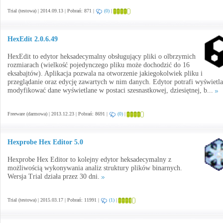
Trial (testowa) | 2014.09.13 | Pobrań: 871 |
(0)
|
HexEdit 2.0.6.49
HexEdit to edytor heksadecymalny obsługujący pliki o olbrzymich
rozmiarach (wielkość pojedynczego pliku może dochodzić do 16
eksabajtów). Aplikacja pozwala na otworzenie jakiegokolwiek pliku i
przeglądanie oraz edycję zawartych w nim danych. Edytor potrafi wyświetla
modyfikować dane wyświetlane w postaci szesnastkowej, dziesiętnej, b...
Freeware (darmowa) | 2013.12.23 | Pobrań: 8691 |
(0)
|
Hexprobe Hex Editor 5.0
Hexprobe Hex Editor to kolejny edytor heksadecymalny z
możliwością wykonywania analiz struktury plików binarnych.
Wersja Trial działa przez 30 dni.
Trial (testowa) | 2015.03.17 | Pobrań: 11991 |
(1)
|