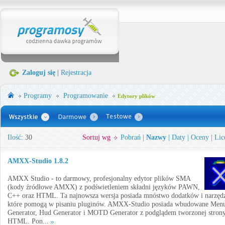
Zaloguj się
|
Rejestracja
Programy
Programowanie
Edytory plików
Ilość:
30
Sortuj wg
Pobrań
|
Nazwy
|
Daty
|
Oceny
|
Lic
AMXX-Studio 1.8.2
AMXX Studio - to darmowy, profesjonalny edytor plików SMA
(kody źródłowe AMXX) z podświetleniem składni języków PAWN,
C++ oraz HTML. Ta najnowsza wersja posiada mnóstwo dodatków i narzędz
które pomogą w pisaniu pluginów. AMXX-Studio posiada wbudowane Men
Generator, Hud Generator i MOTD Generator z podglądem tworzonej stron
HTML. Pon...