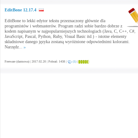
EditBone 12.17.4
EditBone to lekki edytor tekstu przeznaczony głównie dla
programistów i webmasterów. Program radzi sobie bardzo dobrze z
kodem napisanym w najpopularniejszych technologiach (Java, C, C++, C#,
JavaScript, Pascal, Python, Ruby, Visual Basic itd.) - istotne elementy
składniowe danego języka zostaną wyróżnione odpowiednimi kolorami.
Narzędz...
Freeware (darmowa) | 2017.02.20 | Pobrań: 1438 |
(1)
|