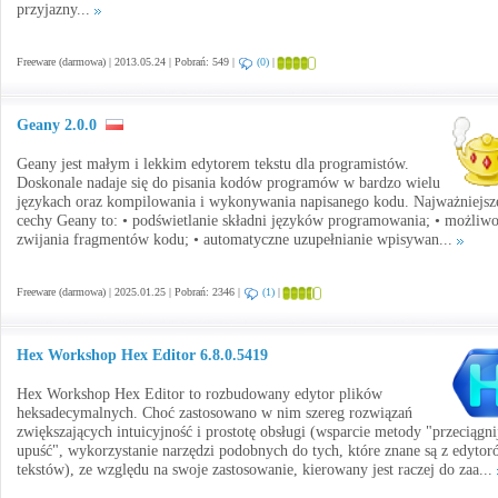
przyjazny...
Freeware (darmowa) | 2013.05.24 | Pobrań: 549 |
(0)
|
Geany 2.0.0
Geany jest małym i lekkim edytorem tekstu dla programistów.
Doskonale nadaje się do pisania kodów programów w bardzo wielu
językach oraz kompilowania i wykonywania napisanego kodu. Najważniejsz
cechy Geany to: • podświetlanie składni języków programowania; • możliwo
zwijania fragmentów kodu; • automatyczne uzupełnianie wpisywan...
Freeware (darmowa) | 2025.01.25 | Pobrań: 2346 |
(1)
|
Hex Workshop Hex Editor 6.8.0.5419
Hex Workshop Hex Editor to rozbudowany edytor plików
heksadecymalnych. Choć zastosowano w nim szereg rozwiązań
zwiększających intuicyjność i prostotę obsługi (wsparcie metody "przeciągnij
upuść", wykorzystanie narzędzi podobnych do tych, które znane są z edyto
tekstów), ze względu na swoje zastosowanie, kierowany jest raczej do zaa...