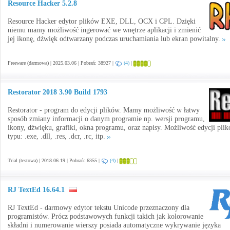
Resource Hacker 5.2.8
Resource Hacker edytor plików EXE, DLL, OCX i CPL. Dzięki
niemu mamy możliwość ingerować we wnętrze aplikacji i zmienić
jej ikonę, dźwięk odtwarzany podczas uruchamiania lub ekran powitalny.
Freeware (darmowa) | 2025.03.06 | Pobrań: 38927 |
(4)
|
Restorator 2018 3.90 Build 1793
Restorator - program do edycji plików. Mamy możliwość w łatwy
sposób zmiany informacji o danym programie np. wersji programu,
ikony, dźwięku, grafiki, okna programu, oraz napisy. Możliwość edycji pli
typu: .exe, .dll, .res, .dcr, .rc, itp.
Trial (testowa) | 2018.06.19 | Pobrań: 6355 |
(4)
|
RJ TextEd 16.64.1
RJ TextEd - darmowy edytor tekstu Unicode przeznaczony dla
programistów. Prócz podstawowych funkcji takich jak kolorowanie
składni i numerowanie wierszy posiada automatyczne wykrywanie języka