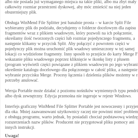
albo nie posiada już wymaganego miejsca na takie pliki, albo ma zbyt mały
całkowity rozmiar przestrzeni dyskowej, aby móc zmieścić na niej jeden
obszerniejszy plik.
Obsługa WinMend File Splitter jest banalnie prosta – w karcie Split File
wybieramy plik do podziału, decydujemy o folderze docelowym dla zapisu
fragmentów wraz z plikiem wsadowym, który pozwoli na ich połączenie,
określamy ilość tworzonych części lub rozmiar pojedynczego fragmentu, a
następnie klikamy w przycisk Split. Aby połączyć z powrotem części w
pojedynczy plik można uruchomić plik wsadowy umieszczony w tej samej
lokacji co wydzielone fragmenty. Inny sposób to przejście do karty Merge Fi
wskazanie pliku wsadowego poprzez kliknięcie w ikonkę listy z plusem
(program wyświetli części powiązane z plikiem wsadowym po jego wybrani
określenie katalogu docelowego dla połączonego w całość pliku, a następnie
wybranie przycisku Merge. Procesy łączenia i dzielenia plików możemy w r
potrzeby anulować.
Wersja Portable może działać z poziomu nośników wymiennych typu pendr
albo dysk zewnętrzny. Edycja przenośna nie ingeruje w rejestr Windows.
Interfejs graficzny WinMend File Splitter Portable jest nowoczesny i przyj
dla oka. Mniej zaawansowani użytkownicy raczej nie powinni mieć proble
z obsługą programu, warto jednak, by posiadali chociaż podstawową wiedzę
rozszerzeniach nazw plików. Producent nie przygotował pliku pomocy ani
innych instrukcji.
Uwaga!