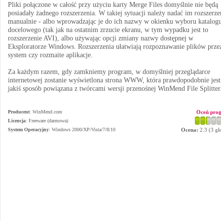
Pliki połączone w całość przy użyciu karty Merge Files domyślnie nie będą
posiadały żadnego rozszerzenia. W takiej sytuacji należy nadać im rozszerze
manualnie - albo wprowadzając je do ich nazwy w okienku wyboru katalog
docelowego (tak jak na ostatnim zrzucie ekranu, w tym wypadku jest to
rozszerzenie AVI), albo używając opcji zmiany nazwy dostępnej w
Eksploratorze Windows. Rozszerzenia ułatwiają rozpoznawanie plików prze
system czy rozmaite aplikacje.
Za każdym razem, gdy zamkniemy program, w domyślniej przeglądarce
internetowej zostanie wyświetlona strona WWW, która prawdopodobnie jes
jakiś sposób powiązana z twórcami wersji przenośnej WinMend File Splitter
Producent
:
WinMend.com
Oceń pro
Licencja
: Freeware (darmowa)
System Operacyjny
:
Windows 2000/XP/Vista/7/8/10
Ocena:
2.3
(
3
gł