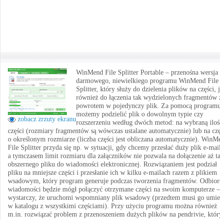
WinMend File Splitter Portable – przenośna wersja
darmowego, niewielkiego programu WinMend File
Splitter, który służy do dzielenia plików na części, 
również do łączenia tak wydzielonych fragmentów 
powrotem w pojedynczy plik. Za pomocą program
możemy podzielić plik o dowolnym typie czy
zobacz zrzuty ekranu
rozszerzeniu według dwóch metod: na wybraną iloś
części (rozmiary fragmentów są wówczas ustalane automatycznie) lub na czę
o określonym rozmiarze (liczba części jest obliczana automatycznie). WinM
File Splitter przyda się np. w sytuacji, gdy chcemy przesłać duży plik e-ma
a tymczasem limit rozmiaru dla załączników nie pozwala na dołączenie aż t
obszernego pliku do wiadomości elektronicznej. Rozwiązaniem jest podział
pliku na mniejsze części i przesłanie ich w kilku e-mailach razem z plikiem
wsadowym, który program generuje podczas tworzenia fragmentów. Odbior
wiadomości będzie mógł połączyć otrzymane części na swoim komputerze –
wystarczy, że uruchomi wspomniany plik wsadowy (przedtem musi go umie
w katalogu z wszystkimi częściami). Przy użyciu programu można również
m.in. rozwiązać problem z przenoszeniem dużych plików na pendrivie, któr