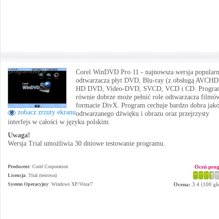
Corel WinDVD Pro 11 - najnowsza wersja popular
odtwarzacza płyt DVD, Blu-ray (z obsługą AVCHD
HD DVD, Video-DVD, SVCD, VCD i CD. Progra
równie dobrze może pełnić role odtwarzacza filmó
formacie DivX. Program cechuje bardzo dobra jako
zobacz zrzuty ekranu
odtwarzanego dźwięku i obrazu oraz przejrzysty
interfejs w całości w języku polskim.
Uwaga!
Wersja Trial umożliwia 30 dniowe testowanie programu.
Producent
:
Corel Corporation
Oceń pro
Licencja
: Trial (testowa)
System Operacyjny
:
Windows XP/Vista/7
Ocena:
3.4
(
100
gł