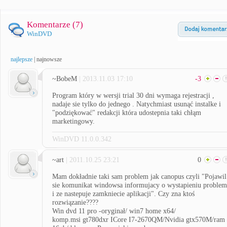
Komentarze (
7
)
WinDVD
najlepsze
|
najnowsze
~BobeM
| 2013.11.03 17:10
-3
Program który w wersji trial 30 dni wymaga rejestracji ,
nadaje sie tylko do jednego . Natychmiast usunąć instalke i
"podziękować" redakcji która udostepnia taki chłąm
marketingowy.
WinDVD 11.0.0.342
~art
| 2011.10.25 23:21
0
Mam dokładnie taki sam problem jak canopus czyli "Pojawil
sie komunikat windowsa informujacy o wystapieniu proble
i ze nastepuje zamkniecie aplikacji". Czy zna ktoś
rozwiązanie????
Win dvd 11 pro -oryginał/ win7 home x64/
komp.msi gt780dxr ICore I7-2670QM/Nvidia gtx570M/ram