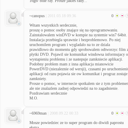
16gb/ blue ray. Prosze jakies rady...
~canopus
| 2011.03.18 09:36
0
Witam wszystkich serdecznie,
proszę o pomoc osoby znające się na oprogramowaniu.
Zainstalowalem winDVD w kompie na systemie win7 64bit.
Instalacja przebiegla sprawnie i bezproblemowo. Po niej
uruchomilem program i wygladalo na to ze dziala
prawidlowo do momentu gdy sprobowalem odtworzyc film 
plytki DVD. Pojawil sie komunikat windowsa informujacy o
wystapieniu problemu i ze nastepuje zamkniecie aplikacji.
Podobny problem mam z inna aplikacja mianowicie
PowerDVD (niezaleznie od wersji), czasami po uruchomieni
aplikacji od razu pojawia sie ow komunikat i prograz zostaje
zamkniety.
Prosze o pomoc, w internecie spotkalem sie z tym probleme
ale nie znalazlem zadnej odpowiedzi na to zagadnienie.
Pozdrawiam serdecznie
M.O.
~6969man
| 2008.09.22 00:33
0
Mosze powiedziec ze to super program do diwidi paprostu
ekstra