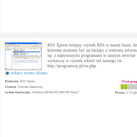
RSS Xpress kolejny czytnik RSS w naszej bazie, dz
któremu możemy być na bieżąco z wieloma informa
np. z najnowszymi programami w naszym serwisie
wystarczy w czytnik wkleić url naszego rss
http://programosy.pl/rss.php
zobacz zrzuty ekranu
Producent
:
RSS Xpress
Oceń pro
Licencja
: Freeware (darmowa)
System Operacyjny
:
Windows 98/Me/NT/2000/XP/Vista/7
Ocena:
2
(
3
gł