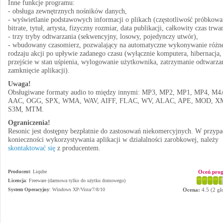
Inne funkcje programu:
- obsługa zewnętrznych nośników danych,
- wyświetlanie podstawowych informacji o plikach (częstotliwość próbkowa
bitrate, tytuł, artysta, fizyczny rozmiar, data publikacji, całkowity czas trwa
- trzy tryby odtwarzania (sekwencyjny, losowy, pojedynczy utwór),
- wbudowany czasomierz, pozwalający na automatyczne wykonywanie różn
rodzaju akcji po upływie zadanego czasu (wyłącznie komputera, hibernacja,
przejście w stan uśpienia, wylogowanie użytkownika, zatrzymanie odtwarza
zamknięcie aplikacji).
Uwaga!
Obsługiwane formaty audio to między innymi: MP3, MP2, MP1, MP4, M4
AAC, OGG, SPX, WMA, WAV, AIFF, FLAC, WV, ALAC, APE, MOD, X
S3M, MTM.
Ograniczenia!
Resonic jest dostępny bezpłatnie do zastosowań niekomercyjnych. W przyp
konieczności wykorzystywania aplikacji w działalności zarobkowej, należy
skontaktować się
z producentem.
Producent
:
Liqube
Oceń pro
Licencja
: Freeware (darmowa tylko do użytku domowego)
System Operacyjny
:
Windows XP/Vista/7/8/10
Ocena:
4.5
(
2
gł