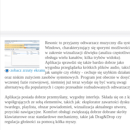
Resonic to przyjazny odtwarzacz muzyczny dla sys
Windows, charakteryzujący się sporymi możliwośc
w zakresie wizualizacji dźwięku (analiza częstotliwo
obsługa wielu kanałów, kilka trybów widoku).
Aplikacja sprawdzi się także bardzo dobrze jako
wygodna przeglądarka krótkich plików audio, takic
zobacz zrzuty ekranu
jak sample czy efekty - cechuje się szybkim działa
oraz niskim zużyciem zasobów systemowych. Program jest obecnie w dosyć
wczesnej fazie rozwojowej, niemniej już teraz wydaje się być wartą uwagi
alternatywą dla popularnych i często przesadnie rozbudowanych odtwarzacz
Aplikacja posiada dobrze przemyślany, wygodny interfejs. Składa się on z k
współgrających ze sobą elementów, takich jak: eksplorator zawartości dysku
twardego, playlista, obszar powiadomień, wizualizacja aktualnego utworu,
przyciski nawigacyjne. Komfort obsługi zwiększają dobrze dobrane skróty
klawiaturowe oraz standardowe mechanizmy, takie jak Drag&Drop czy
regulacja głośności za pomocą kółka myszy.