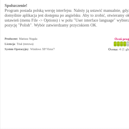
Spolszczenie!
Program posiada polską wersję interfejsu. Należy ją ustawić manualnie, gdy
domyślnie aplikacja jest dostępna po angielsku. Aby to zrobić, otwieramy o
ustawień (menu File -> Options) i w polu "User interface language" wybie
pozycję "Polish". Wybór zatwierdzamy przyciskiem OK.
Producent
:
Mariusz Nogala
Oceń pro
Licencja
: Trial (testowa)
System Operacyjny
:
Windows XP/Vista/7
Ocena:
4
(
1
gł