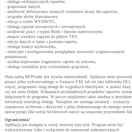
- obsługa wielojęzycznych raportów,
- grupowanie danych,
- możliwość definiowania własnych rozmiarów strony dla raportów,
- wygodne skróty klawiaturowe,
- edycja w trybie WYSIWYG,
- obsługa zapytań zewnętrznych i wewnętrznych,
- możliwość pracy z typem Blobs i danymi numerycznymi,
- eksport wyników zapytań do plików TXT,
- edycja danych w bazie z poziomu raportu,
- obsługa funkcji użytkownika,
- intuicyjne i konfigurowalne przeglądanie zawartości wygenerowanych
podsumowań,
- szybkie kopiowanie fragmentów raportu do schowka,
- obsługa warunków przy wyświetlaniu grup/stron.
Dużą zaletą REPCoder jest wysoka uniwersalność. Aplikacja może pracowa
postaci pliku wykonywalnego w formacie EXE lub też jako biblioteka DLL
więcej, programiści mają dostęp do wygodnych interfejsów, w postaci klasy
czy też unitu Delphi. Kilkanaście przykładowych projektów raportów został
dołączonych do programu. W paczce znajdziemy także zasobną w przydatne
informacje instrukcję obsługi. Narzędzie nie wymaga instalacji - wystarczy
rozpakować archiwum i skorzystać z pliku dostosowanego do naszego syste
operacyjnego (dla wersji 64-bitowych nazwy są oznaczone przyrostkiem 64)
Ograniczenia!
Aplikacja jest dostępna w wersji testowej typu trial. Program może być
wykorzystywany tylko i wyłączenie do zastosowań niekomercyjnych.