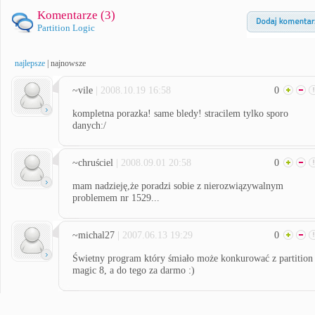
Komentarze (
3
)
Partition Logic
najlepsze
|
najnowsze
~vile
| 2008.10.19 16:58
0
kompletna porazka! same bledy! stracilem tylko sporo
danych:/
~chruściel
| 2008.09.01 20:58
0
mam nadzieję,że poradzi sobie z nierozwiązywalnym
problemem nr 1529...
~michal27
| 2007.06.13 19:29
0
Świetny program który śmiało może konkurować z partition
magic 8, a do tego za darmo :)