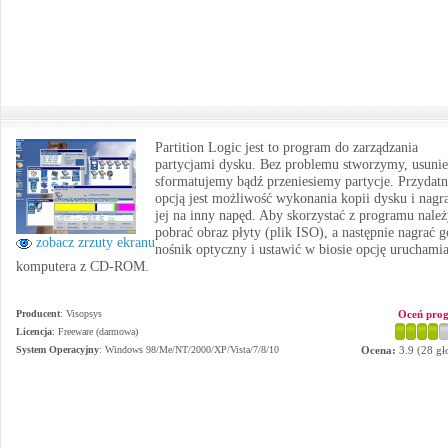
Partition Logic jest to program do zarządzania
partycjami dysku. Bez problemu stworzymy, usuni
sformatujemy bądź przeniesiemy partycje. Przydat
opcją jest możliwość wykonania kopii dysku i nagr
jej na inny napęd. Aby skorzystać z programu nale
pobrać obraz płyty (plik ISO), a następnie nagrać g
zobacz zrzuty ekranu
nośnik optyczny i ustawić w biosie opcję uruchami
komputera z CD-ROM.
Producent
:
Visopsys
Oceń pro
Licencja
: Freeware (darmowa)
System Operacyjny
:
Windows 98/Me/NT/2000/XP/Vista/7/8/10
Ocena:
3.9
(
28
gł